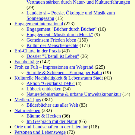
Vertrauen stärken durch Natur- und Kulturerfahrungen
(29)
Laudato si – Poesie, Ökologie und Musik zum
Sonnengesang
(15)
Engagement international
(223)
Engagement "Bücher durch Bücher"
(16)
Engagement "Musik durch Musik"
(9)
Gemeinsam Frieden leben
(150)
Kultur der Menschenrechte
(171)
Erd-Charta in der Praxis
(43)
Dossier "Überall ist Leben"
(36)
Fachbeiträge
(142)
Froh zu Fuß – Impressionen am Wegrand
(225)
Schritte & Schienen – Europa per Bahn
(19)
Kulturelle Nachhaltigkeit & Lebensraum Stadt
(41)
Aktion "Gepflanzt 1946"
(4)
Lübeck entdecken
(34)
Naturerlebnisräume & urbane Umweltakupunktur
(14)
Medien-Tipps
(381)
Bilderbücher aus aller Welt
(83)
Natur erleben
(232)
Bäume & Hecken
(36)
Im Gespräch mit der Natur
(65)
Orte und Landschaften in der Literatur
(118)
Personen und Lebenswege
(72)