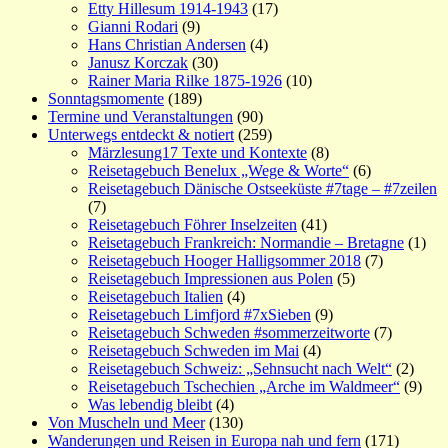
Etty Hillesum 1914-1943
(17)
Gianni Rodari
(9)
Hans Christian Andersen
(4)
Janusz Korczak
(30)
Rainer Maria Rilke 1875-1926
(10)
Sonntagsmomente
(189)
Termine und Veranstaltungen
(90)
Unterwegs entdeckt & notiert
(259)
Märzlesung17 Texte und Kontexte
(8)
Reisetagebuch Benelux „Wege & Worte“
(6)
Reisetagebuch Dänische Ostseeküste #7tage – #7zeilen
(7)
Reisetagebuch Föhrer Inselzeiten
(41)
Reisetagebuch Frankreich: Normandie – Bretagne
(1)
Reisetagebuch Hooger Halligsommer 2018
(7)
Reisetagebuch Impressionen aus Polen
(5)
Reisetagebuch Italien
(4)
Reisetagebuch Limfjord #7xSieben
(9)
Reisetagebuch Schweden #sommerzeitworte
(7)
Reisetagebuch Schweden im Mai
(4)
Reisetagebuch Schweiz: „Sehnsucht nach Welt“
(2)
Reisetagebuch Tschechien „Arche im Waldmeer“
(9)
Was lebendig bleibt
(4)
Von Muscheln und Meer
(130)
Wanderungen und Reisen in Europa nah und fern
(171)