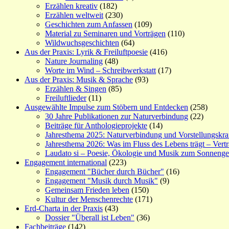
Erzählen kreativ
(182)
Erzählen weltweit
(230)
Geschichten zum Anfassen
(109)
Material zu Seminaren und Vorträgen
(110)
Wildwuchsgeschichten
(64)
Aus der Praxis: Lyrik & Freiluftpoesie
(416)
Nature Journaling
(48)
Worte im Wind – Schreibwerkstatt
(17)
Aus der Praxis: Musik & Sprache
(93)
Erzählen & Singen
(85)
Freiluftlieder
(11)
Ausgewählte Impulse zum Stöbern und Entdecken
(258)
30 Jahre Publikationen zur Naturverbindung
(22)
Beiträge für Anthologieprojekte
(14)
Jahresthema 2025: Naturverbindung und Vorstellungskra
Jahresthema 2026: Was im Fluss des Lebens trägt – Vert
Laudato si – Poesie, Ökologie und Musik zum Sonneng
Engagement international
(223)
Engagement "Bücher durch Bücher"
(16)
Engagement "Musik durch Musik"
(9)
Gemeinsam Frieden leben
(150)
Kultur der Menschenrechte
(171)
Erd-Charta in der Praxis
(43)
Dossier "Überall ist Leben"
(36)
Fachbeiträge
(142)