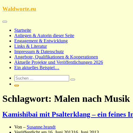
Zum
Waldworte.eu
Inhalt
springen
Startseite
Anliegen & Autorin dieser Seite
Engagement & Entwicklung
Links & Literatur
Impressum & Datenschutz
Angebote, Qualifikationen & Kooperationen
Aktuelle Projekte und Veröffentlichungen 2026
Ein aktuelles Beispiel…
Schlagwort:
Malen nach Musik
Kamishibai mit Psalterklang – ein feines I
Von –
Susanne.brandt
Veröffentlicht am
16. Juni 2013
16. Juni 2013