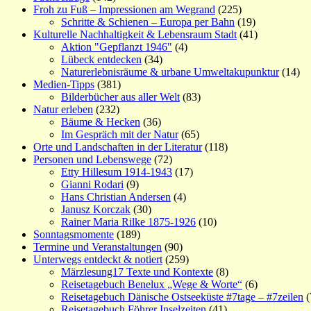
Froh zu Fuß – Impressionen am Wegrand
(225)
Schritte & Schienen – Europa per Bahn
(19)
Kulturelle Nachhaltigkeit & Lebensraum Stadt
(41)
Aktion "Gepflanzt 1946"
(4)
Lübeck entdecken
(34)
Naturerlebnisräume & urbane Umweltakupunktur
(14)
Medien-Tipps
(381)
Bilderbücher aus aller Welt
(83)
Natur erleben
(232)
Bäume & Hecken
(36)
Im Gespräch mit der Natur
(65)
Orte und Landschaften in der Literatur
(118)
Personen und Lebenswege
(72)
Etty Hillesum 1914-1943
(17)
Gianni Rodari
(9)
Hans Christian Andersen
(4)
Janusz Korczak
(30)
Rainer Maria Rilke 1875-1926
(10)
Sonntagsmomente
(189)
Termine und Veranstaltungen
(90)
Unterwegs entdeckt & notiert
(259)
Märzlesung17 Texte und Kontexte
(8)
Reisetagebuch Benelux „Wege & Worte“
(6)
Reisetagebuch Dänische Ostseeküste #7tage – #7zeilen
(
Reisetagebuch Föhrer Inselzeiten
(41)