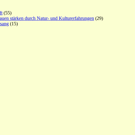
ft
(55)
rauen stärken durch Natur- und Kulturerfahrungen
(29)
esang
(15)