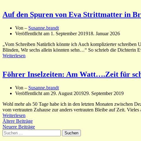
Auf den Spuren von Eva Strittmatter in 
Von –
Susanne.brandt
Veröffentlicht am
1. September 2019
18. Januar 2026
„Vom Schreiben Natürlich könnte ich Auch komplizierter schreiben U
Blinden, Wir sechs allein könnten sehn…“ So schrieb die Dichterin Ev
Weiterlesen
Föhrer Inselzeiten: Am Watt….Zeit für sc
Von –
Susanne.brandt
Veröffentlicht am
29. August 2019
29. September 2019
Wohl mehr als 50 Tage habe ich in den letzten Monaten zwischen D
vom vertrauten Zuhause zur anders vertrauten Bleibe auf Zeit. Viel
Weiterlesen
Beitragsnavigation
Ältere Beiträge
Neuere Beiträge
Suchen
nach: