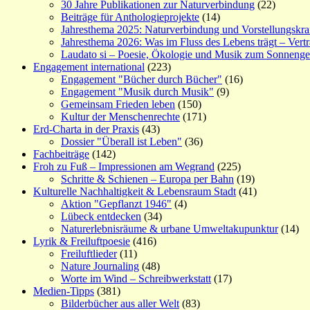
30 Jahre Publikationen zur Naturverbindung
(22)
Beiträge für Anthologieprojekte
(14)
Jahresthema 2025: Naturverbindung und Vorstellungskra
Jahresthema 2026: Was im Fluss des Lebens trägt – Vert
Laudato si – Poesie, Ökologie und Musik zum Sonneng
Engagement international
(223)
Engagement "Bücher durch Bücher"
(16)
Engagement "Musik durch Musik"
(9)
Gemeinsam Frieden leben
(150)
Kultur der Menschenrechte
(171)
Erd-Charta in der Praxis
(43)
Dossier "Überall ist Leben"
(36)
Fachbeiträge
(142)
Froh zu Fuß – Impressionen am Wegrand
(225)
Schritte & Schienen – Europa per Bahn
(19)
Kulturelle Nachhaltigkeit & Lebensraum Stadt
(41)
Aktion "Gepflanzt 1946"
(4)
Lübeck entdecken
(34)
Naturerlebnisräume & urbane Umweltakupunktur
(14)
Lyrik & Freiluftpoesie
(416)
Freiluftlieder
(11)
Nature Journaling
(48)
Worte im Wind – Schreibwerkstatt
(17)
Medien-Tipps
(381)
Bilderbücher aus aller Welt
(83)