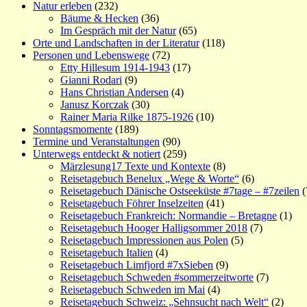
Natur erleben
(232)
Bäume & Hecken
(36)
Im Gespräch mit der Natur
(65)
Orte und Landschaften in der Literatur
(118)
Personen und Lebenswege
(72)
Etty Hillesum 1914-1943
(17)
Gianni Rodari
(9)
Hans Christian Andersen
(4)
Janusz Korczak
(30)
Rainer Maria Rilke 1875-1926
(10)
Sonntagsmomente
(189)
Termine und Veranstaltungen
(90)
Unterwegs entdeckt & notiert
(259)
Märzlesung17 Texte und Kontexte
(8)
Reisetagebuch Benelux „Wege & Worte“
(6)
Reisetagebuch Dänische Ostseeküste #7tage – #7zeilen
(
Reisetagebuch Föhrer Inselzeiten
(41)
Reisetagebuch Frankreich: Normandie – Bretagne
(1)
Reisetagebuch Hooger Halligsommer 2018
(7)
Reisetagebuch Impressionen aus Polen
(5)
Reisetagebuch Italien
(4)
Reisetagebuch Limfjord #7xSieben
(9)
Reisetagebuch Schweden #sommerzeitworte
(7)
Reisetagebuch Schweden im Mai
(4)
Reisetagebuch Schweiz: „Sehnsucht nach Welt“
(2)