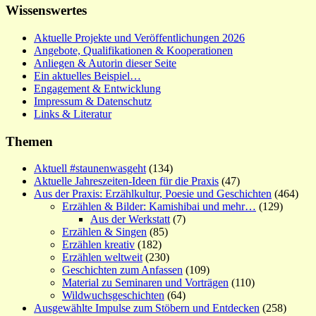
Wissenswertes
Aktuelle Projekte und Veröffentlichungen 2026
Angebote, Qualifikationen & Kooperationen
Anliegen & Autorin dieser Seite
Ein aktuelles Beispiel…
Engagement & Entwicklung
Impressum & Datenschutz
Links & Literatur
Themen
Aktuell #staunenwasgeht
(134)
Aktuelle Jahreszeiten-Ideen für die Praxis
(47)
Aus der Praxis: Erzählkultur, Poesie und Geschichten
(464)
Erzählen & Bilder: Kamishibai und mehr…
(129)
Aus der Werkstatt
(7)
Erzählen & Singen
(85)
Erzählen kreativ
(182)
Erzählen weltweit
(230)
Geschichten zum Anfassen
(109)
Material zu Seminaren und Vorträgen
(110)
Wildwuchsgeschichten
(64)
Ausgewählte Impulse zum Stöbern und Entdecken
(258)