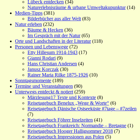
Lübeck entdecken
(34)
Naturerlebnisräume & urbane Umweltakupunktur
(14)
Medien-Tipps
(381)
Bilderbücher aus aller Welt
(83)
Natur erleben
(232)
Bäume & Hecken
(36)
Im Gespräch mit der Natur
(65)
Orte und Landschaften in der Literatur
(118)
Personen und Lebenswege
(72)
Etty Hillesum 1914-1943
(17)
Gianni Rodari
(9)
Hans Christian Andersen
(4)
Janusz Korczak
(30)
Rainer Maria Rilke 1875-1926
(10)
Sonntagsmomente
(189)
Termine und Veranstaltungen
(90)
Unterwegs entdeckt & notiert
(259)
Märzlesung17 Texte und Kontexte
(8)
Reisetagebuch Benelux „Wege & Worte“
(6)
Reisetagebuch Dänische Ostseeküste #7tage – #7zeilen
(7)
Reisetagebuch Föhrer Inselzeiten
(41)
Reisetagebuch Frankreich: Normandie – Bretagne
(1)
Reisetagebuch Hooger Halligsommer 2018
(7)
Reisetagebuch Impressionen aus Polen
(5)