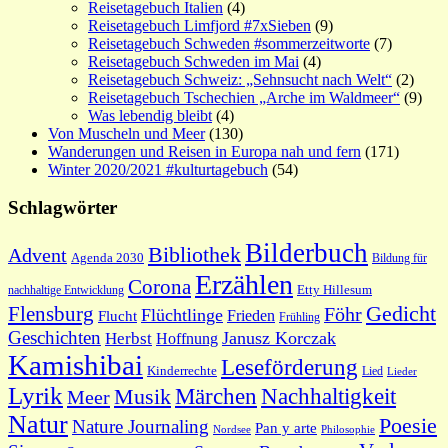
Reisetagebuch Italien
(4)
Reisetagebuch Limfjord #7xSieben
(9)
Reisetagebuch Schweden #sommerzeitworte
(7)
Reisetagebuch Schweden im Mai
(4)
Reisetagebuch Schweiz: „Sehnsucht nach Welt“
(2)
Reisetagebuch Tschechien „Arche im Waldmeer“
(9)
Was lebendig bleibt
(4)
Von Muscheln und Meer
(130)
Wanderungen und Reisen in Europa nah und fern
(171)
Winter 2020/2021 #kulturtagebuch
(54)
Schlagwörter
Bilderbuch
Bibliothek
Advent
Agenda 2030
Bildung für
Erzählen
Corona
nachhaltige Entwicklung
Etty Hillesum
Gedicht
Flensburg
Föhr
Flüchtlinge
Frieden
Flucht
Frühling
Geschichten
Janusz Korczak
Herbst
Hoffnung
Kamishibai
Leseförderung
Kinderrechte
Lied
Lieder
Lyrik
Nachhaltigkeit
Märchen
Musik
Meer
Natur
Poesie
Nature Journaling
Pan y arte
Philosophie
Nordsee