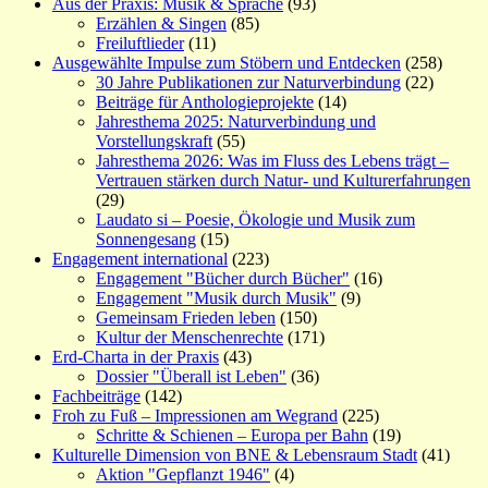
Aus der Praxis: Musik & Sprache
(93)
Erzählen & Singen
(85)
Freiluftlieder
(11)
Ausgewählte Impulse zum Stöbern und Entdecken
(258)
30 Jahre Publikationen zur Naturverbindung
(22)
Beiträge für Anthologieprojekte
(14)
Jahresthema 2025: Naturverbindung und
Vorstellungskraft
(55)
Jahresthema 2026: Was im Fluss des Lebens trägt –
Vertrauen stärken durch Natur- und Kulturerfahrungen
(29)
Laudato si – Poesie, Ökologie und Musik zum
Sonnengesang
(15)
Engagement international
(223)
Engagement "Bücher durch Bücher"
(16)
Engagement "Musik durch Musik"
(9)
Gemeinsam Frieden leben
(150)
Kultur der Menschenrechte
(171)
Erd-Charta in der Praxis
(43)
Dossier "Überall ist Leben"
(36)
Fachbeiträge
(142)
Froh zu Fuß – Impressionen am Wegrand
(225)
Schritte & Schienen – Europa per Bahn
(19)
Kulturelle Dimension von BNE & Lebensraum Stadt
(41)
Aktion "Gepflanzt 1946"
(4)