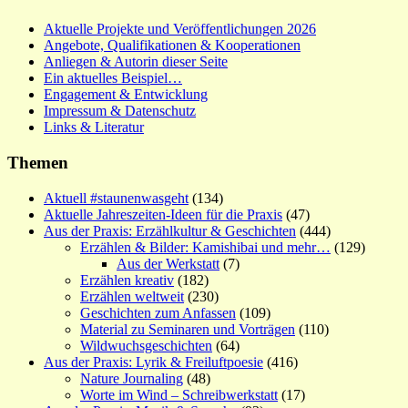
Aktuelle Projekte und Veröffentlichungen 2026
Angebote, Qualifikationen & Kooperationen
Anliegen & Autorin dieser Seite
Ein aktuelles Beispiel…
Engagement & Entwicklung
Impressum & Datenschutz
Links & Literatur
Themen
Aktuell #staunenwasgeht
(134)
Aktuelle Jahreszeiten-Ideen für die Praxis
(47)
Aus der Praxis: Erzählkultur & Geschichten
(444)
Erzählen & Bilder: Kamishibai und mehr…
(129)
Aus der Werkstatt
(7)
Erzählen kreativ
(182)
Erzählen weltweit
(230)
Geschichten zum Anfassen
(109)
Material zu Seminaren und Vorträgen
(110)
Wildwuchsgeschichten
(64)
Aus der Praxis: Lyrik & Freiluftpoesie
(416)
Nature Journaling
(48)
Worte im Wind – Schreibwerkstatt
(17)