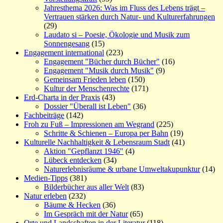
Jahresthema 2026: Was im Fluss des Lebens trägt –
Vertrauen stärken durch Natur- und Kulturerfahrungen
(29)
Laudato si – Poesie, Ökologie und Musik zum
Sonnengesang
(15)
Engagement international
(223)
Engagement "Bücher durch Bücher"
(16)
Engagement "Musik durch Musik"
(9)
Gemeinsam Frieden leben
(150)
Kultur der Menschenrechte
(171)
Erd-Charta in der Praxis
(43)
Dossier "Überall ist Leben"
(36)
Fachbeiträge
(142)
Froh zu Fuß – Impressionen am Wegrand
(225)
Schritte & Schienen – Europa per Bahn
(19)
Kulturelle Nachhaltigkeit & Lebensraum Stadt
(41)
Aktion "Gepflanzt 1946"
(4)
Lübeck entdecken
(34)
Naturerlebnisräume & urbane Umweltakupunktur
(14)
Medien-Tipps
(381)
Bilderbücher aus aller Welt
(83)
Natur erleben
(232)
Bäume & Hecken
(36)
Im Gespräch mit der Natur
(65)
Orte und Landschaften in der Literatur
(118)