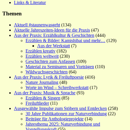
Links & Literatur
Themen
Aktuell #staunenwasgeht
(134)
Aktuelle Jahreszeiten-Ideen für die Praxis
(47)
Aus der Praxis: Erzählkultur & Geschichten
(444)
Erzählen & Bilder: Kamishibai und mehr…
(129)
Aus der Werkstatt
(7)
Erzählen kreativ
(182)
Erzählen weltweit
(230)
Geschichten zum Anfassen
(109)
Material zu Seminaren und Vorträgen
(110)
Wildwuchsgeschichten
(64)
Aus der Praxis: Lyrik & Freiluftpoesie
(416)
Nature Journaling
(48)
Worte im Wind – Schreibwerkstatt
(17)
Aus der Praxis: Musik & Sprache
(93)
Erzählen & Singen
(85)
Freiluftlieder
(11)
Ausgewählte Impulse zum Stöbern und Entdecken
(258)
30 Jahre Publikationen zur Naturverbindung
(22)
Beiträge für Anthologieprojekte
(14)
Jahresthema 2025: Naturverbindung und
Vorstellungskraft
(55)