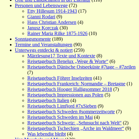
Personen und Lebenswege
(72)
Etty Hillesum 1914-1943
(17)
Gianni Rodari
(9)
Hans Christian Andersen
(4)
Janusz Korczak
(30)
Rainer Maria Rilke 1875-1926
(10)
Sonntagsmomente
(189)
Termine und Veranstaltungen
(90)
Unterwegs entdeckt & notiert
(259)
Märzlesung17 Texte und Kontexte
(8)
Reisetagebuch Benelux „Wege & Worte“
(6)
Reisetagebuch Dänische Ostseeküste #7tage – #7zeilen
(7)
Reisetagebuch Föhrer Inselzeiten
(41)
Reisetagebuch Frankreich: Normandie – Bretagne
(1)
Reisetagebuch Hooger Halligsommer 2018
(7)
Reisetagebuch Impressionen aus Polen
(5)
Reisetagebuch Italien
(4)
Reisetagebuch Limfjord #7xSieben
(9)
Reisetagebuch Schweden #sommerzeitworte
(7)
Reisetagebuch Schweden im Mai
(4)
Reisetagebuch Schweiz: „Sehnsucht nach Welt“
(2)
Reisetagebuch Tschechien „Arche im Waldmeer“
(9)
Was lebendig bleibt
(4)