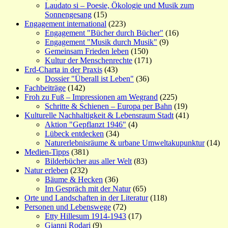
Laudato si – Poesie, Ökologie und Musik zum
Sonnengesang
(15)
Engagement international
(223)
Engagement "Bücher durch Bücher"
(16)
Engagement "Musik durch Musik"
(9)
Gemeinsam Frieden leben
(150)
Kultur der Menschenrechte
(171)
Erd-Charta in der Praxis
(43)
Dossier "Überall ist Leben"
(36)
Fachbeiträge
(142)
Froh zu Fuß – Impressionen am Wegrand
(225)
Schritte & Schienen – Europa per Bahn
(19)
Kulturelle Nachhaltigkeit & Lebensraum Stadt
(41)
Aktion "Gepflanzt 1946"
(4)
Lübeck entdecken
(34)
Naturerlebnisräume & urbane Umweltakupunktur
(14)
Medien-Tipps
(381)
Bilderbücher aus aller Welt
(83)
Natur erleben
(232)
Bäume & Hecken
(36)
Im Gespräch mit der Natur
(65)
Orte und Landschaften in der Literatur
(118)
Personen und Lebenswege
(72)
Etty Hillesum 1914-1943
(17)
Gianni Rodari
(9)