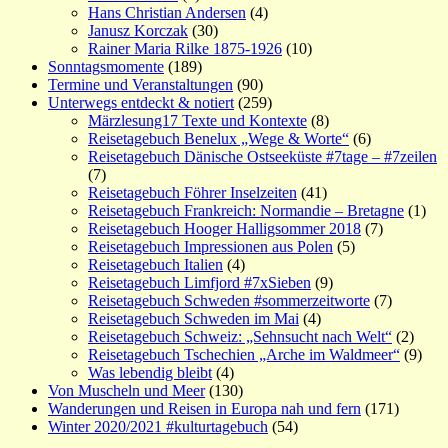
Hans Christian Andersen
(4)
Janusz Korczak
(30)
Rainer Maria Rilke 1875-1926
(10)
Sonntagsmomente
(189)
Termine und Veranstaltungen
(90)
Unterwegs entdeckt & notiert
(259)
Märzlesung17 Texte und Kontexte
(8)
Reisetagebuch Benelux „Wege & Worte“
(6)
Reisetagebuch Dänische Ostseeküste #7tage – #7zeilen
(7)
Reisetagebuch Föhrer Inselzeiten
(41)
Reisetagebuch Frankreich: Normandie – Bretagne
(1)
Reisetagebuch Hooger Halligsommer 2018
(7)
Reisetagebuch Impressionen aus Polen
(5)
Reisetagebuch Italien
(4)
Reisetagebuch Limfjord #7xSieben
(9)
Reisetagebuch Schweden #sommerzeitworte
(7)
Reisetagebuch Schweden im Mai
(4)
Reisetagebuch Schweiz: „Sehnsucht nach Welt“
(2)
Reisetagebuch Tschechien „Arche im Waldmeer“
(9)
Was lebendig bleibt
(4)
Von Muscheln und Meer
(130)
Wanderungen und Reisen in Europa nah und fern
(171)
Winter 2020/2021 #kulturtagebuch
(54)