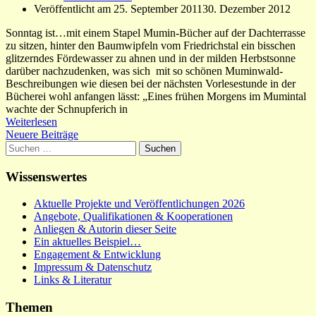
Veröffentlicht am
25. September 2011
30. Dezember 2012
Sonntag ist…mit einem Stapel Mumin-Bücher auf der Dachterrasse
zu sitzen, hinter den Baumwipfeln vom Friedrichstal ein bisschen
glitzerndes Fördewasser zu ahnen und in der milden Herbstsonne
darüber nachzudenken, was sich mit so schönen Muminwald-
Beschreibungen wie diesen bei der nächsten Vorlesestunde in der
Bücherei wohl anfangen lässt: „Eines frühen Morgens im Mumintal
wachte der Schnupferich in
Weiterlesen
Beitragsnavigation
Neuere Beiträge
Suchen
nach:
Wissenswertes
Aktuelle Projekte und Veröffentlichungen 2026
Angebote, Qualifikationen & Kooperationen
Anliegen & Autorin dieser Seite
Ein aktuelles Beispiel…
Engagement & Entwicklung
Impressum & Datenschutz
Links & Literatur
Themen