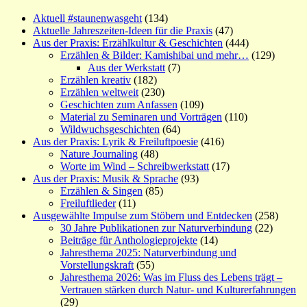
Aktuell #staunenwasgeht
(134)
Aktuelle Jahreszeiten-Ideen für die Praxis
(47)
Aus der Praxis: Erzählkultur & Geschichten
(444)
Erzählen & Bilder: Kamishibai und mehr…
(129)
Aus der Werkstatt
(7)
Erzählen kreativ
(182)
Erzählen weltweit
(230)
Geschichten zum Anfassen
(109)
Material zu Seminaren und Vorträgen
(110)
Wildwuchsgeschichten
(64)
Aus der Praxis: Lyrik & Freiluftpoesie
(416)
Nature Journaling
(48)
Worte im Wind – Schreibwerkstatt
(17)
Aus der Praxis: Musik & Sprache
(93)
Erzählen & Singen
(85)
Freiluftlieder
(11)
Ausgewählte Impulse zum Stöbern und Entdecken
(258)
30 Jahre Publikationen zur Naturverbindung
(22)
Beiträge für Anthologieprojekte
(14)
Jahresthema 2025: Naturverbindung und
Vorstellungskraft
(55)
Jahresthema 2026: Was im Fluss des Lebens trägt –
Vertrauen stärken durch Natur- und Kulturerfahrungen
(29)