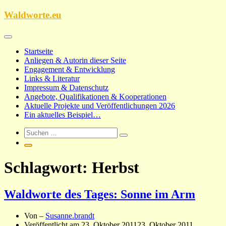
Zum
Waldworte.eu
Inhalt
springen
Startseite
Anliegen & Autorin dieser Seite
Engagement & Entwicklung
Links & Literatur
Impressum & Datenschutz
Angebote, Qualifikationen & Kooperationen
Aktuelle Projekte und Veröffentlichungen 2026
Ein aktuelles Beispiel…
Schlagwort:
Herbst
Waldworte des Tages: Sonne im Arm
Von –
Susanne.brandt
Veröffentlicht am
23. Oktober 2011
23. Oktober 2011