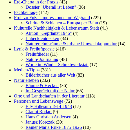
Erd-Charta in der Praxis
(43)
Dossier "Überall ist Leben"
(36)
Fachbeiträge
(142)
Froh zu Fuß – Impressionen am Wegrand
(225)
Schritte & Schienen – Europa per Bahn
(19)
Kulturelle Nachhaltigkeit & Lebensraum Stadt
(41)
Aktion "Gepflanzt 1946"
(4)
Lübeck entdecken
(34)
Naturerlebnisräume & urbane Umweltakupunktur
(14)
Lyrik & Freiluftpoesie
(416)
Freiluftlieder
(11)
Nature Journaling
(48)
Worte im Wind – Schreibwerkstatt
(17)
Medien-Tipps
(381)
Bilderbücher aus aller Welt
(83)
Natur erleben
(232)
Bäume & Hecken
(36)
Im Gespräch mit der Natur
(65)
Orte und Landschaften in der Literatur
(118)
Personen und Lebenswege
(72)
Etty Hillesum 1914-1943
(17)
Gianni Rodari
(9)
Hans Christian Andersen
(4)
Janusz Korczak
(30)
Rainer Maria Rilke 1875-1926
(10)