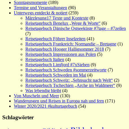
Sonntagsmomente
(189)
Termine und Veranstaltungen
(90)
Unterwegs entdeckt & notiert
(259)
Märzlesung17 Texte und Kontexte
(8)
Reisetagebuch Benelux „Wege & Worte“
(6)
Reisetagebuch Dänische Ostseeküste #7tage – #7zeilen
(7)
Reisetagebuch Föhrer Inselzeiten
(41)
Reisetagebuch Frankreich: Normandie – Bretagne
(1)
Reisetagebuch Hooger Halligsommer 2018
(7)
Reisetagebuch Impressionen aus Polen
(5)
Reisetagebuch Italien
(4)
Reisetagebuch Limfjord #7xSieben
(9)
Reisetagebuch Schweden #sommerzeitworte
(7)
Reisetagebuch Schweden im Mai
(4)
Reisetagebuch Schweiz: „Sehnsucht nach Welt“
(2)
Reisetagebuch Tschechien „Arche im Waldmeer“
(9)
Was lebendig bleibt
(4)
Von Muscheln und Meer
(130)
Wanderungen und Reisen in Europa nah und fern
(171)
Winter 2020/2021 #kulturtagebuch
(54)
Schlagwörter