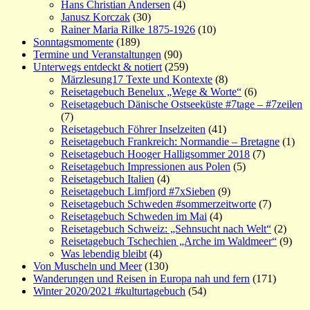
Hans Christian Andersen
(4)
Janusz Korczak
(30)
Rainer Maria Rilke 1875-1926
(10)
Sonntagsmomente
(189)
Termine und Veranstaltungen
(90)
Unterwegs entdeckt & notiert
(259)
Märzlesung17 Texte und Kontexte
(8)
Reisetagebuch Benelux „Wege & Worte“
(6)
Reisetagebuch Dänische Ostseeküste #7tage – #7zeilen
(7)
Reisetagebuch Föhrer Inselzeiten
(41)
Reisetagebuch Frankreich: Normandie – Bretagne
(1)
Reisetagebuch Hooger Halligsommer 2018
(7)
Reisetagebuch Impressionen aus Polen
(5)
Reisetagebuch Italien
(4)
Reisetagebuch Limfjord #7xSieben
(9)
Reisetagebuch Schweden #sommerzeitworte
(7)
Reisetagebuch Schweden im Mai
(4)
Reisetagebuch Schweiz: „Sehnsucht nach Welt“
(2)
Reisetagebuch Tschechien „Arche im Waldmeer“
(9)
Was lebendig bleibt
(4)
Von Muscheln und Meer
(130)
Wanderungen und Reisen in Europa nah und fern
(171)
Winter 2020/2021 #kulturtagebuch
(54)