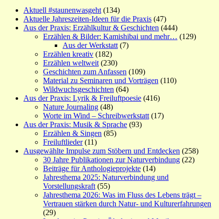
Aktuell #staunenwasgeht
(134)
Aktuelle Jahreszeiten-Ideen für die Praxis
(47)
Aus der Praxis: Erzählkultur & Geschichten
(444)
Erzählen & Bilder: Kamishibai und mehr…
(129)
Aus der Werkstatt
(7)
Erzählen kreativ
(182)
Erzählen weltweit
(230)
Geschichten zum Anfassen
(109)
Material zu Seminaren und Vorträgen
(110)
Wildwuchsgeschichten
(64)
Aus der Praxis: Lyrik & Freiluftpoesie
(416)
Nature Journaling
(48)
Worte im Wind – Schreibwerkstatt
(17)
Aus der Praxis: Musik & Sprache
(93)
Erzählen & Singen
(85)
Freiluftlieder
(11)
Ausgewählte Impulse zum Stöbern und Entdecken
(258)
30 Jahre Publikationen zur Naturverbindung
(22)
Beiträge für Anthologieprojekte
(14)
Jahresthema 2025: Naturverbindung und
Vorstellungskraft
(55)
Jahresthema 2026: Was im Fluss des Lebens trägt –
Vertrauen stärken durch Natur- und Kulturerfahrungen
(29)