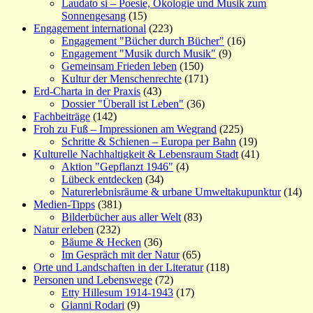
Laudato si – Poesie, Ökologie und Musik zum
Sonnengesang
(15)
Engagement international
(223)
Engagement "Bücher durch Bücher"
(16)
Engagement "Musik durch Musik"
(9)
Gemeinsam Frieden leben
(150)
Kultur der Menschenrechte
(171)
Erd-Charta in der Praxis
(43)
Dossier "Überall ist Leben"
(36)
Fachbeiträge
(142)
Froh zu Fuß – Impressionen am Wegrand
(225)
Schritte & Schienen – Europa per Bahn
(19)
Kulturelle Nachhaltigkeit & Lebensraum Stadt
(41)
Aktion "Gepflanzt 1946"
(4)
Lübeck entdecken
(34)
Naturerlebnisräume & urbane Umweltakupunktur
(14)
Medien-Tipps
(381)
Bilderbücher aus aller Welt
(83)
Natur erleben
(232)
Bäume & Hecken
(36)
Im Gespräch mit der Natur
(65)
Orte und Landschaften in der Literatur
(118)
Personen und Lebenswege
(72)
Etty Hillesum 1914-1943
(17)
Gianni Rodari
(9)