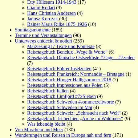
Etty Hillesum 1914-1943
(17)
Gianni Rodari
(9)
Hans Christian Andersen
(4)
Janusz Korczak
(30)
Rainer Maria Rilke 1875-1926
(10)
Sonntagsmomente
(189)
Termine und Veranstaltungen
(90)
Unterwegs entdeckt & notiert
(259)
Märzlesung17 Texte und Kontexte
(8)
Reisetagebuch Benelux „Wege & Worte“
(6)
Reisetagebuch Dänische Ostseeküste #7tage – #7zeilen
(7)
Reisetagebuch Föhrer Inselzeiten
(41)
Reisetagebuch Frankreich: Normandie – Bretagne
(1)
Reisetagebuch Hooger Halligsommer 2018
(7)
Reisetagebuch Impressionen aus Polen
(5)
Reisetagebuch Italien
(4)
Reisetagebuch Limfjord #7xSieben
(9)
Reisetagebuch Schweden #sommerzeitworte
(7)
Reisetagebuch Schweden im Mai
(4)
Reisetagebuch Schweiz: „Sehnsucht nach Welt“
(2)
Reisetagebuch Tschechien „Arche im Waldmeer“
(9)
Was lebendig bleibt
(4)
Von Muscheln und Meer
(130)
Wanderungen und Reisen in Europa nah und fern
(171)