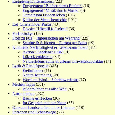
Engagement international
(223)
Engagement "Bücher durch Bücher"
(16)
Engagement "Musik durch Musik"
(9)
Gemeinsam Frieden leben
(150)
Kultur der Menschenrechte
(171)
Erd-Charta in der Praxis
(43)
Dossier "Überall ist Leben"
(36)
Fachbeiträge
(142)
Froh zu Fuß – Impressionen am Wegrand
(225)
Schritte & Schienen – Europa per Bahn
(19)
Kulturelle Nachhaltigkeit & Lebensraum Stadt
(41)
Aktion "Gepflanzt 1946"
(4)
Lübeck entdecken
(34)
Naturerlebnisräume & urbane Umweltakupunktur
(14)
Lyrik & Freiluftpoesie
(416)
Freiluftlieder
(11)
Nature Journaling
(48)
Worte im Wind – Schreibwerkstatt
(17)
Medien-Tipps
(381)
Bilderbücher aus aller Welt
(83)
Natur erleben
(232)
Bäume & Hecken
(36)
Im Gespräch mit der Natur
(65)
Orte und Landschaften in der Literatur
(118)
Personen und Lebenswege
(72)