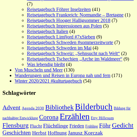
(7)
Reisetagebuch Föhrer Inselzeiten
(41)
Reisetagebuch Frankreich: Normandie – Bretagne
(1)
Reisetagebuch Hooger Halligsommer 2018
(7)
Reisetagebuch Impressionen aus Polen
(5)
Reisetagebuch Italien
(4)
Reisetagebuch Limfjord #7xSieben
(9)
Reisetagebuch Schweden #sommerzeitworte
(7)
Reisetagebuch Schweden im Mai
(4)
Reisetagebuch Schweiz: „Sehnsucht nach Welt“
(2)
Reisetagebuch Tschechien „Arche im Waldmeer“
(9)
Was lebendig bleibt
(4)
Von Muscheln und Meer
(130)
Wanderungen und Reisen in Europa nah und fern
(171)
Winter 2020/2021 #kulturtagebuch
(54)
Schlagwörter
Bilderbuch
Bibliothek
Advent
Agenda 2030
Bildung für
Erzählen
Corona
nachhaltige Entwicklung
Etty Hillesum
Gedicht
Flensburg
Föhr
Flüchtlinge
Frieden
Flucht
Frühling
Geschichten
Janusz Korczak
Herbst
Hoffnung