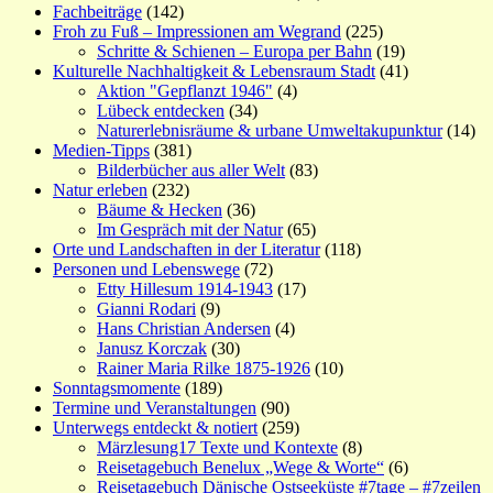
Fachbeiträge
(142)
Froh zu Fuß – Impressionen am Wegrand
(225)
Schritte & Schienen – Europa per Bahn
(19)
Kulturelle Nachhaltigkeit & Lebensraum Stadt
(41)
Aktion "Gepflanzt 1946"
(4)
Lübeck entdecken
(34)
Naturerlebnisräume & urbane Umweltakupunktur
(14)
Medien-Tipps
(381)
Bilderbücher aus aller Welt
(83)
Natur erleben
(232)
Bäume & Hecken
(36)
Im Gespräch mit der Natur
(65)
Orte und Landschaften in der Literatur
(118)
Personen und Lebenswege
(72)
Etty Hillesum 1914-1943
(17)
Gianni Rodari
(9)
Hans Christian Andersen
(4)
Janusz Korczak
(30)
Rainer Maria Rilke 1875-1926
(10)
Sonntagsmomente
(189)
Termine und Veranstaltungen
(90)
Unterwegs entdeckt & notiert
(259)
Märzlesung17 Texte und Kontexte
(8)
Reisetagebuch Benelux „Wege & Worte“
(6)
Reisetagebuch Dänische Ostseeküste #7tage – #7zeilen