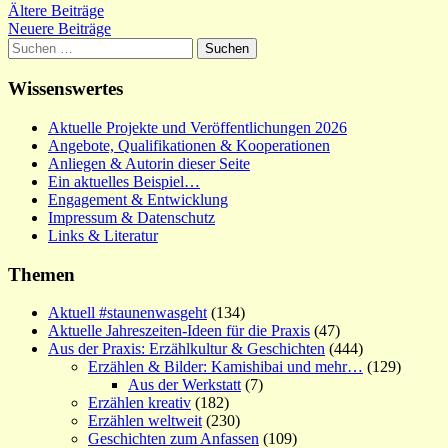
Beitragsnavigation
Ältere Beiträge
Neuere Beiträge
Suchen
nach:
Wissenswertes
Aktuelle Projekte und Veröffentlichungen 2026
Angebote, Qualifikationen & Kooperationen
Anliegen & Autorin dieser Seite
Ein aktuelles Beispiel…
Engagement & Entwicklung
Impressum & Datenschutz
Links & Literatur
Themen
Aktuell #staunenwasgeht
(134)
Aktuelle Jahreszeiten-Ideen für die Praxis
(47)
Aus der Praxis: Erzählkultur & Geschichten
(444)
Erzählen & Bilder: Kamishibai und mehr…
(129)
Aus der Werkstatt
(7)
Erzählen kreativ
(182)
Erzählen weltweit
(230)
Geschichten zum Anfassen
(109)