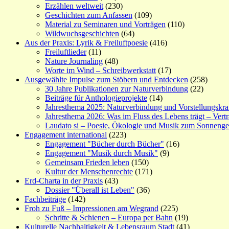
Erzählen weltweit
(230)
Geschichten zum Anfassen
(109)
Material zu Seminaren und Vorträgen
(110)
Wildwuchsgeschichten
(64)
Aus der Praxis: Lyrik & Freiluftpoesie
(416)
Freiluftlieder
(11)
Nature Journaling
(48)
Worte im Wind – Schreibwerkstatt
(17)
Ausgewählte Impulse zum Stöbern und Entdecken
(258)
30 Jahre Publikationen zur Naturverbindung
(22)
Beiträge für Anthologieprojekte
(14)
Jahresthema 2025: Naturverbindung und Vorstellungskra
Jahresthema 2026: Was im Fluss des Lebens trägt – Vert
Laudato si – Poesie, Ökologie und Musik zum Sonneng
Engagement international
(223)
Engagement "Bücher durch Bücher"
(16)
Engagement "Musik durch Musik"
(9)
Gemeinsam Frieden leben
(150)
Kultur der Menschenrechte
(171)
Erd-Charta in der Praxis
(43)
Dossier "Überall ist Leben"
(36)
Fachbeiträge
(142)
Froh zu Fuß – Impressionen am Wegrand
(225)
Schritte & Schienen – Europa per Bahn
(19)
Kulturelle Nachhaltigkeit & Lebensraum Stadt
(41)