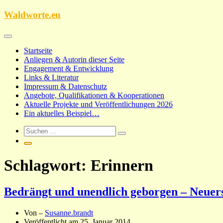
Zum
Waldworte.eu
Inhalt
springen
Startseite
Anliegen & Autorin dieser Seite
Engagement & Entwicklung
Links & Literatur
Impressum & Datenschutz
Angebote, Qualifikationen & Kooperationen
Aktuelle Projekte und Veröffentlichungen 2026
Ein aktuelles Beispiel…
Schlagwort:
Erinnern
Bedrängt und unendlich geborgen – Neuer
Von –
Susanne.brandt
Veröffentlicht am
25. Januar 2014