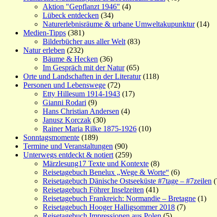
Aktion "Gepflanzt 1946"
(4)
Lübeck entdecken
(34)
Naturerlebnisräume & urbane Umweltakupunktur
(14)
Medien-Tipps
(381)
Bilderbücher aus aller Welt
(83)
Natur erleben
(232)
Bäume & Hecken
(36)
Im Gespräch mit der Natur
(65)
Orte und Landschaften in der Literatur
(118)
Personen und Lebenswege
(72)
Etty Hillesum 1914-1943
(17)
Gianni Rodari
(9)
Hans Christian Andersen
(4)
Janusz Korczak
(30)
Rainer Maria Rilke 1875-1926
(10)
Sonntagsmomente
(189)
Termine und Veranstaltungen
(90)
Unterwegs entdeckt & notiert
(259)
Märzlesung17 Texte und Kontexte
(8)
Reisetagebuch Benelux „Wege & Worte“
(6)
Reisetagebuch Dänische Ostseeküste #7tage – #7zeilen
(
Reisetagebuch Föhrer Inselzeiten
(41)
Reisetagebuch Frankreich: Normandie – Bretagne
(1)
Reisetagebuch Hooger Halligsommer 2018
(7)
Reisetagebuch Impressionen aus Polen
(5)