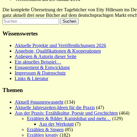
Die komplette Übersetzung der Tagebücher von Etty Hillesum ins Deu
ganz aktuell drei neue Bücher auf dem deutschsprachigen Markt ersc
Suchen
nach:
Wissenswertes
Aktuelle Projekte und Veröffentlichungen 2026
Angebote, Qualifikationen & Kooperationen
Anliegen & Autorin dieser Seite
Ein aktuelles Beispiel…
Engagement & Entwicklung
Impressum & Datenschutz
Links & Literatur
Themen
Aktuell #staunenwasgeht
(134)
Aktuelle Jahreszeiten-Ideen für die Praxis
(47)
Aus der Praxis: Erzählkultur, Poesie und Geschichten
(464)
Erzählen & Bilder: Kamishibai und mehr…
(129)
Aus der Werkstatt
(7)
Erzählen & Singen
(85)
Erzählen kreativ
(182)