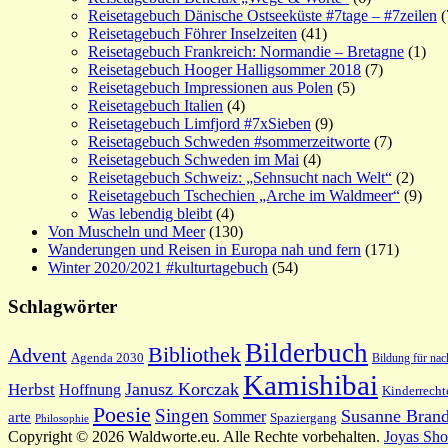
Reisetagebuch Dänische Ostseeküste #7tage – #7zeilen
(
Reisetagebuch Föhrer Inselzeiten
(41)
Reisetagebuch Frankreich: Normandie – Bretagne
(1)
Reisetagebuch Hooger Halligsommer 2018
(7)
Reisetagebuch Impressionen aus Polen
(5)
Reisetagebuch Italien
(4)
Reisetagebuch Limfjord #7xSieben
(9)
Reisetagebuch Schweden #sommerzeitworte
(7)
Reisetagebuch Schweden im Mai
(4)
Reisetagebuch Schweiz: „Sehnsucht nach Welt“
(2)
Reisetagebuch Tschechien „Arche im Waldmeer“
(9)
Was lebendig bleibt
(4)
Von Muscheln und Meer
(130)
Wanderungen und Reisen in Europa nah und fern
(171)
Winter 2020/2021 #kulturtagebuch
(54)
Schlagwörter
Bilderbuch
Bibliothek
Advent
Agenda 2030
Bildung für nac
Kamishibai
Janusz Korczak
Herbst
Hoffnung
Kinderrecht
Poesie
Singen
Susanne Brand
Sommer
arte
Spaziergang
Philosophie
Copyright © 2026 Waldworte.eu. Alle Rechte vorbehalten.
Joyas Sh