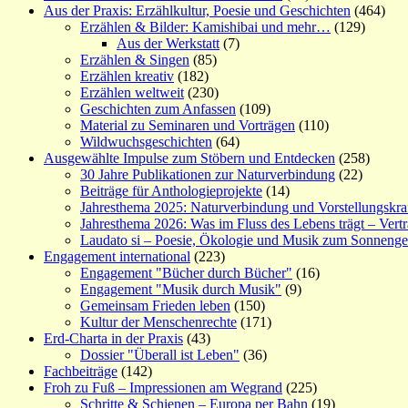
Aus der Praxis: Erzählkultur, Poesie und Geschichten
(464)
Erzählen & Bilder: Kamishibai und mehr…
(129)
Aus der Werkstatt
(7)
Erzählen & Singen
(85)
Erzählen kreativ
(182)
Erzählen weltweit
(230)
Geschichten zum Anfassen
(109)
Material zu Seminaren und Vorträgen
(110)
Wildwuchsgeschichten
(64)
Ausgewählte Impulse zum Stöbern und Entdecken
(258)
30 Jahre Publikationen zur Naturverbindung
(22)
Beiträge für Anthologieprojekte
(14)
Jahresthema 2025: Naturverbindung und Vorstellungskra
Jahresthema 2026: Was im Fluss des Lebens trägt – Vert
Laudato si – Poesie, Ökologie und Musik zum Sonneng
Engagement international
(223)
Engagement "Bücher durch Bücher"
(16)
Engagement "Musik durch Musik"
(9)
Gemeinsam Frieden leben
(150)
Kultur der Menschenrechte
(171)
Erd-Charta in der Praxis
(43)
Dossier "Überall ist Leben"
(36)
Fachbeiträge
(142)
Froh zu Fuß – Impressionen am Wegrand
(225)
Schritte & Schienen – Europa per Bahn
(19)