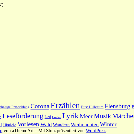
7)
Erzählen
Flensburg
Corona
F
hhaltige Entwicklung
Etty Hillesum
Lyrik
Leseförderung
Märche
Musik
Meer
e
Lied
Lieder
Vorlesen
Winter
t
Wald
Weihnachten
Wandern
Ukulele
op
von aThemeArt – Mit Stolz präsentiert von
WordPress
.