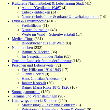
Kulturelle Nachhaltigkeit & Lebensraum Stadt
(41)
Aktion "Gepflanzt 1946"
(4)
Lübeck entdecken
(34)
Naturerlebnisräume & urbane Umweltakupunktur
(14)
Lyrik & Freiluftpoesie
(416)
Freiluftlieder
(11)
Nature Journaling
(48)
Worte im Wind – Schreibwerkstatt
(17)
Medien-Tipps
(381)
Bilderbücher aus aller Welt
(83)
Natur erleben
(232)
Bäume & Hecken
(36)
Im Gespräch mit der Natur
(65)
Orte und Landschaften in der Literatur
(118)
Personen und Lebenswege
(72)
Etty Hillesum 1914-1943
(17)
Gianni Rodari
(9)
Hans Christian Andersen
(4)
Janusz Korczak
(30)
Rainer Maria Rilke 1875-1926
(10)
Sonntagsmomente
(189)
Termine und Veranstaltungen
(90)
Unterwegs entdeckt & notiert
(259)
Märzlesung17 Texte und Kontexte
(8)
Reisetagebuch Benelux „Wege & Worte“
(6)