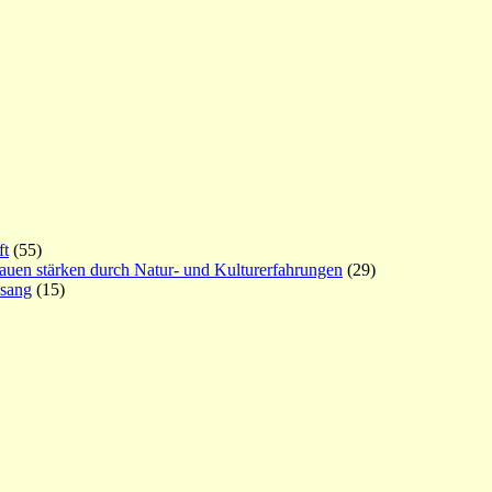
ft
(55)
rauen stärken durch Natur- und Kulturerfahrungen
(29)
esang
(15)