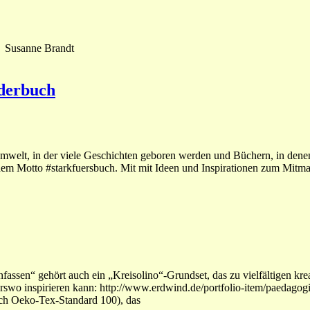
e Susanne Brandt
lderbuch
welt, in der viele Geschichten geboren werden und Büchern, in dene
 dem Motto #starkfuersbuch. Mit mit Ideen und Inspirationen zum Mitm
nfassen“ gehört auch ein „Kreisolino“-Grundset, das zu vielfältigen k
 inspirieren kann: http://www.erdwind.de/portfolio-item/paedagogisch-w
ach Oeko-Tex-Standard 100), das