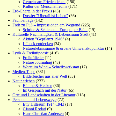
Gemeinsam Frieden leben
(150)
Kultur der Menschenrechte
(171)
Erd-Charta in der Praxis
(43)
Dossier "Überall ist Leben"
(36)
Fachbeiträge
(142)
Froh zu Fuß – Impressionen am Wegrand
(225)
Schritte & Schienen – Europa per Bahn
(19)
Kulturelle Nachhaltigkeit & Lebensraum Stadt
(41)
Aktion "Gepflanzt 1946"
(4)
Lübeck entdecken
(34)
Naturerlebnisräume & urbane Umweltakupunktur
(14)
Lyrik & Freiluftpoesie
(416)
Freiluftlieder
(11)
Nature Journaling
(48)
Worte im Wind – Schreibwerkstatt
(17)
Medien-Tipps
(381)
Bilderbücher aus aller Welt
(83)
Natur erleben
(232)
Bäume & Hecken
(36)
Im Gespräch mit der Natur
(65)
Orte und Landschaften in der Literatur
(118)
Personen und Lebenswege
(72)
Etty Hillesum 1914-1943
(17)
Gianni Rodari
(9)
Hans Christian Andersen
(4)