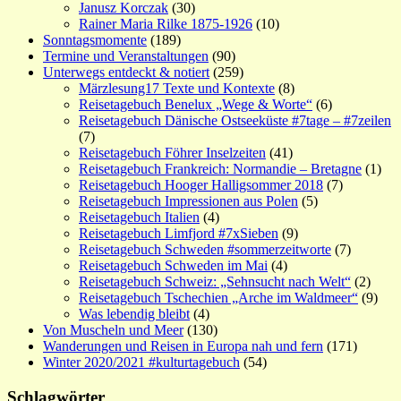
Janusz Korczak
(30)
Rainer Maria Rilke 1875-1926
(10)
Sonntagsmomente
(189)
Termine und Veranstaltungen
(90)
Unterwegs entdeckt & notiert
(259)
Märzlesung17 Texte und Kontexte
(8)
Reisetagebuch Benelux „Wege & Worte“
(6)
Reisetagebuch Dänische Ostseeküste #7tage – #7zeilen
(7)
Reisetagebuch Föhrer Inselzeiten
(41)
Reisetagebuch Frankreich: Normandie – Bretagne
(1)
Reisetagebuch Hooger Halligsommer 2018
(7)
Reisetagebuch Impressionen aus Polen
(5)
Reisetagebuch Italien
(4)
Reisetagebuch Limfjord #7xSieben
(9)
Reisetagebuch Schweden #sommerzeitworte
(7)
Reisetagebuch Schweden im Mai
(4)
Reisetagebuch Schweiz: „Sehnsucht nach Welt“
(2)
Reisetagebuch Tschechien „Arche im Waldmeer“
(9)
Was lebendig bleibt
(4)
Von Muscheln und Meer
(130)
Wanderungen und Reisen in Europa nah und fern
(171)
Winter 2020/2021 #kulturtagebuch
(54)
Schlagwörter