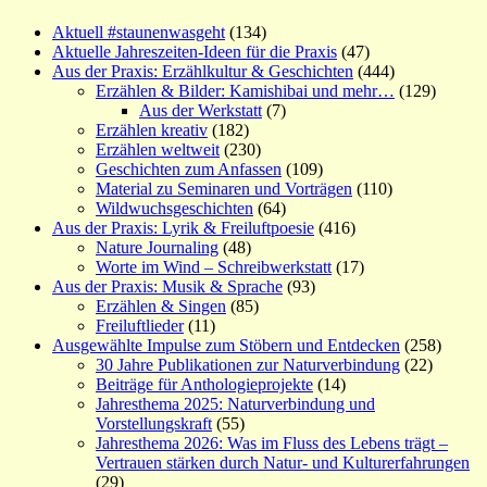
Aktuell #staunenwasgeht
(134)
Aktuelle Jahreszeiten-Ideen für die Praxis
(47)
Aus der Praxis: Erzählkultur & Geschichten
(444)
Erzählen & Bilder: Kamishibai und mehr…
(129)
Aus der Werkstatt
(7)
Erzählen kreativ
(182)
Erzählen weltweit
(230)
Geschichten zum Anfassen
(109)
Material zu Seminaren und Vorträgen
(110)
Wildwuchsgeschichten
(64)
Aus der Praxis: Lyrik & Freiluftpoesie
(416)
Nature Journaling
(48)
Worte im Wind – Schreibwerkstatt
(17)
Aus der Praxis: Musik & Sprache
(93)
Erzählen & Singen
(85)
Freiluftlieder
(11)
Ausgewählte Impulse zum Stöbern und Entdecken
(258)
30 Jahre Publikationen zur Naturverbindung
(22)
Beiträge für Anthologieprojekte
(14)
Jahresthema 2025: Naturverbindung und
Vorstellungskraft
(55)
Jahresthema 2026: Was im Fluss des Lebens trägt –
Vertrauen stärken durch Natur- und Kulturerfahrungen
(29)