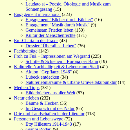
Laudato si – Poesie, Ökologie und Musik zum
Sonnengesang
(15)
Engagement international
(223)
Engagement "Bücher durch Bücher"
(16)
Engagement "Musik durch Musik"
(9)
Gemeinsam Frieden leben
(150)
Kultur der Menschenrechte
(171)
Erd-Charta in der Praxis
(43)
Dossier "Überall ist Leben"
(36)
Fachbeiträge
(142)
Froh zu Fuß – Impressionen am Wegrand
(225)
Schritte & Schienen – Europa per Bahn
(19)
Kulturelle Nachhaltigkeit & Lebensraum Stadt
(41)
Aktion "Gepflanzt 1946"
(4)
Lübeck entdecken
(34)
Naturerlebnisräume & urbane Umweltakupunktur
(14)
Medien-Tipps
(381)
Bilderbücher aus aller Welt
(83)
Natur erleben
(232)
Bäume & Hecken
(36)
Im Gespräch mit der Natur
(65)
Orte und Landschaften in der Literatur
(118)
Personen und Lebenswege
(72)
Etty Hillesum 1914-1943
(17)
Gianni Rodari
(9)