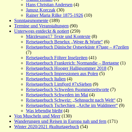
Hans Christian Andersen
(4)
Janusz Korczak
(30)
Rainer Maria Rilke 1875-1926
(10)
Sonntagsmomente
(189)
Termine und Veranstaltungen
(90)
Unterwegs entdeckt & notiert
(259)
Märzlesung17 Texte und Kontexte
(8)
Reisetagebuch Benelux „Wege & Worte“
(6)
Reisetagebuch Dänische Ostseeküste #7tage – #7zeilen
(7)
Reisetagebuch Föhrer Inselzeiten
(41)
Reisetagebuch Frankreich: Normandie – Bretagne
(1)
Reisetagebuch Hooger Halligsommer 2018
(7)
Reisetagebuch Impressionen aus Polen
(5)
Reisetagebuch Italien
(4)
Reisetagebuch Limfjord #7xSieben
(9)
Reisetagebuch Schweden #sommerzeitworte
(7)
Reisetagebuch Schweden im Mai
(4)
Reisetagebuch Schweiz: „Sehnsucht nach Welt“
(2)
Reisetagebuch Tschechien „Arche im Waldmeer“
(9)
Was lebendig bleibt
(4)
Von Muscheln und Meer
(130)
Wanderungen und Reisen in Europa nah und fern
(171)
Winter 2020/2021 #kulturtagebuch
(54)