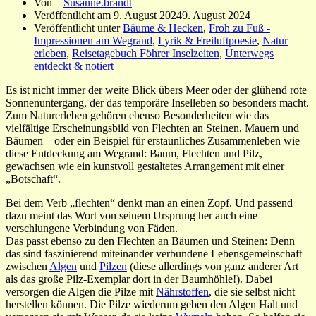
Von –
Susanne.brandt
Veröffentlicht am
9. August 2024
9. August 2024
Veröffentlicht unter
Bäume & Hecken
,
Froh zu Fuß -
Impressionen am Wegrand
,
Lyrik & Freiluftpoesie
,
Natur
erleben
,
Reisetagebuch Föhrer Inselzeiten
,
Unterwegs
entdeckt & notiert
Es ist nicht immer der weite Blick übers Meer oder der glühend rote
Sonnenuntergang, der das temporäre Inselleben so besonders macht.
Zum Naturerleben gehören ebenso Besonderheiten wie das
vielfältige Erscheinungsbild von Flechten an Steinen, Mauern und
Bäumen – oder ein Beispiel für erstaunliches Zusammenleben wie
diese Entdeckung am Wegrand: Baum, Flechten und Pilz,
gewachsen wie ein kunstvoll gestaltetes Arrangement mit einer
„Botschaft“.
Bei dem Verb „flechten“ denkt man an einen Zopf. Und passend
dazu meint das Wort von seinem Ursprung her auch eine
verschlungene Verbindung von Fäden.
Das passt ebenso zu den Flechten an Bäumen und Steinen: Denn
das sind faszinierend miteinander verbundene Lebensgemeinschaft
zwischen
Algen
und
Pilzen
(diese allerdings von ganz anderer Art
als das große Pilz-Exemplar dort in der Baumhöhle!). Dabei
versorgen die Algen die Pilze mit
Nährstoffen
, die sie selbst nicht
herstellen können. Die Pilze wiederum geben den Algen Halt und