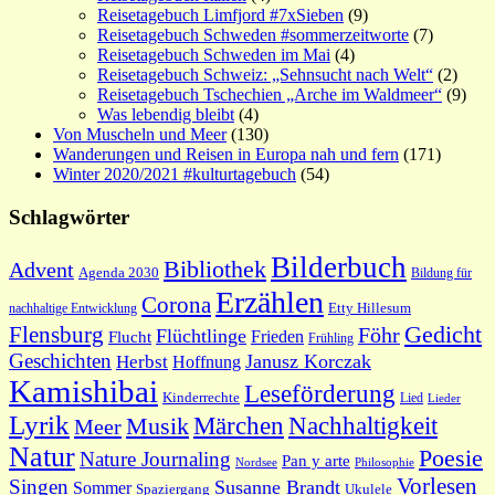
Reisetagebuch Limfjord #7xSieben
(9)
Reisetagebuch Schweden #sommerzeitworte
(7)
Reisetagebuch Schweden im Mai
(4)
Reisetagebuch Schweiz: „Sehnsucht nach Welt“
(2)
Reisetagebuch Tschechien „Arche im Waldmeer“
(9)
Was lebendig bleibt
(4)
Von Muscheln und Meer
(130)
Wanderungen und Reisen in Europa nah und fern
(171)
Winter 2020/2021 #kulturtagebuch
(54)
Schlagwörter
Bilderbuch
Bibliothek
Advent
Agenda 2030
Bildung für
Erzählen
Corona
nachhaltige Entwicklung
Etty Hillesum
Gedicht
Flensburg
Föhr
Flüchtlinge
Frieden
Flucht
Frühling
Geschichten
Janusz Korczak
Herbst
Hoffnung
Kamishibai
Leseförderung
Kinderrechte
Lied
Lieder
Lyrik
Nachhaltigkeit
Märchen
Musik
Meer
Natur
Poesie
Nature Journaling
Pan y arte
Philosophie
Nordsee
Vorlesen
Singen
Susanne Brandt
Sommer
Spaziergang
Ukulele