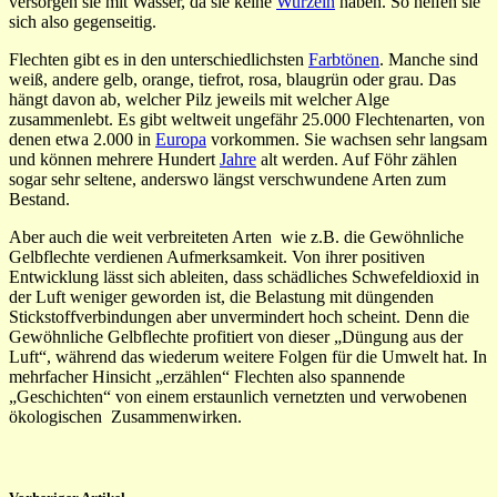
versorgen sie mit Wasser, da sie keine
Wurzeln
haben. So helfen sie
sich also gegenseitig.
Flechten gibt es in den unterschiedlichsten
Farbtönen
. Manche sind
weiß, andere gelb, orange, tiefrot, rosa, blaugrün oder grau. Das
hängt davon ab, welcher Pilz jeweils mit welcher Alge
zusammenlebt. Es gibt weltweit ungefähr 25.000 Flechtenarten, von
denen etwa 2.000 in
Europa
vorkommen. Sie wachsen sehr langsam
und können mehrere Hundert
Jahre
alt werden. Auf Föhr zählen
sogar sehr seltene, anderswo längst verschwundene Arten zum
Bestand.
Aber auch die weit verbreiteten Arten wie z.B. die Gewöhnliche
Gelbflechte verdienen Aufmerksamkeit. Von ihrer positiven
Entwicklung lässt sich ableiten, dass schädliches Schwefeldioxid in
der Luft weniger geworden ist, die Belastung mit düngenden
Stickstoffverbindungen aber unvermindert hoch scheint. Denn die
Gewöhnliche Gelbflechte profitiert von dieser „Düngung aus der
Luft“, während das wiederum weitere Folgen für die Umwelt hat. In
mehrfacher Hinsicht „erzählen“ Flechten also spannende
„Geschichten“ von einem erstaunlich vernetzten und verwobenen
ökologischen Zusammenwirken.