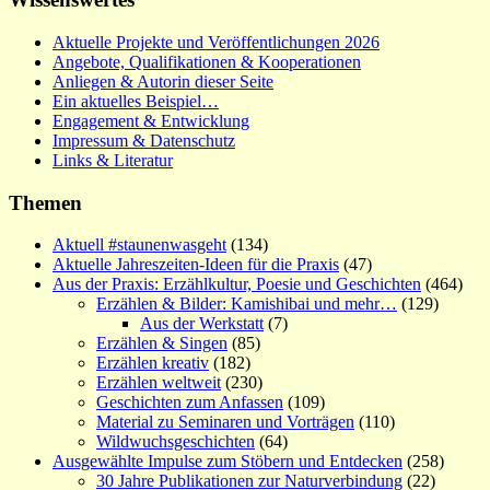
Aktuelle Projekte und Veröffentlichungen 2026
Angebote, Qualifikationen & Kooperationen
Anliegen & Autorin dieser Seite
Ein aktuelles Beispiel…
Engagement & Entwicklung
Impressum & Datenschutz
Links & Literatur
Themen
Aktuell #staunenwasgeht
(134)
Aktuelle Jahreszeiten-Ideen für die Praxis
(47)
Aus der Praxis: Erzählkultur, Poesie und Geschichten
(464)
Erzählen & Bilder: Kamishibai und mehr…
(129)
Aus der Werkstatt
(7)
Erzählen & Singen
(85)
Erzählen kreativ
(182)
Erzählen weltweit
(230)
Geschichten zum Anfassen
(109)
Material zu Seminaren und Vorträgen
(110)
Wildwuchsgeschichten
(64)
Ausgewählte Impulse zum Stöbern und Entdecken
(258)
30 Jahre Publikationen zur Naturverbindung
(22)