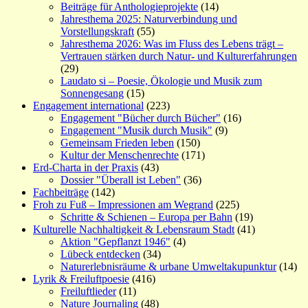
Beiträge für Anthologieprojekte
(14)
Jahresthema 2025: Naturverbindung und
Vorstellungskraft
(55)
Jahresthema 2026: Was im Fluss des Lebens trägt –
Vertrauen stärken durch Natur- und Kulturerfahrungen
(29)
Laudato si – Poesie, Ökologie und Musik zum
Sonnengesang
(15)
Engagement international
(223)
Engagement "Bücher durch Bücher"
(16)
Engagement "Musik durch Musik"
(9)
Gemeinsam Frieden leben
(150)
Kultur der Menschenrechte
(171)
Erd-Charta in der Praxis
(43)
Dossier "Überall ist Leben"
(36)
Fachbeiträge
(142)
Froh zu Fuß – Impressionen am Wegrand
(225)
Schritte & Schienen – Europa per Bahn
(19)
Kulturelle Nachhaltigkeit & Lebensraum Stadt
(41)
Aktion "Gepflanzt 1946"
(4)
Lübeck entdecken
(34)
Naturerlebnisräume & urbane Umweltakupunktur
(14)
Lyrik & Freiluftpoesie
(416)
Freiluftlieder
(11)
Nature Journaling
(48)