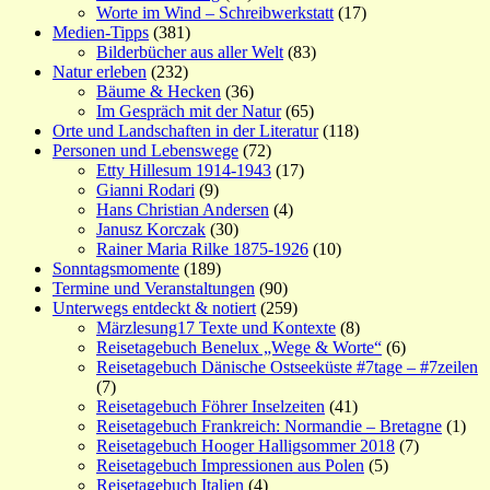
Worte im Wind – Schreibwerkstatt
(17)
Medien-Tipps
(381)
Bilderbücher aus aller Welt
(83)
Natur erleben
(232)
Bäume & Hecken
(36)
Im Gespräch mit der Natur
(65)
Orte und Landschaften in der Literatur
(118)
Personen und Lebenswege
(72)
Etty Hillesum 1914-1943
(17)
Gianni Rodari
(9)
Hans Christian Andersen
(4)
Janusz Korczak
(30)
Rainer Maria Rilke 1875-1926
(10)
Sonntagsmomente
(189)
Termine und Veranstaltungen
(90)
Unterwegs entdeckt & notiert
(259)
Märzlesung17 Texte und Kontexte
(8)
Reisetagebuch Benelux „Wege & Worte“
(6)
Reisetagebuch Dänische Ostseeküste #7tage – #7zeilen
(7)
Reisetagebuch Föhrer Inselzeiten
(41)
Reisetagebuch Frankreich: Normandie – Bretagne
(1)
Reisetagebuch Hooger Halligsommer 2018
(7)
Reisetagebuch Impressionen aus Polen
(5)
Reisetagebuch Italien
(4)