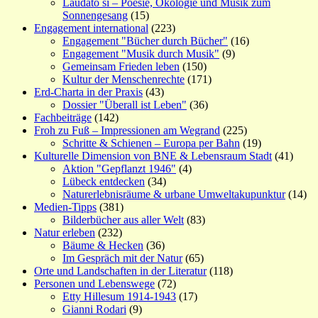
Laudato si – Poesie, Ökologie und Musik zum
Sonnengesang
(15)
Engagement international
(223)
Engagement "Bücher durch Bücher"
(16)
Engagement "Musik durch Musik"
(9)
Gemeinsam Frieden leben
(150)
Kultur der Menschenrechte
(171)
Erd-Charta in der Praxis
(43)
Dossier "Überall ist Leben"
(36)
Fachbeiträge
(142)
Froh zu Fuß – Impressionen am Wegrand
(225)
Schritte & Schienen – Europa per Bahn
(19)
Kulturelle Dimension von BNE & Lebensraum Stadt
(41)
Aktion "Gepflanzt 1946"
(4)
Lübeck entdecken
(34)
Naturerlebnisräume & urbane Umweltakupunktur
(14)
Medien-Tipps
(381)
Bilderbücher aus aller Welt
(83)
Natur erleben
(232)
Bäume & Hecken
(36)
Im Gespräch mit der Natur
(65)
Orte und Landschaften in der Literatur
(118)
Personen und Lebenswege
(72)
Etty Hillesum 1914-1943
(17)
Gianni Rodari
(9)