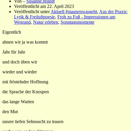
Von –
Susanne.brandt
Veröffentlicht am
22. April 2023
Veröffentlicht unter
Aktuell #staunenwasgeht
,
Aus der Praxis:
Lyrik & Freiluftpoesie
,
Froh zu Fuß - Impressionen am
Wegrand
,
Natur erleben
,
Sonntagsmomente
Eigentlich
ahnen wir ja was kommt
Jahr für Jahr
und doch üben wir
wieder und wieder
mit fröstelnder Hoffnung
die Sprache der Knospen
das lange Warten
den Mut
unsrer tiefen Sehnsucht zu trauen