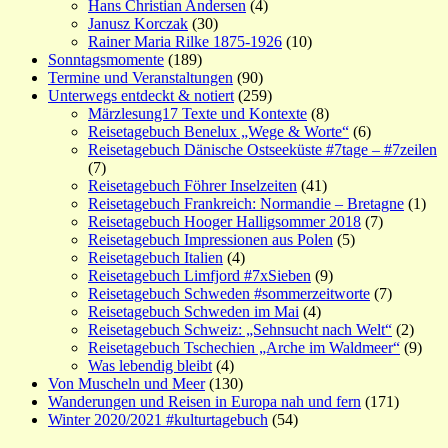
Hans Christian Andersen
(4)
Janusz Korczak
(30)
Rainer Maria Rilke 1875-1926
(10)
Sonntagsmomente
(189)
Termine und Veranstaltungen
(90)
Unterwegs entdeckt & notiert
(259)
Märzlesung17 Texte und Kontexte
(8)
Reisetagebuch Benelux „Wege & Worte“
(6)
Reisetagebuch Dänische Ostseeküste #7tage – #7zeilen
(7)
Reisetagebuch Föhrer Inselzeiten
(41)
Reisetagebuch Frankreich: Normandie – Bretagne
(1)
Reisetagebuch Hooger Halligsommer 2018
(7)
Reisetagebuch Impressionen aus Polen
(5)
Reisetagebuch Italien
(4)
Reisetagebuch Limfjord #7xSieben
(9)
Reisetagebuch Schweden #sommerzeitworte
(7)
Reisetagebuch Schweden im Mai
(4)
Reisetagebuch Schweiz: „Sehnsucht nach Welt“
(2)
Reisetagebuch Tschechien „Arche im Waldmeer“
(9)
Was lebendig bleibt
(4)
Von Muscheln und Meer
(130)
Wanderungen und Reisen in Europa nah und fern
(171)
Winter 2020/2021 #kulturtagebuch
(54)