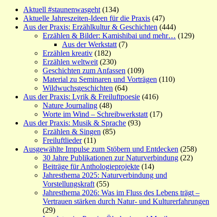
Aktuell #staunenwasgeht
(134)
Aktuelle Jahreszeiten-Ideen für die Praxis
(47)
Aus der Praxis: Erzählkultur & Geschichten
(444)
Erzählen & Bilder: Kamishibai und mehr…
(129)
Aus der Werkstatt
(7)
Erzählen kreativ
(182)
Erzählen weltweit
(230)
Geschichten zum Anfassen
(109)
Material zu Seminaren und Vorträgen
(110)
Wildwuchsgeschichten
(64)
Aus der Praxis: Lyrik & Freiluftpoesie
(416)
Nature Journaling
(48)
Worte im Wind – Schreibwerkstatt
(17)
Aus der Praxis: Musik & Sprache
(93)
Erzählen & Singen
(85)
Freiluftlieder
(11)
Ausgewählte Impulse zum Stöbern und Entdecken
(258)
30 Jahre Publikationen zur Naturverbindung
(22)
Beiträge für Anthologieprojekte
(14)
Jahresthema 2025: Naturverbindung und
Vorstellungskraft
(55)
Jahresthema 2026: Was im Fluss des Lebens trägt –
Vertrauen stärken durch Natur- und Kulturerfahrungen
(29)