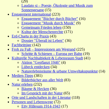
(29)
Laudato si – Poesie, Ökologie und Musik zum
Sonnengesang
(15)
Engagement international
(223)
Engagement "Bücher durch Bücher"
(16)
Engagement "Musik durch Musik"
(9)
Gemeinsam Frieden leben
(150)
Kultur der Menschenrechte
(171)
Erd-Charta in der Praxis
(43)
Dossier "Überall ist Leben"
(36)
Fachbeiträge
(142)
Froh zu Fuß – Impressionen am Wegrand
(225)
Schritte & Schienen – Europa per Bahn
(19)
Kulturelle Nachhaltigkeit & Lebensraum Stadt
(41)
Aktion "Gepflanzt 1946"
(4)
Lübeck entdecken
(34)
Naturerlebnisräume & urbane Umweltakupunktur
(14)
Medien-Tipps
(381)
Bilderbücher aus aller Welt
(83)
Natur erleben
(232)
Bäume & Hecken
(36)
Im Gespräch mit der Natur
(65)
Orte und Landschaften in der Literatur
(118)
Personen und Lebenswege
(72)
Etty Hillesum 1914-1943
(17)