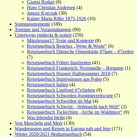
Gianni Rodari
(9)
Hans Christian Andersen
(4)
Janusz Korczak
(30)
Rainer Maria Rilke 1875-1926
(10)
Sonntagsmomente
(189)
Termine und Veranstaltungen
(90)
Unterwegs entdeckt & notiert
(259)
Märzlesung17 Texte und Kontexte
(8)
Reisetagebuch Benelux „Wege & Worte“
(6)
Reisetagebuch Dänische Ostseeküste #7tage – #7zeilen
(7)
Reisetagebuch Föhrer Inselzeiten
(41)
Reisetagebuch Frankreich: Normandie – Bretagne
(1)
Reisetagebuch Hooger Halligsommer 2018
(7)
Reisetagebuch Impressionen aus Polen
(5)
Reisetagebuch Italien
(4)
Reisetagebuch Limfjord #7xSieben
(9)
Reisetagebuch Schweden #sommerzeitworte
(7)
Reisetagebuch Schweden im Mai
(4)
Reisetagebuch Schweiz: „Sehnsucht nach Welt“
(2)
Reisetagebuch Tschechien „Arche im Waldmeer“
(9)
Was lebendig bleibt
(4)
Von Muscheln und Meer
(130)
Wanderungen und Reisen in Europa nah und fern
(171)
Winter 2020/2021 #kulturtagebuch
(54)