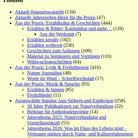
Themen
Aktuell #staunenwasgeht
(134)
Aktuelle Jahreszeiten-Ideen für die Praxis
(47)
Aus der Praxis: Erzählkultur & Geschichten
(444)
Erzählen & Bilder: Kamishibai und mehr…
(129)
Aus der Werkstatt
(7)
Erzählen kreativ
(182)
Erzählen weltweit
(230)
Geschichten zum Anfassen
(109)
Material zu Seminaren und Vorträgen
(110)
Wildwuchsgeschichten
(64)
Aus der Praxis: Lyrik & Freiluftpoesie
(416)
Nature Journaling
(48)
Worte im Wind – Schreibwerkstatt
(17)
Aus der Praxis: Musik & Sprache
(93)
Erzählen & Singen
(85)
Freiluftlieder
(11)
Ausgewählte Impulse zum Stöbern und Entdecken
(258)
30 Jahre Publikationen zur Naturverbindung
(22)
Beiträge für Anthologieprojekte
(14)
Jahresthema 2025: Naturverbindung und
Vorstellungskraft
(55)
Jahresthema 2026: Was im Fluss des Lebens trägt –
Vertrauen stärken durch Natur- und Kulturerfahrungen