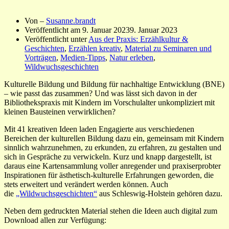
Von –
Susanne.brandt
Veröffentlicht am
9. Januar 2023
9. Januar 2023
Veröffentlicht unter
Aus der Praxis: Erzählkultur &
Geschichten
,
Erzählen kreativ
,
Material zu Seminaren und
Vorträgen
,
Medien-Tipps
,
Natur erleben
,
Wildwuchsgeschichten
Kulturelle Bildung und Bildung für nachhaltige Entwicklung (BNE)
– wie passt das zusammen? Und was lässt sich davon in der
Bibliothekspraxis mit Kindern im Vorschulalter unkompliziert mit
kleinen Bausteinen verwirklichen?
Mit 41 kreativen Ideen laden Engagierte aus verschiedenen
Bereichen der kulturellen Bildung dazu ein, gemeinsam mit Kindern
sinnlich wahrzunehmen, zu erkunden, zu erfahren, zu gestalten und
sich in Gespräche zu verwickeln. Kurz und knapp dargestellt, ist
daraus eine Kartensammlung voller anregender und praxiserprobter
Inspirationen für ästhetisch-kulturelle Erfahrungen geworden, die
stets erweitert und verändert werden können. Auch
die
„Wildwuchsgeschichten“
aus Schleswig-Holstein gehören dazu.
Neben dem gedruckten Material stehen die Ideen auch digital zum
Download allen zur Verfügung: