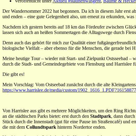
Veröffentlicht unter
Aktuell #staunenwasgeht
,
Bäume & Hecke
Der Wandersommer 2022 hat begonnen. Da ich in diesem Jahr erst ab
und enden – eine gute Gelegenheit also, um erneut zu erkunden, was 
Nachdem ich gestern bereits auf 18 km das Fördeufer zwischen Glück
lassen sich auch an heißen Sommertagen die Alltagswege durch Flen
Denn auch das gehört für mich zur Qualität einer fußgängerfreundlic
biologische Vielfalt – aber ebenso für die Menschen, die gerade bei H
Meine heutige Tour – wieder mit Start- und Zielpunkt Ostsseebad – 
durch die Stadt- und Gemeindegebiete von Flensburg und Harrislee f
Die gibt es!
Mein Vorschlag: Vom Ostseebad zunächst durch die alte Kleingarte
https://www.harrislee.de/media/custom/1902_1616_1.PDF?1615887
Von Harrislee aus gibt es mehrere Möglichkeiten, um den Ring Richt
an die städtischen Parks bietet: erst durch den
Stadtpark
, dann durc
Stück durch die Innenstadt (gut für eine Pause im Straßencafé) und 
die mit dem
Collundtspark
hinterm Nordertor enden.