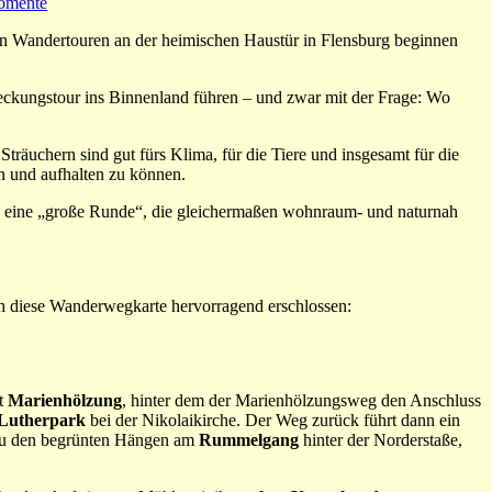
omente
n Wandertouren an der heimischen Haustür in Flensburg beginnen
eckungstour ins Binnenland führen – und zwar mit der Frage: Wo
räuchern sind gut fürs Klima, für die Tiere und insgesamt für die
en und aufhalten zu können.
 es eine „große Runde“, die gleichermaßen wohnraum- und naturnah
h diese Wanderwegkarte hervorragend erschlossen:
et
Marienhölzung
, hinter dem der Marienhölzungsweg den Anschluss
Lutherpark
bei der Nikolaikirche. Der Weg zurück führt dann ein
g zu den begrünten Hängen am
Rummelgang
hinter der Norderstaße,