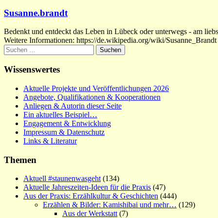
Susanne.brandt
Bedenkt und entdeckt das Leben in Lübeck oder unterwegs - am liebste
Weitere Informationen: https://de.wikipedia.org/wiki/Susanne_Brandt
Suchen
nach:
Wissenswertes
Aktuelle Projekte und Veröffentlichungen 2026
Angebote, Qualifikationen & Kooperationen
Anliegen & Autorin dieser Seite
Ein aktuelles Beispiel…
Engagement & Entwicklung
Impressum & Datenschutz
Links & Literatur
Themen
Aktuell #staunenwasgeht
(134)
Aktuelle Jahreszeiten-Ideen für die Praxis
(47)
Aus der Praxis: Erzählkultur & Geschichten
(444)
Erzählen & Bilder: Kamishibai und mehr…
(129)
Aus der Werkstatt
(7)