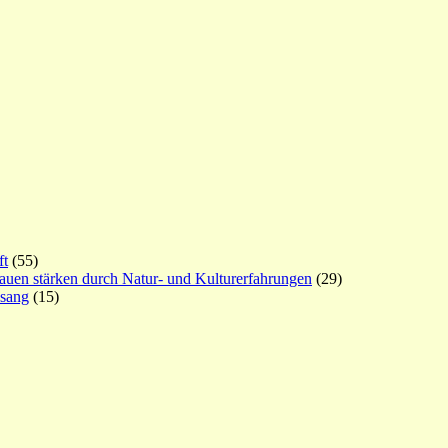
ft
(55)
rauen stärken durch Natur- und Kulturerfahrungen
(29)
esang
(15)