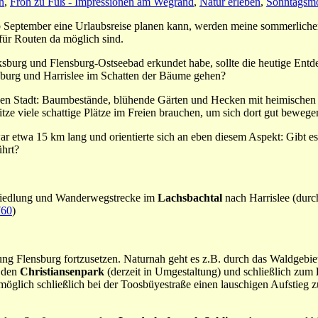
n
,
Froh zu Fuß - Impressionen am Wegrand
,
Natur erleben
,
Sonntagsm
 September eine Urlaubsreise planen kann, werden meine sommerliche
für Routen da möglich sind.
sburg und Flensburg-Ostseebad erkundet habe, sollte die heutige Entd
sburg und Harrislee im Schatten der Bäume gehen?
hen Stadt: Baumbestände, blühende Gärten und Hecken mit heimischen St
itze viele schattige Plätze im Freien brauchen, um sich dort gut beweg
war etwa 15 km lang und orientierte sich an eben diesem Aspekt: Gibt
ührt?
nsiedlung und Wanderwegstrecke im
Lachsbachtal
nach Harrislee (durc
760
)
ung Flensburg fortzusetzen. Naturnah geht es z.B. durch das Waldgebi
h den
Christiansenpark
(derzeit in Umgestaltung) und schließlich zum
ermöglich schließlich bei der Toosbüyestraße einen lauschigen Aufstie