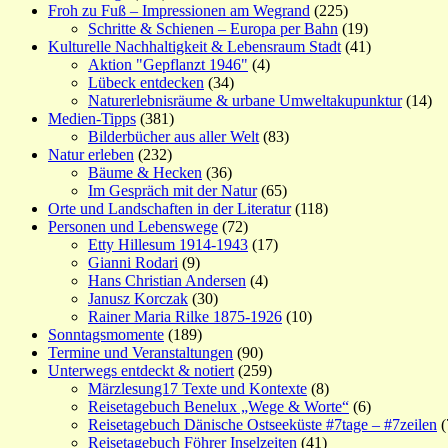
Froh zu Fuß – Impressionen am Wegrand
(225)
Schritte & Schienen – Europa per Bahn
(19)
Kulturelle Nachhaltigkeit & Lebensraum Stadt
(41)
Aktion "Gepflanzt 1946"
(4)
Lübeck entdecken
(34)
Naturerlebnisräume & urbane Umweltakupunktur
(14)
Medien-Tipps
(381)
Bilderbücher aus aller Welt
(83)
Natur erleben
(232)
Bäume & Hecken
(36)
Im Gespräch mit der Natur
(65)
Orte und Landschaften in der Literatur
(118)
Personen und Lebenswege
(72)
Etty Hillesum 1914-1943
(17)
Gianni Rodari
(9)
Hans Christian Andersen
(4)
Janusz Korczak
(30)
Rainer Maria Rilke 1875-1926
(10)
Sonntagsmomente
(189)
Termine und Veranstaltungen
(90)
Unterwegs entdeckt & notiert
(259)
Märzlesung17 Texte und Kontexte
(8)
Reisetagebuch Benelux „Wege & Worte“
(6)
Reisetagebuch Dänische Ostseeküste #7tage – #7zeilen
(
Reisetagebuch Föhrer Inselzeiten
(41)