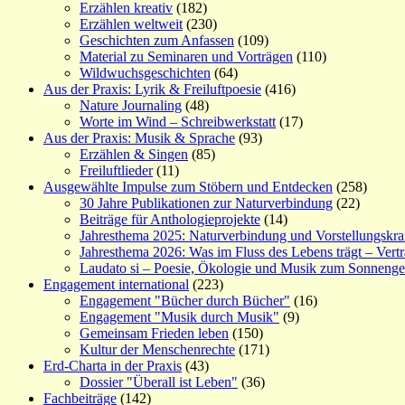
Erzählen kreativ
(182)
Erzählen weltweit
(230)
Geschichten zum Anfassen
(109)
Material zu Seminaren und Vorträgen
(110)
Wildwuchsgeschichten
(64)
Aus der Praxis: Lyrik & Freiluftpoesie
(416)
Nature Journaling
(48)
Worte im Wind – Schreibwerkstatt
(17)
Aus der Praxis: Musik & Sprache
(93)
Erzählen & Singen
(85)
Freiluftlieder
(11)
Ausgewählte Impulse zum Stöbern und Entdecken
(258)
30 Jahre Publikationen zur Naturverbindung
(22)
Beiträge für Anthologieprojekte
(14)
Jahresthema 2025: Naturverbindung und Vorstellungskra
Jahresthema 2026: Was im Fluss des Lebens trägt – Vert
Laudato si – Poesie, Ökologie und Musik zum Sonneng
Engagement international
(223)
Engagement "Bücher durch Bücher"
(16)
Engagement "Musik durch Musik"
(9)
Gemeinsam Frieden leben
(150)
Kultur der Menschenrechte
(171)
Erd-Charta in der Praxis
(43)
Dossier "Überall ist Leben"
(36)
Fachbeiträge
(142)