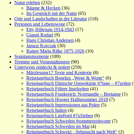
Natur erleben
(232)
Bäume & Hecken
(36)
Im Gespräch mit der Natur
(65)
Orte und Landschaften in der Literatur
(118)
Personen und Lebenswege
(72)
Etty Hillesum 1914-1943
(17)
Gianni Rodari
(9)
Hans Christian Andersen
(4)
Janusz Korczak
(30)
Rainer Maria Rilke 1875-1926
(10)
Sonntagsmomente
(189)
Termine und Veranstaltungen
(90)
Unterwegs entdeckt & notiert
(259)
Märzlesung17 Texte und Kontexte
(8)
Reisetagebuch Benelux „Wege & Worte“
(6)
Reisetagebuch Dänische Ostseeküste #7tage – #7zeilen
(
Reisetagebuch Föhrer Inselzeiten
(41)
Reisetagebuch Frankreich: Normandie – Bretagne
(1)
Reisetagebuch Hooger Halligsommer 2018
(7)
Reisetagebuch Impressionen aus Polen
(5)
Reisetagebuch Italien
(4)
Reisetagebuch Limfjord #7xSieben
(9)
Reisetagebuch Schweden #sommerzeitworte
(7)
Reisetagebuch Schweden im Mai
(4)
Reisetagebuch Schweiz: „Sehnsucht nach Welt“
(2)