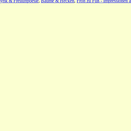
yrik & Freiluftpoesie
,
Bäume & Hecken
,
Froh zu Fuß - Impressionen