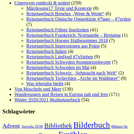
Unterwegs entdeckt & notiert
(259)
Märzlesung17 Texte und Kontexte
(8)
Reisetagebuch Benelux „Wege & Worte“
(6)
Reisetagebuch Dänische Ostseeküste #7tage – #7zeilen
(7)
Reisetagebuch Föhrer Inselzeiten
(41)
Reisetagebuch Frankreich: Normandie – Bretagne
(1)
Reisetagebuch Hooger Halligsommer 2018
(7)
Reisetagebuch Impressionen aus Polen
(5)
Reisetagebuch Italien
(4)
Reisetagebuch Limfjord #7xSieben
(9)
Reisetagebuch Schweden #sommerzeitworte
(7)
Reisetagebuch Schweden im Mai
(4)
Reisetagebuch Schweiz: „Sehnsucht nach Welt“
(2)
Reisetagebuch Tschechien „Arche im Waldmeer“
(9)
Was lebendig bleibt
(4)
Von Muscheln und Meer
(130)
Wanderungen und Reisen in Europa nah und fern
(171)
Winter 2020/2021 #kulturtagebuch
(54)
Schlagwörter
Bilderbuch
Bibliothek
Advent
Agenda 2030
Bildung für