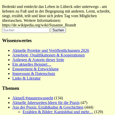
Bedenkt und entdeckt das Leben in Lübeck oder unterwegs - am
liebsten zu Fuß und in der Begegnung mit anderen. Lernt, schreibt,
singt, erzählt, teilt und lässt sich jeden Tag vom Möglichen
überraschen. Weitere Informationen:
https://de.wikipedia.org/wiki/Susanne_Brandt
Suchen
nach:
Wissenswertes
Aktuelle Projekte und Veröffentlichungen 2026
Angebote, Qualifikationen & Kooperationen
Anliegen & Autorin dieser Seite
Ein aktuelles Beispiel…
Engagement & Entwicklung
Impressum & Datenschutz
Links & Literatur
Themen
Aktuell #staunenwasgeht
(134)
Aktuelle Jahreszeiten-Ideen für die Praxis
(47)
Aus der Praxis: Erzählkultur & Geschichten
(444)
Erzählen & Bilder: Kamishibai und mehr…
(129)