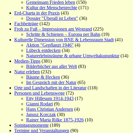
Gemeinsam Frieden leben
(150)
Kultur der Menschenrechte
(171)
Erd-Charta in der Praxis
(43)
Dossier "Überall ist Leben"
(36)
Fachbeiträge
(142)
Froh zu Fuß – Impressionen am Wegrand
(225)
Schritte & Schienen – Europa per Bahn
(19)
Kulturelle Dimension von BNE & Lebensraum Stadt
(41)
Aktion "Gepflanzt 1946"
(4)
Lübeck entdecken
(34)
Naturerlebnisräume & urbane Umweltakupunktur
(14)
Medien-Tipps
(381)
Bilderbücher aus aller Welt
(83)
Natur erleben
(232)
Bäume & Hecken
(36)
Im Gespräch mit der Natur
(65)
Orte und Landschaften in der Literatur
(118)
Personen und Lebenswege
(72)
Etty Hillesum 1914-1943
(17)
Gianni Rodari
(9)
Hans Christian Andersen
(4)
Janusz Korczak
(30)
Rainer Maria Rilke 1875-1926
(10)
Sonntagsmomente
(189)
Termine und Veranstaltungen
(90)