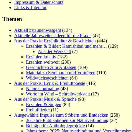
Impressum & Datenschutz
Links & Literatur
Themen
Aktuell #staunenwasgeht
(134)
Aktuelle Jahreszeiten-Ideen für die Praxis
(47)
Aus der Praxis: Erzählkultur & Geschichten
(444)
Erzählen & Bilder: Kamishibai und mehr…
(129)
Aus der Werkstatt
(7)
Erzählen kreativ
(182)
Erzählen weltweit
(230)
Geschichten zum Anfassen
(109)
Material zu Seminaren und Vorträgen
(110)
Wildwuchsgeschichten
(64)
Aus der Praxis: Lyrik & Freiluftpoesie
(416)
Nature Journaling
(48)
Worte im Wind – Schreibwerkstatt
(17)
Aus der Praxis: Musik & Sprache
(93)
Erzählen & Singen
(85)
Freiluftlieder
(11)
Ausgewählte Impulse zum Stöbern und Entdecken
(258)
30 Jahre Publikationen zur Naturverbindung
(22)
Beiträge für Anthologieprojekte
(14)
Jahresthema 2025: Naturverbindung und Vorstellungskra