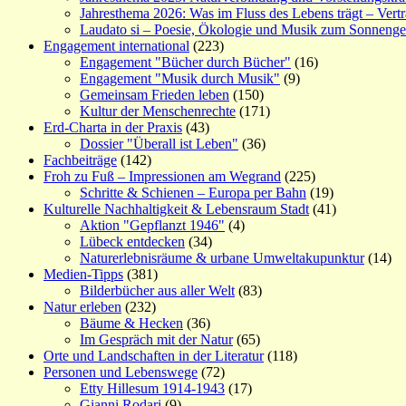
Jahresthema 2026: Was im Fluss des Lebens trägt – Vert
Laudato si – Poesie, Ökologie und Musik zum Sonneng
Engagement international
(223)
Engagement "Bücher durch Bücher"
(16)
Engagement "Musik durch Musik"
(9)
Gemeinsam Frieden leben
(150)
Kultur der Menschenrechte
(171)
Erd-Charta in der Praxis
(43)
Dossier "Überall ist Leben"
(36)
Fachbeiträge
(142)
Froh zu Fuß – Impressionen am Wegrand
(225)
Schritte & Schienen – Europa per Bahn
(19)
Kulturelle Nachhaltigkeit & Lebensraum Stadt
(41)
Aktion "Gepflanzt 1946"
(4)
Lübeck entdecken
(34)
Naturerlebnisräume & urbane Umweltakupunktur
(14)
Medien-Tipps
(381)
Bilderbücher aus aller Welt
(83)
Natur erleben
(232)
Bäume & Hecken
(36)
Im Gespräch mit der Natur
(65)
Orte und Landschaften in der Literatur
(118)
Personen und Lebenswege
(72)
Etty Hillesum 1914-1943
(17)
Gianni Rodari
(9)