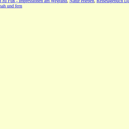
h zu Fuß - Impressionen am Wegrand
,
Natur erleben
,
Reisetagebuch Dä
nah und fern