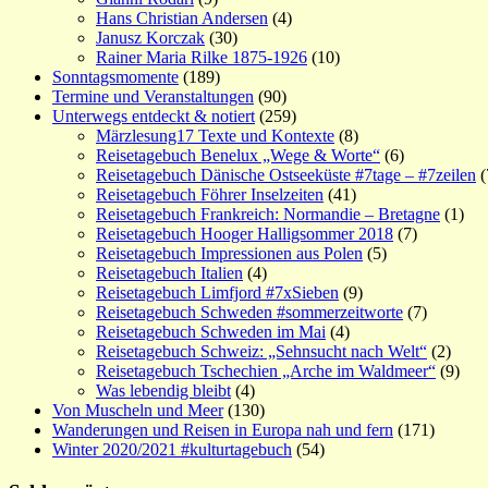
Hans Christian Andersen
(4)
Janusz Korczak
(30)
Rainer Maria Rilke 1875-1926
(10)
Sonntagsmomente
(189)
Termine und Veranstaltungen
(90)
Unterwegs entdeckt & notiert
(259)
Märzlesung17 Texte und Kontexte
(8)
Reisetagebuch Benelux „Wege & Worte“
(6)
Reisetagebuch Dänische Ostseeküste #7tage – #7zeilen
(
Reisetagebuch Föhrer Inselzeiten
(41)
Reisetagebuch Frankreich: Normandie – Bretagne
(1)
Reisetagebuch Hooger Halligsommer 2018
(7)
Reisetagebuch Impressionen aus Polen
(5)
Reisetagebuch Italien
(4)
Reisetagebuch Limfjord #7xSieben
(9)
Reisetagebuch Schweden #sommerzeitworte
(7)
Reisetagebuch Schweden im Mai
(4)
Reisetagebuch Schweiz: „Sehnsucht nach Welt“
(2)
Reisetagebuch Tschechien „Arche im Waldmeer“
(9)
Was lebendig bleibt
(4)
Von Muscheln und Meer
(130)
Wanderungen und Reisen in Europa nah und fern
(171)
Winter 2020/2021 #kulturtagebuch
(54)