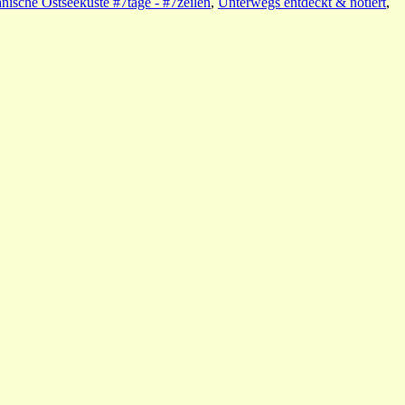
nische Ostseeküste #7tage - #7zeilen
,
Unterwegs entdeckt & notiert
,