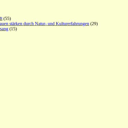
ft
(55)
rauen stärken durch Natur- und Kulturerfahrungen
(29)
esang
(15)