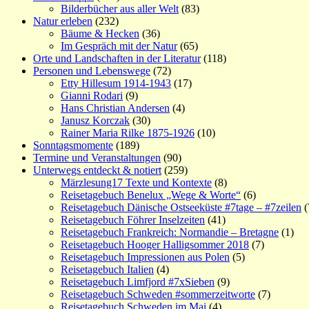
Bilderbücher aus aller Welt
(83)
Natur erleben
(232)
Bäume & Hecken
(36)
Im Gespräch mit der Natur
(65)
Orte und Landschaften in der Literatur
(118)
Personen und Lebenswege
(72)
Etty Hillesum 1914-1943
(17)
Gianni Rodari
(9)
Hans Christian Andersen
(4)
Janusz Korczak
(30)
Rainer Maria Rilke 1875-1926
(10)
Sonntagsmomente
(189)
Termine und Veranstaltungen
(90)
Unterwegs entdeckt & notiert
(259)
Märzlesung17 Texte und Kontexte
(8)
Reisetagebuch Benelux „Wege & Worte“
(6)
Reisetagebuch Dänische Ostseeküste #7tage – #7zeilen
(
Reisetagebuch Föhrer Inselzeiten
(41)
Reisetagebuch Frankreich: Normandie – Bretagne
(1)
Reisetagebuch Hooger Halligsommer 2018
(7)
Reisetagebuch Impressionen aus Polen
(5)
Reisetagebuch Italien
(4)
Reisetagebuch Limfjord #7xSieben
(9)
Reisetagebuch Schweden #sommerzeitworte
(7)
Reisetagebuch Schweden im Mai
(4)