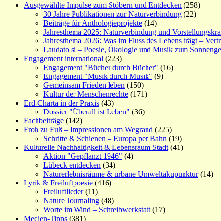
Ausgewählte Impulse zum Stöbern und Entdecken
(258)
30 Jahre Publikationen zur Naturverbindung
(22)
Beiträge für Anthologieprojekte
(14)
Jahresthema 2025: Naturverbindung und Vorstellungskra
Jahresthema 2026: Was im Fluss des Lebens trägt – Vert
Laudato si – Poesie, Ökologie und Musik zum Sonneng
Engagement international
(223)
Engagement "Bücher durch Bücher"
(16)
Engagement "Musik durch Musik"
(9)
Gemeinsam Frieden leben
(150)
Kultur der Menschenrechte
(171)
Erd-Charta in der Praxis
(43)
Dossier "Überall ist Leben"
(36)
Fachbeiträge
(142)
Froh zu Fuß – Impressionen am Wegrand
(225)
Schritte & Schienen – Europa per Bahn
(19)
Kulturelle Nachhaltigkeit & Lebensraum Stadt
(41)
Aktion "Gepflanzt 1946"
(4)
Lübeck entdecken
(34)
Naturerlebnisräume & urbane Umweltakupunktur
(14)
Lyrik & Freiluftpoesie
(416)
Freiluftlieder
(11)
Nature Journaling
(48)
Worte im Wind – Schreibwerkstatt
(17)
Medien-Tipps
(381)