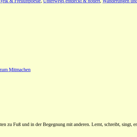
yrik & Freiluftpoesie
,
Unterwegs entdeckt & notiert
,
Wanderungen und 
e zum Mitmachen
n zu Fuß und in der Begegnung mit anderen. Lernt, schreibt, singt, erz