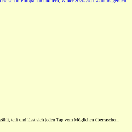
Reisen in Europa nah und fern
,
Winter 2020/2021 #kulturtagebuch
ählt, teilt und lässt sich jeden Tag vom Möglichen überraschen.