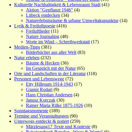
Kulturelle Nachhaltigkeit & Lebensraum Stadt
(41)
Aktion "Gepflanzt 1946"
(4)
Lübeck entdecken
(34)
Naturerlebnisräume & urbane Umweltakupunktur
(14)
Lyrik & Freiluftpoesie
(416)
Freiluftlieder
(11)
Nature Journaling
(48)
Worte im Wind – Schreibwerkstatt
(17)
Medien-Tipps
(381)
Bilderbücher aus aller Welt
(83)
Natur erleben
(232)
Bäume & Hecken
(36)
Im Gespräch mit der Natur
(65)
Orte und Landschaften in der Literatur
(118)
Personen und Lebenswege
(72)
Etty Hillesum 1914-1943
(17)
Gianni Rodari
(9)
Hans Christian Andersen
(4)
Janusz Korczak
(30)
Rainer Maria Rilke 1875-1926
(10)
Sonntagsmomente
(189)
Termine und Veranstaltungen
(90)
Unterwegs entdeckt & notiert
(259)
Märzlesung17 Texte und Kontexte
(8)
Reisetagebuch Benelux „Wege & Worte“
(6)