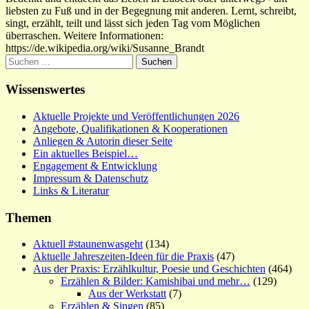
liebsten zu Fuß und in der Begegnung mit anderen. Lernt, schreibt,
singt, erzählt, teilt und lässt sich jeden Tag vom Möglichen
überraschen. Weitere Informationen:
https://de.wikipedia.org/wiki/Susanne_Brandt
Suchen
nach:
Wissenswertes
Aktuelle Projekte und Veröffentlichungen 2026
Angebote, Qualifikationen & Kooperationen
Anliegen & Autorin dieser Seite
Ein aktuelles Beispiel…
Engagement & Entwicklung
Impressum & Datenschutz
Links & Literatur
Themen
Aktuell #staunenwasgeht
(134)
Aktuelle Jahreszeiten-Ideen für die Praxis
(47)
Aus der Praxis: Erzählkultur, Poesie und Geschichten
(464)
Erzählen & Bilder: Kamishibai und mehr…
(129)
Aus der Werkstatt
(7)
Erzählen & Singen
(85)