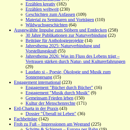
Erzählen kreativ
(182)
Erzählen weltweit
(230)
Geschichten zum Anfassen
(109)
Material zu Seminaren und Vorträgen
(110)
Wildwuchsgeschichten
(64)
Ausgewählte Impulse zum Stöbern und Entdecken
(258)
30 Jahre Publikationen zur Naturverbindung
(22)
Beiträge für Anthologieprojekte
(14)
Jahresthema 2025: Naturverbindung und
Vorstellungskraft
(55)
Jahresthema 2026: Was im Fluss des Lebens trägt –
Vertrauen stärken durch Natur- und Kulturerfahrungen
(29)
Laudato si – Poesie, Ökologie und Musik zum
Sonnengesang
(15)
Engagement international
(223)
Engagement "Bücher durch Bücher"
(16)
Engagement "Musik durch Musik"
(9)
Gemeinsam Frieden leben
(150)
Kultur der Menschenrechte
(171)
Erd-Charta in der Praxis
(43)
Dossier "Überall ist Leben"
(36)
Fachbeiträge
(142)
Froh zu Fuß – Impressionen am Wegrand
(225)
Schritte & Schienen – Europa per Bahn
(19)