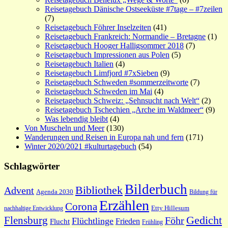
Reisetagebuch Dänische Ostseeküste #7tage – #7zeilen
(7)
Reisetagebuch Föhrer Inselzeiten
(41)
Reisetagebuch Frankreich: Normandie – Bretagne
(1)
Reisetagebuch Hooger Halligsommer 2018
(7)
Reisetagebuch Impressionen aus Polen
(5)
Reisetagebuch Italien
(4)
Reisetagebuch Limfjord #7xSieben
(9)
Reisetagebuch Schweden #sommerzeitworte
(7)
Reisetagebuch Schweden im Mai
(4)
Reisetagebuch Schweiz: „Sehnsucht nach Welt“
(2)
Reisetagebuch Tschechien „Arche im Waldmeer“
(9)
Was lebendig bleibt
(4)
Von Muscheln und Meer
(130)
Wanderungen und Reisen in Europa nah und fern
(171)
Winter 2020/2021 #kulturtagebuch
(54)
Schlagwörter
Bilderbuch
Bibliothek
Advent
Agenda 2030
Bildung für
Erzählen
Corona
nachhaltige Entwicklung
Etty Hillesum
Gedicht
Flensburg
Föhr
Flüchtlinge
Frieden
Flucht
Frühling