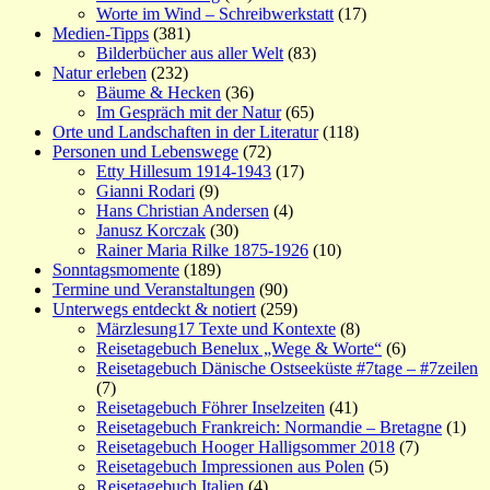
Worte im Wind – Schreibwerkstatt
(17)
Medien-Tipps
(381)
Bilderbücher aus aller Welt
(83)
Natur erleben
(232)
Bäume & Hecken
(36)
Im Gespräch mit der Natur
(65)
Orte und Landschaften in der Literatur
(118)
Personen und Lebenswege
(72)
Etty Hillesum 1914-1943
(17)
Gianni Rodari
(9)
Hans Christian Andersen
(4)
Janusz Korczak
(30)
Rainer Maria Rilke 1875-1926
(10)
Sonntagsmomente
(189)
Termine und Veranstaltungen
(90)
Unterwegs entdeckt & notiert
(259)
Märzlesung17 Texte und Kontexte
(8)
Reisetagebuch Benelux „Wege & Worte“
(6)
Reisetagebuch Dänische Ostseeküste #7tage – #7zeilen
(7)
Reisetagebuch Föhrer Inselzeiten
(41)
Reisetagebuch Frankreich: Normandie – Bretagne
(1)
Reisetagebuch Hooger Halligsommer 2018
(7)
Reisetagebuch Impressionen aus Polen
(5)
Reisetagebuch Italien
(4)