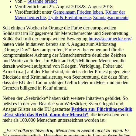
Von –
Susanne.brandt
Veröffentlicht am
25. August 2018
28. August 2018
Veröffentlicht unter
Gemeinsam Frieden leben
,
Kultur der
Menschenrechte
,
Lyrik & Freiluftpoesie
,
Sonntagsmomente
Seit einigen Wochen ist Orange die Farbe der europaweiten
Solidarität im Engagement für Menschenrechte und Seenotrettung.
Solidarisch mit der europaweiten Bewegung
https://seebruecke.org/
hatten viele Initiativen bereits am 4. August zum Aktionstag
„Orange Day“ dazu aufgerufen, Farbe zu bekennen und für die
kompromisslose Achtung der Menschenrechte deutliche Zeichen
und Worte zu finden. Im Blick auf 68,5 Millionen Menschen die
derzeit weltweit aufgrund von Kriegen, Verfolgung, Folter und
Armut (u.a.) auf der Flucht sind, richtet sich der Protest gegen eine
Blockade und Kriminalisierung von Seenotrettung, die dazu führt,
dass die EU den Tod unzähliger Geflüchteter im Meer und an den
Grenzen billigend in Kauf nimmt.
Neben der „Seebrücke“ haben sich weitere Initativen gebildet. So
heißt es in der von Beatrice von Weizsäcker, Sven Giegold und
Ansgar Gilster an die EU gestartete
Petition zur Flüchtlingspolitik
„Erst stirbt das Recht, dann der Mensch“
, die inzwischen von
mehr als 100.000 Menschen unterzeichnet worden ist:
„Es ist völkerrechtswidrig, Menschen in Seenot nicht zu retten. Es
ist unverantwortlich, Menschen monatelang in Lagern festzuhalten,