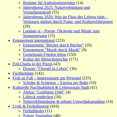
Beiträge für Anthologieprojekte
(14)
Jahresthema 2025: Naturverbindung und
Vorstellungskraft
(55)
Jahresthema 2026: Was im Fluss des Lebens trägt –
Vertrauen stärken durch Natur- und Kulturerfahrungen
(29)
Laudato si – Poesie, Ökologie und Musik zum
Sonnengesang
(15)
Engagement international
(223)
Engagement "Bücher durch Bücher"
(16)
Engagement "Musik durch Musik"
(9)
Gemeinsam Frieden leben
(150)
Kultur der Menschenrechte
(171)
Erd-Charta in der Praxis
(43)
Dossier "Überall ist Leben"
(36)
Fachbeiträge
(142)
Froh zu Fuß – Impressionen am Wegrand
(225)
Schritte & Schienen – Europa per Bahn
(19)
Kulturelle Nachhaltigkeit & Lebensraum Stadt
(41)
Aktion "Gepflanzt 1946"
(4)
Lübeck entdecken
(34)
Naturerlebnisräume & urbane Umweltakupunktur
(14)
Lyrik & Freiluftpoesie
(416)
Freiluftlieder
(11)
Nature Journaling
(48)