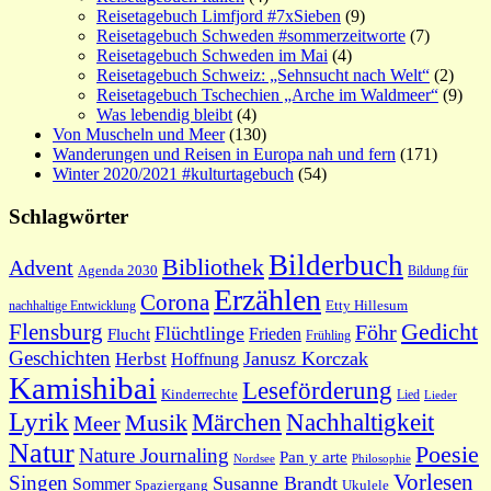
Reisetagebuch Limfjord #7xSieben
(9)
Reisetagebuch Schweden #sommerzeitworte
(7)
Reisetagebuch Schweden im Mai
(4)
Reisetagebuch Schweiz: „Sehnsucht nach Welt“
(2)
Reisetagebuch Tschechien „Arche im Waldmeer“
(9)
Was lebendig bleibt
(4)
Von Muscheln und Meer
(130)
Wanderungen und Reisen in Europa nah und fern
(171)
Winter 2020/2021 #kulturtagebuch
(54)
Schlagwörter
Bilderbuch
Bibliothek
Advent
Agenda 2030
Bildung für
Erzählen
Corona
nachhaltige Entwicklung
Etty Hillesum
Gedicht
Flensburg
Föhr
Flüchtlinge
Frieden
Flucht
Frühling
Geschichten
Janusz Korczak
Herbst
Hoffnung
Kamishibai
Leseförderung
Kinderrechte
Lied
Lieder
Lyrik
Nachhaltigkeit
Märchen
Musik
Meer
Natur
Poesie
Nature Journaling
Pan y arte
Philosophie
Nordsee
Vorlesen
Singen
Susanne Brandt
Sommer
Spaziergang
Ukulele