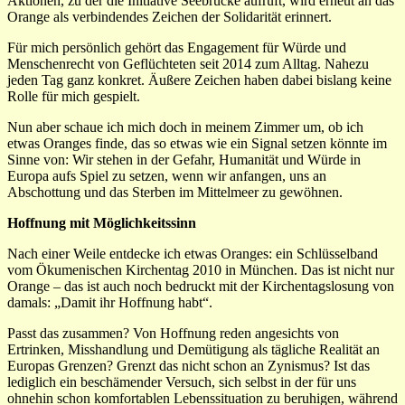
Aktionen, zu der die Initiative Seebrücke aufruft, wird erneut an das
Orange als verbindendes Zeichen der Solidarität erinnert.
Für mich persönlich gehört das Engagement für Würde und
Menschenrecht von Geflüchteten seit 2014 zum Alltag. Nahezu
jeden Tag ganz konkret. Äußere Zeichen haben dabei bislang keine
Rolle für mich gespielt.
Nun aber schaue ich mich doch in meinem Zimmer um, ob ich
etwas Oranges finde, das so etwas wie ein Signal setzen könnte im
Sinne von: Wir stehen in der Gefahr, Humanität und Würde in
Europa aufs Spiel zu setzen, wenn wir anfangen, uns an
Abschottung und das Sterben im Mittelmeer zu gewöhnen.
Hoffnung mit Möglichkeitssinn
Nach einer Weile entdecke ich etwas Oranges: ein Schlüsselband
vom Ökumenischen Kirchentag 2010 in München. Das ist nicht nur
Orange – das ist auch noch bedruckt mit der Kirchentagslosung von
damals: „Damit ihr Hoffnung habt“.
Passt das zusammen? Von Hoffnung reden angesichts von
Ertrinken, Misshandlung und Demütigung als tägliche Realität an
Europas Grenzen? Grenzt das nicht schon an Zynismus? Ist das
lediglich ein beschämender Versuch, sich selbst in der für uns
ohnehin schon komfortablen Lebenssituation zu beruhigen, während