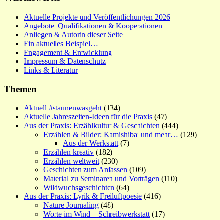
Aktuelle Projekte und Veröffentlichungen 2026
Angebote, Qualifikationen & Kooperationen
Anliegen & Autorin dieser Seite
Ein aktuelles Beispiel…
Engagement & Entwicklung
Impressum & Datenschutz
Links & Literatur
Themen
Aktuell #staunenwasgeht
(134)
Aktuelle Jahreszeiten-Ideen für die Praxis
(47)
Aus der Praxis: Erzählkultur & Geschichten
(444)
Erzählen & Bilder: Kamishibai und mehr…
(129)
Aus der Werkstatt
(7)
Erzählen kreativ
(182)
Erzählen weltweit
(230)
Geschichten zum Anfassen
(109)
Material zu Seminaren und Vorträgen
(110)
Wildwuchsgeschichten
(64)
Aus der Praxis: Lyrik & Freiluftpoesie
(416)
Nature Journaling
(48)
Worte im Wind – Schreibwerkstatt
(17)