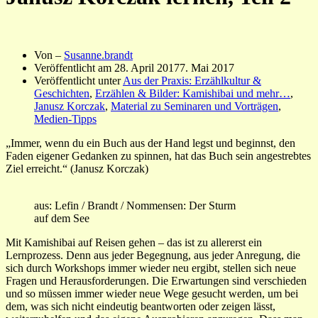
Von –
Susanne.brandt
Veröffentlicht am
28. April 2017
7. Mai 2017
Veröffentlicht unter
Aus der Praxis: Erzählkultur &
Geschichten
,
Erzählen & Bilder: Kamishibai und mehr…
,
Janusz Korczak
,
Material zu Seminaren und Vorträgen
,
Medien-Tipps
„Immer, wenn du ein Buch aus der Hand legst und beginnst, den
Faden eigener Gedanken zu spinnen, hat das Buch sein angestrebtes
Ziel erreicht.“ (Janusz Korczak)
aus: Lefin / Brandt / Nommensen: Der Sturm
auf dem See
Mit Kamishibai auf Reisen gehen – das ist zu allererst ein
Lernprozess. Denn aus jeder Begegnung, aus jeder Anregung, die
sich durch Workshops immer wieder neu ergibt, stellen sich neue
Fragen und Herausforderungen. Die Erwartungen sind verschieden
und so müssen immer wieder neue Wege gesucht werden, um bei
dem, was sich nicht eindeutig beantworten oder zeigen lässt,