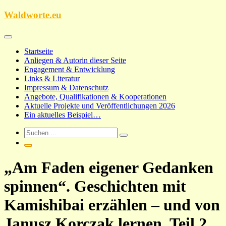
Zum
Waldworte.eu
Inhalt
springen
Startseite
Anliegen & Autorin dieser Seite
Engagement & Entwicklung
Links & Literatur
Impressum & Datenschutz
Angebote, Qualifikationen & Kooperationen
Aktuelle Projekte und Veröffentlichungen 2026
Ein aktuelles Beispiel…
„Am Faden eigener Gedanken
spinnen“. Geschichten mit
Kamishibai erzählen – und von
Janusz Korczak lernen, Teil 2