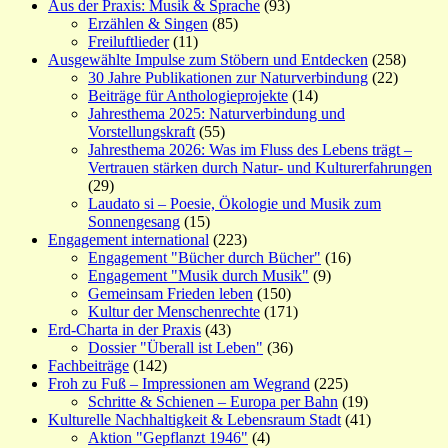
Aus der Praxis: Musik & Sprache
(93)
Erzählen & Singen
(85)
Freiluftlieder
(11)
Ausgewählte Impulse zum Stöbern und Entdecken
(258)
30 Jahre Publikationen zur Naturverbindung
(22)
Beiträge für Anthologieprojekte
(14)
Jahresthema 2025: Naturverbindung und
Vorstellungskraft
(55)
Jahresthema 2026: Was im Fluss des Lebens trägt –
Vertrauen stärken durch Natur- und Kulturerfahrungen
(29)
Laudato si – Poesie, Ökologie und Musik zum
Sonnengesang
(15)
Engagement international
(223)
Engagement "Bücher durch Bücher"
(16)
Engagement "Musik durch Musik"
(9)
Gemeinsam Frieden leben
(150)
Kultur der Menschenrechte
(171)
Erd-Charta in der Praxis
(43)
Dossier "Überall ist Leben"
(36)
Fachbeiträge
(142)
Froh zu Fuß – Impressionen am Wegrand
(225)
Schritte & Schienen – Europa per Bahn
(19)
Kulturelle Nachhaltigkeit & Lebensraum Stadt
(41)
Aktion "Gepflanzt 1946"
(4)