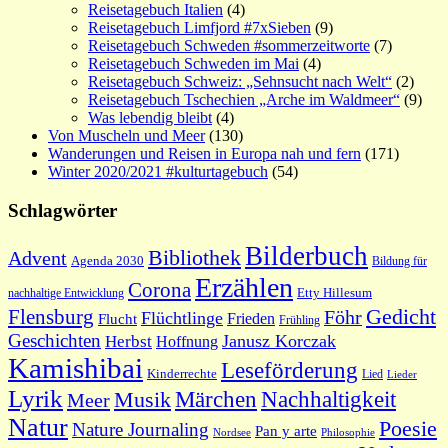
Reisetagebuch Italien
(4)
Reisetagebuch Limfjord #7xSieben
(9)
Reisetagebuch Schweden #sommerzeitworte
(7)
Reisetagebuch Schweden im Mai
(4)
Reisetagebuch Schweiz: „Sehnsucht nach Welt“
(2)
Reisetagebuch Tschechien „Arche im Waldmeer“
(9)
Was lebendig bleibt
(4)
Von Muscheln und Meer
(130)
Wanderungen und Reisen in Europa nah und fern
(171)
Winter 2020/2021 #kulturtagebuch
(54)
Schlagwörter
Bilderbuch
Bibliothek
Advent
Agenda 2030
Bildung für
Erzählen
Corona
nachhaltige Entwicklung
Etty Hillesum
Gedicht
Flensburg
Föhr
Flüchtlinge
Frieden
Flucht
Frühling
Geschichten
Janusz Korczak
Herbst
Hoffnung
Kamishibai
Leseförderung
Kinderrechte
Lied
Lieder
Lyrik
Nachhaltigkeit
Märchen
Musik
Meer
Natur
Poesie
Nature Journaling
Pan y arte
Philosophie
Nordsee