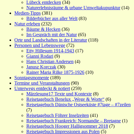
Lübeck entdecken
(34)
Naturerlebnisräume & urbane Umweltakupunktur
(14)
Medien-Tipps
(381)
Bilderbücher aus aller Welt
(83)
Natur erleben
(232)
Bäume & Hecken
(36)
Im Gespräch mit der Natur
(65)
Orte und Landschaften in der Literatur
(118)
Personen und Lebenswege
(72)
Etty Hillesum 1914-1943
(17)
Gianni Rodari
(9)
Hans Christian Andersen
(4)
Janusz Korczak
(30)
Rainer Maria Rilke 1875-1926
(10)
Sonntagsmomente
(189)
Termine und Veranstaltungen
(90)
Unterwegs entdeckt & notiert
(259)
Märzlesung17 Texte und Kontexte
(8)
Reisetagebuch Benelux „Wege & Worte“
(6)
Reisetagebuch Dänische Ostseeküste #7tage – #7zeilen
(7)
Reisetagebuch Föhrer Inselzeiten
(41)
Reisetagebuch Frankreich: Normandie – Bretagne
(1)
Reisetagebuch Hooger Halligsommer 2018
(7)
Reisetagebuch Impressionen aus Polen
(5)