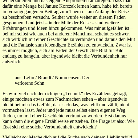
weiterzuhelfen und das eigene Ausprobieren anzuregen. Dass man
dafür eine Menge bei Janusz Korczak lernen kann, habe ich bereits
im vorangegangenen Beitrag zum Thema – am Anfang der Reise –
zu beschreiben versucht. Seither wurde weiter an diesem Faden
gesponnen. Und jetzt – in der Mitte der Reise – sind weitere
Erfahrungen und Ideen hinzu gekommen. Was mir aufgefallen ist –
bei mir selbst wie auch bei anderen: Manchmal scheint es schwer,
sich wirklich mit einer Geschichte zu verbinden und daraus den Mut
und die Fantasie zum lebendigen Erzählen zu entwickeln. Zwar ist
es immer möglich, sich am Faden der Geschichte Bild für Bild
entlang zu hangeln, aber irgendwie bleibt die Verbundenheit nur
äußerlich.
aus: Lefin / Brandt / Nommensen: Der
verlorene Sohn
Es wird viel nach der richtigen „Technik“ des Erzählens gefragt,
einige möchten etwas zum Nachmachen sehen – aber irgendwie
bleibt bei mir das Gefühl, dass sich das, was fehlt und zählt, nicht
vormachen lässt. Jeder und jede muss selbst einen eigenen Weg
finden, um mit einer Geschichte vertraut zu werden. Erst daraus
kann dann die eigene Erzählweise entstehen. Die Frage ist also: Wie
lässt sich eine solche Verbundenheit entwickeln?
Vielleicht so: Mache dich auf die Suche nach deinem Lieblingsbild