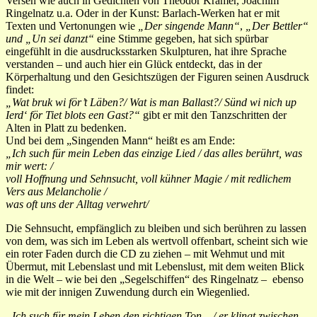
Versen wie auch in Gedichten von Theodor Kramer, Joachim
Ringelnatz u.a. Oder in der Kunst: Barlach-Werken hat er mit
Texten und Vertonungen wie
„Der singende Mann“
,
„Der Bettler“
und „Un sei danzt“
eine Stimme gegeben, hat sich spürbar
eingefühlt in die ausdrucksstarken Skulpturen, hat ihre Sprache
verstanden – und auch hier ein Glück entdeckt, das in der
Körperhaltung und den Gesichtszügen der Figuren seinen Ausdruck
findet:
„Wat bruk wi för’t Läben?/ Wat is man Ballast?/ Sünd wi nich up
Ierd‘ för Tiet blots een Gast?“
gibt er mit den Tanzschritten der
Alten in Platt zu bedenken.
Und bei dem „Singenden Mann“ heißt es am Ende:
„Ich such für mein Leben das einzige Lied / das alles berührt, was
mir wert: /
voll Hoffnung und Sehnsucht, voll kühner Magie / mit redlichem
Vers aus Melancholie /
was oft uns der Alltag verwehrt/
Die Sehnsucht, empfänglich zu bleiben und sich berühren zu lassen
von dem, was sich im Leben als wertvoll offenbart, scheint sich wie
ein roter Faden durch die CD zu ziehen – mit Wehmut und mit
Übermut, mit Lebenslast und mit Lebenslust, mit dem weiten Blick
in die Welt – wie bei den „Segelschiffen“ des Ringelnatz – ebenso
wie mit der innigen Zuwendung durch ein Wiegenlied.
„Ich such für mein Leben den richtigen Ton – / er klingt zwischen