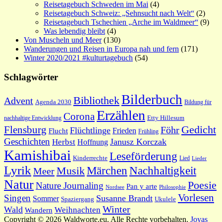
Reisetagebuch Schweden im Mai
(4)
Reisetagebuch Schweiz: „Sehnsucht nach Welt“
(2)
Reisetagebuch Tschechien „Arche im Waldmeer“
(9)
Was lebendig bleibt
(4)
Von Muscheln und Meer
(130)
Wanderungen und Reisen in Europa nah und fern
(171)
Winter 2020/2021 #kulturtagebuch
(54)
Schlagwörter
Bilderbuch
Bibliothek
Advent
Agenda 2030
Bildung für
Erzählen
Corona
nachhaltige Entwicklung
Etty Hillesum
Gedicht
Flensburg
Föhr
Flüchtlinge
Frieden
Flucht
Frühling
Geschichten
Janusz Korczak
Herbst
Hoffnung
Kamishibai
Leseförderung
Kinderrechte
Lied
Lieder
Lyrik
Nachhaltigkeit
Märchen
Musik
Meer
Natur
Poesie
Nature Journaling
Pan y arte
Philosophie
Nordsee
Vorlesen
Singen
Susanne Brandt
Sommer
Spaziergang
Ukulele
Winter
Wald
Weihnachten
Wandern
Copyright © 2026 Waldworte.eu. Alle Rechte vorbehalten.
Joyas