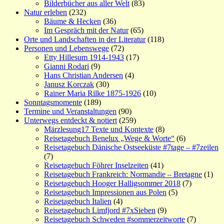
Bilderbücher aus aller Welt
(83)
Natur erleben
(232)
Bäume & Hecken
(36)
Im Gespräch mit der Natur
(65)
Orte und Landschaften in der Literatur
(118)
Personen und Lebenswege
(72)
Etty Hillesum 1914-1943
(17)
Gianni Rodari
(9)
Hans Christian Andersen
(4)
Janusz Korczak
(30)
Rainer Maria Rilke 1875-1926
(10)
Sonntagsmomente
(189)
Termine und Veranstaltungen
(90)
Unterwegs entdeckt & notiert
(259)
Märzlesung17 Texte und Kontexte
(8)
Reisetagebuch Benelux „Wege & Worte“
(6)
Reisetagebuch Dänische Ostseeküste #7tage – #7zeilen
(7)
Reisetagebuch Föhrer Inselzeiten
(41)
Reisetagebuch Frankreich: Normandie – Bretagne
(1)
Reisetagebuch Hooger Halligsommer 2018
(7)
Reisetagebuch Impressionen aus Polen
(5)
Reisetagebuch Italien
(4)
Reisetagebuch Limfjord #7xSieben
(9)
Reisetagebuch Schweden #sommerzeitworte
(7)