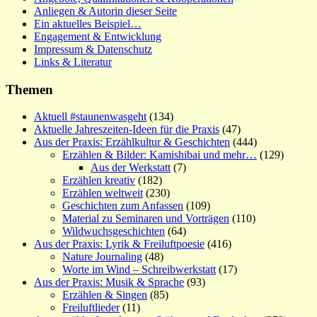
Anliegen & Autorin dieser Seite
Ein aktuelles Beispiel…
Engagement & Entwicklung
Impressum & Datenschutz
Links & Literatur
Themen
Aktuell #staunenwasgeht
(134)
Aktuelle Jahreszeiten-Ideen für die Praxis
(47)
Aus der Praxis: Erzählkultur & Geschichten
(444)
Erzählen & Bilder: Kamishibai und mehr…
(129)
Aus der Werkstatt
(7)
Erzählen kreativ
(182)
Erzählen weltweit
(230)
Geschichten zum Anfassen
(109)
Material zu Seminaren und Vorträgen
(110)
Wildwuchsgeschichten
(64)
Aus der Praxis: Lyrik & Freiluftpoesie
(416)
Nature Journaling
(48)
Worte im Wind – Schreibwerkstatt
(17)
Aus der Praxis: Musik & Sprache
(93)
Erzählen & Singen
(85)
Freiluftlieder
(11)