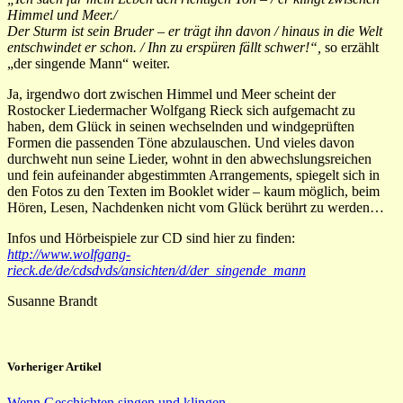
Himmel und Meer./
Der Sturm ist sein Bruder – er trägt ihn davon / hinaus in die Welt
entschwindet er schon. /
Ihn zu erspüren fällt schwer!“,
so erzählt
„der singende Mann“ weiter.
Ja, irgendwo dort zwischen Himmel und Meer scheint der
Rostocker Liedermacher Wolfgang Rieck sich aufgemacht zu
haben, dem Glück in seinen wechselnden und windgeprüften
Formen die passenden Töne abzulauschen. Und vieles davon
durchweht nun seine Lieder, wohnt in den abwechslungsreichen
und fein aufeinander abgestimmten Arrangements, spiegelt sich in
den Fotos zu den Texten im Booklet wider – kaum möglich, beim
Hören, Lesen, Nachdenken nicht vom Glück berührt zu werden…
Infos und Hörbeispiele zur CD sind hier zu finden:
http://www.wolfgang-
rieck.de/de/cdsdvds/ansichten/d/der_singende_mann
Susanne Brandt
Vorheriger Artikel
Wenn Geschichten singen und klingen….