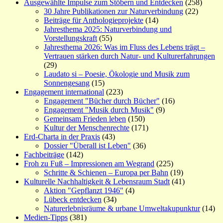
Ausgewählte Impulse zum Stöbern und Entdecken
(258)
30 Jahre Publikationen zur Naturverbindung
(22)
Beiträge für Anthologieprojekte
(14)
Jahresthema 2025: Naturverbindung und
Vorstellungskraft
(55)
Jahresthema 2026: Was im Fluss des Lebens trägt –
Vertrauen stärken durch Natur- und Kulturerfahrungen
(29)
Laudato si – Poesie, Ökologie und Musik zum
Sonnengesang
(15)
Engagement international
(223)
Engagement "Bücher durch Bücher"
(16)
Engagement "Musik durch Musik"
(9)
Gemeinsam Frieden leben
(150)
Kultur der Menschenrechte
(171)
Erd-Charta in der Praxis
(43)
Dossier "Überall ist Leben"
(36)
Fachbeiträge
(142)
Froh zu Fuß – Impressionen am Wegrand
(225)
Schritte & Schienen – Europa per Bahn
(19)
Kulturelle Nachhaltigkeit & Lebensraum Stadt
(41)
Aktion "Gepflanzt 1946"
(4)
Lübeck entdecken
(34)
Naturerlebnisräume & urbane Umweltakupunktur
(14)
Medien-Tipps
(381)