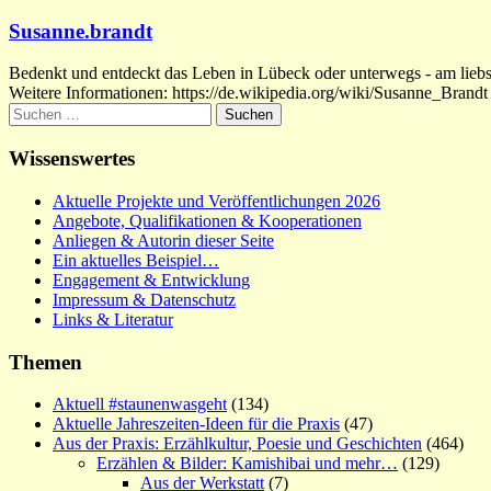
Susanne.brandt
Bedenkt und entdeckt das Leben in Lübeck oder unterwegs - am liebste
Weitere Informationen: https://de.wikipedia.org/wiki/Susanne_Brandt
Suchen
nach:
Wissenswertes
Aktuelle Projekte und Veröffentlichungen 2026
Angebote, Qualifikationen & Kooperationen
Anliegen & Autorin dieser Seite
Ein aktuelles Beispiel…
Engagement & Entwicklung
Impressum & Datenschutz
Links & Literatur
Themen
Aktuell #staunenwasgeht
(134)
Aktuelle Jahreszeiten-Ideen für die Praxis
(47)
Aus der Praxis: Erzählkultur, Poesie und Geschichten
(464)
Erzählen & Bilder: Kamishibai und mehr…
(129)
Aus der Werkstatt
(7)