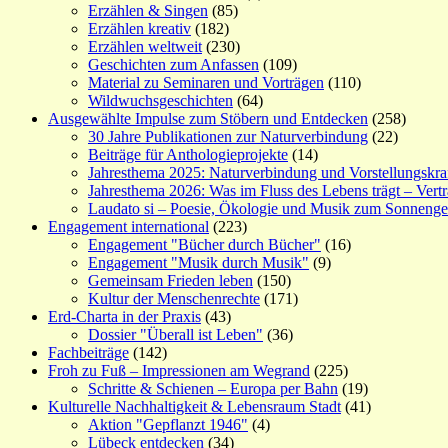
Erzählen & Singen
(85)
Erzählen kreativ
(182)
Erzählen weltweit
(230)
Geschichten zum Anfassen
(109)
Material zu Seminaren und Vorträgen
(110)
Wildwuchsgeschichten
(64)
Ausgewählte Impulse zum Stöbern und Entdecken
(258)
30 Jahre Publikationen zur Naturverbindung
(22)
Beiträge für Anthologieprojekte
(14)
Jahresthema 2025: Naturverbindung und Vorstellungskra
Jahresthema 2026: Was im Fluss des Lebens trägt – Vert
Laudato si – Poesie, Ökologie und Musik zum Sonneng
Engagement international
(223)
Engagement "Bücher durch Bücher"
(16)
Engagement "Musik durch Musik"
(9)
Gemeinsam Frieden leben
(150)
Kultur der Menschenrechte
(171)
Erd-Charta in der Praxis
(43)
Dossier "Überall ist Leben"
(36)
Fachbeiträge
(142)
Froh zu Fuß – Impressionen am Wegrand
(225)
Schritte & Schienen – Europa per Bahn
(19)
Kulturelle Nachhaltigkeit & Lebensraum Stadt
(41)
Aktion "Gepflanzt 1946"
(4)
Lübeck entdecken
(34)