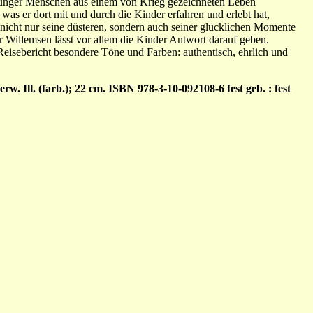
junger Menschen aus einem von Krieg gezeichneten Leben
 was er dort mit und durch die Kinder erfahren und erlebt hat,
nicht nur seine düsteren, sondern auch seiner glücklichen Momente
 Willemsen lässt vor allem die Kinder Antwort darauf geben.
 Reisebericht besondere Töne und Farben: authentisch, ehrlich und
. Ill. (farb.); 22 cm. ISBN 978-3-10-092108-6 fest geb. : fest