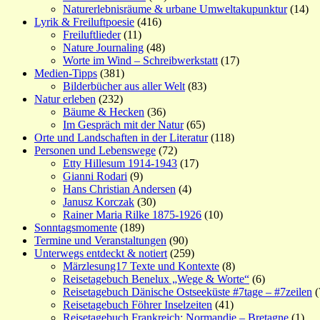
Naturerlebnisräume & urbane Umweltakupunktur
(14)
Lyrik & Freiluftpoesie
(416)
Freiluftlieder
(11)
Nature Journaling
(48)
Worte im Wind – Schreibwerkstatt
(17)
Medien-Tipps
(381)
Bilderbücher aus aller Welt
(83)
Natur erleben
(232)
Bäume & Hecken
(36)
Im Gespräch mit der Natur
(65)
Orte und Landschaften in der Literatur
(118)
Personen und Lebenswege
(72)
Etty Hillesum 1914-1943
(17)
Gianni Rodari
(9)
Hans Christian Andersen
(4)
Janusz Korczak
(30)
Rainer Maria Rilke 1875-1926
(10)
Sonntagsmomente
(189)
Termine und Veranstaltungen
(90)
Unterwegs entdeckt & notiert
(259)
Märzlesung17 Texte und Kontexte
(8)
Reisetagebuch Benelux „Wege & Worte“
(6)
Reisetagebuch Dänische Ostseeküste #7tage – #7zeilen
(
Reisetagebuch Föhrer Inselzeiten
(41)
Reisetagebuch Frankreich: Normandie – Bretagne
(1)