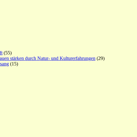
ft
(55)
rauen stärken durch Natur- und Kulturerfahrungen
(29)
esang
(15)