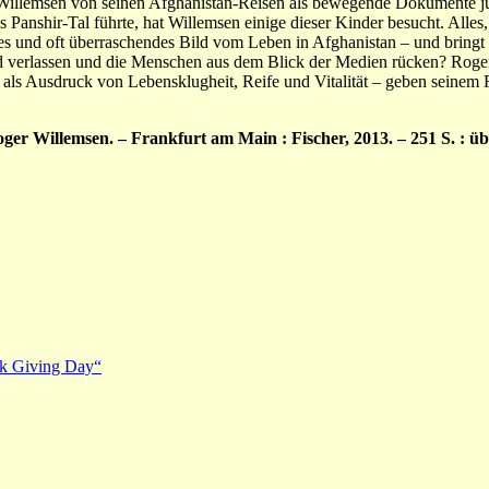
 Willemsen von seinen Afghanistan-Reisen als bewegende Dokumente 
 Panshir-Tal führte, hat Willemsen einige dieser Kinder besucht. Alles,
s und oft überraschendes Bild vom Leben in Afghanistan – und bringt 
nd verlassen und die Menschen aus dem Blick der Medien rücken? Roger
et als Ausdruck von Lebensklugheit, Reife und Vitalität – geben seinem
er Willemsen. – Frankfurt am Main : Fischer, 2013. – 251 S. : überw
ok Giving Day“