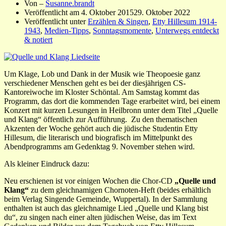
Von –
Susanne.brandt
Veröffentlicht am
4. Oktober 2015
29. Oktober 2022
Veröffentlicht unter
Erzählen & Singen
,
Etty Hillesum 1914-
1943
,
Medien-Tipps
,
Sonntagsmomente
,
Unterwegs entdeckt
& notiert
Um Klage, Lob und Dank in der Musik wie Theopoesie ganz
verschiedener Menschen geht es bei der diesjährigen CS-
Kantoreiwoche im Kloster Schöntal. Am Samstag kommt das
Programm, das dort die kommenden Tage erarbeitet wird, bei einem
Konzert mit kurzen Lesungen in Heilbronn unter dem Titel „Quelle
und Klang“ öffentlich zur Aufführung. Zu den thematischen
Akzenten der Woche gehört auch die jüdische Studentin Etty
Hillesum, die literarisch und biografisch im Mittelpunkt des
Abendprogramms am Gedenktag 9. November stehen wird.
Als kleiner Eindruck dazu:
Neu erschienen ist vor einigen Wochen die Chor-CD
„Quelle und
Klang“
zu dem gleichnamigen Chornoten-Heft (beides erhältlich
beim Verlag Singende Gemeinde, Wuppertal). In der Sammlung
enthalten ist auch das gleichnamige Lied „Quelle und Klang bist
du“, zu singen nach einer alten jüdischen Weise, das im Text