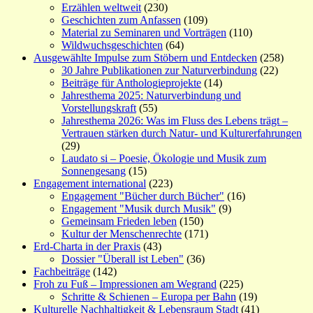
Erzählen weltweit
(230)
Geschichten zum Anfassen
(109)
Material zu Seminaren und Vorträgen
(110)
Wildwuchsgeschichten
(64)
Ausgewählte Impulse zum Stöbern und Entdecken
(258)
30 Jahre Publikationen zur Naturverbindung
(22)
Beiträge für Anthologieprojekte
(14)
Jahresthema 2025: Naturverbindung und
Vorstellungskraft
(55)
Jahresthema 2026: Was im Fluss des Lebens trägt –
Vertrauen stärken durch Natur- und Kulturerfahrungen
(29)
Laudato si – Poesie, Ökologie und Musik zum
Sonnengesang
(15)
Engagement international
(223)
Engagement "Bücher durch Bücher"
(16)
Engagement "Musik durch Musik"
(9)
Gemeinsam Frieden leben
(150)
Kultur der Menschenrechte
(171)
Erd-Charta in der Praxis
(43)
Dossier "Überall ist Leben"
(36)
Fachbeiträge
(142)
Froh zu Fuß – Impressionen am Wegrand
(225)
Schritte & Schienen – Europa per Bahn
(19)
Kulturelle Nachhaltigkeit & Lebensraum Stadt
(41)