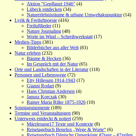
Aktion "Gepflanzt 1946"
(4)
Lübeck entdecken
(34)
Naturerlebnisräume & urbane Umweltakupunktur
(14)
Lyrik & Freiluftpoesie
(416)
Freiluftlieder
(11)
Nature Journaling
(48)
Worte im Wind – Schreibwerkstatt
(17)
Medien-Tipps
(381)
Bilderbücher aus aller Welt
(83)
Natur erleben
(232)
Bäume & Hecken
(36)
Im Gespräch mit der Natur
(65)
Orte und Landschaften in der Literatur
(118)
Personen und Lebenswege
(72)
Etty Hillesum 1914-1943
(17)
Gianni Rodari
(9)
Hans Christian Andersen
(4)
Janusz Korczak
(30)
Rainer Maria Rilke 1875-1926
(10)
Sonntagsmomente
(189)
Termine und Veranstaltungen
(90)
Unterwegs entdeckt & notiert
(259)
Märzlesung17 Texte und Kontexte
(8)
Reisetagebuch Benelux „Wege & Worte“
(6)
Reisetagebuch Dänische Ostseeküste #7tage – #7zeilen