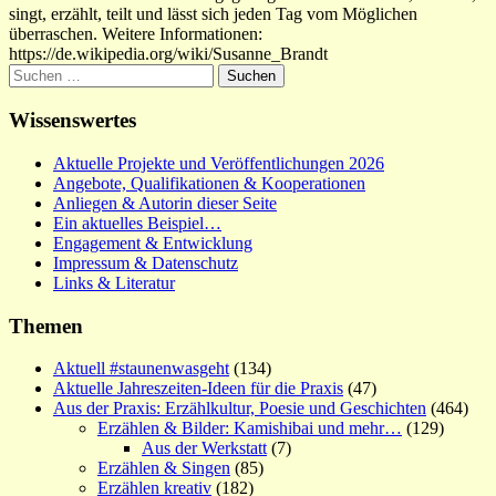
singt, erzählt, teilt und lässt sich jeden Tag vom Möglichen
überraschen. Weitere Informationen:
https://de.wikipedia.org/wiki/Susanne_Brandt
Suchen
nach:
Wissenswertes
Aktuelle Projekte und Veröffentlichungen 2026
Angebote, Qualifikationen & Kooperationen
Anliegen & Autorin dieser Seite
Ein aktuelles Beispiel…
Engagement & Entwicklung
Impressum & Datenschutz
Links & Literatur
Themen
Aktuell #staunenwasgeht
(134)
Aktuelle Jahreszeiten-Ideen für die Praxis
(47)
Aus der Praxis: Erzählkultur, Poesie und Geschichten
(464)
Erzählen & Bilder: Kamishibai und mehr…
(129)
Aus der Werkstatt
(7)
Erzählen & Singen
(85)
Erzählen kreativ
(182)