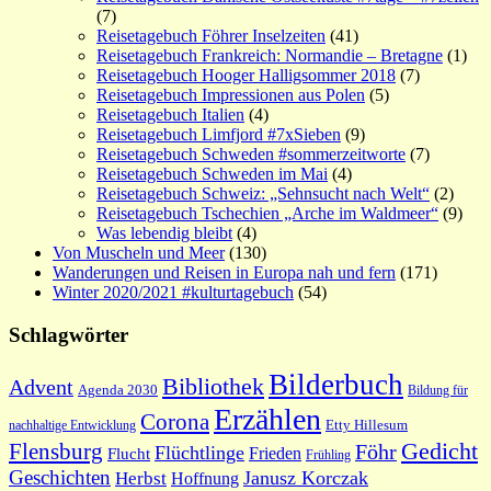
(7)
Reisetagebuch Föhrer Inselzeiten
(41)
Reisetagebuch Frankreich: Normandie – Bretagne
(1)
Reisetagebuch Hooger Halligsommer 2018
(7)
Reisetagebuch Impressionen aus Polen
(5)
Reisetagebuch Italien
(4)
Reisetagebuch Limfjord #7xSieben
(9)
Reisetagebuch Schweden #sommerzeitworte
(7)
Reisetagebuch Schweden im Mai
(4)
Reisetagebuch Schweiz: „Sehnsucht nach Welt“
(2)
Reisetagebuch Tschechien „Arche im Waldmeer“
(9)
Was lebendig bleibt
(4)
Von Muscheln und Meer
(130)
Wanderungen und Reisen in Europa nah und fern
(171)
Winter 2020/2021 #kulturtagebuch
(54)
Schlagwörter
Bilderbuch
Bibliothek
Advent
Agenda 2030
Bildung für
Erzählen
Corona
nachhaltige Entwicklung
Etty Hillesum
Gedicht
Flensburg
Föhr
Flüchtlinge
Frieden
Flucht
Frühling
Geschichten
Janusz Korczak
Herbst
Hoffnung