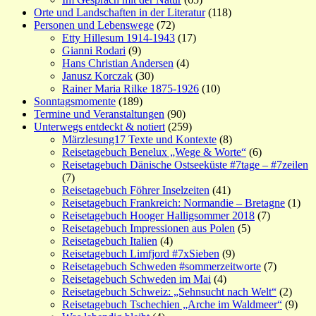
Orte und Landschaften in der Literatur
(118)
Personen und Lebenswege
(72)
Etty Hillesum 1914-1943
(17)
Gianni Rodari
(9)
Hans Christian Andersen
(4)
Janusz Korczak
(30)
Rainer Maria Rilke 1875-1926
(10)
Sonntagsmomente
(189)
Termine und Veranstaltungen
(90)
Unterwegs entdeckt & notiert
(259)
Märzlesung17 Texte und Kontexte
(8)
Reisetagebuch Benelux „Wege & Worte“
(6)
Reisetagebuch Dänische Ostseeküste #7tage – #7zeilen
(7)
Reisetagebuch Föhrer Inselzeiten
(41)
Reisetagebuch Frankreich: Normandie – Bretagne
(1)
Reisetagebuch Hooger Halligsommer 2018
(7)
Reisetagebuch Impressionen aus Polen
(5)
Reisetagebuch Italien
(4)
Reisetagebuch Limfjord #7xSieben
(9)
Reisetagebuch Schweden #sommerzeitworte
(7)
Reisetagebuch Schweden im Mai
(4)
Reisetagebuch Schweiz: „Sehnsucht nach Welt“
(2)
Reisetagebuch Tschechien „Arche im Waldmeer“
(9)