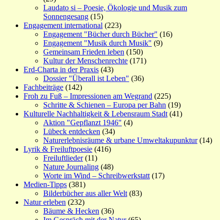
Laudato si – Poesie, Ökologie und Musik zum
Sonnengesang
(15)
Engagement international
(223)
Engagement "Bücher durch Bücher"
(16)
Engagement "Musik durch Musik"
(9)
Gemeinsam Frieden leben
(150)
Kultur der Menschenrechte
(171)
Erd-Charta in der Praxis
(43)
Dossier "Überall ist Leben"
(36)
Fachbeiträge
(142)
Froh zu Fuß – Impressionen am Wegrand
(225)
Schritte & Schienen – Europa per Bahn
(19)
Kulturelle Nachhaltigkeit & Lebensraum Stadt
(41)
Aktion "Gepflanzt 1946"
(4)
Lübeck entdecken
(34)
Naturerlebnisräume & urbane Umweltakupunktur
(14)
Lyrik & Freiluftpoesie
(416)
Freiluftlieder
(11)
Nature Journaling
(48)
Worte im Wind – Schreibwerkstatt
(17)
Medien-Tipps
(381)
Bilderbücher aus aller Welt
(83)
Natur erleben
(232)
Bäume & Hecken
(36)
Im Gespräch mit der Natur
(65)