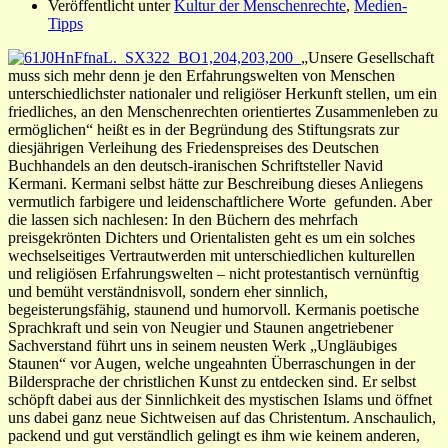
Veröffentlicht unter
Kultur der Menschenrechte
,
Medien-
Tipps
„Unsere Gesellschaft
muss sich mehr denn je den Erfahrungswelten von Menschen
unterschiedlichster nationaler und religiöser Herkunft stellen, um ein
friedliches, an den Menschenrechten orientiertes Zusammenleben zu
ermöglichen“ heißt es in der Begründung des Stiftungsrats zur
diesjährigen Verleihung des Friedenspreises des Deutschen
Buchhandels an den deutsch-iranischen Schriftsteller Navid
Kermani. Kermani selbst hätte zur Beschreibung dieses Anliegens
vermutlich farbigere und leidenschaftlichere Worte gefunden. Aber
die lassen sich nachlesen: In den Büchern des mehrfach
preisgekrönten Dichters und Orientalisten geht es um ein solches
wechselseitiges Vertrautwerden mit unterschiedlichen kulturellen
und religiösen Erfahrungswelten – nicht protestantisch vernünftig
und bemüht verständnisvoll, sondern eher sinnlich,
begeisterungsfähig, staunend und humorvoll. Kermanis poetische
Sprachkraft und sein von Neugier und Staunen angetriebener
Sachverstand führt uns in seinem neusten Werk „Ungläubiges
Staunen“ vor Augen, welche ungeahnten Überraschungen in der
Bildersprache der christlichen Kunst zu entdecken sind.
Er selbst
schöpft dabei aus der Sinnlichkeit des mystischen Islams und öffnet
uns dabei ganz neue Sichtweisen auf das Christentum. Anschaulich,
packend und gut verständlich gelingt es ihm wie keinem anderen,