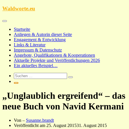
Zum
Waldworte.eu
Inhalt
springen
Startseite
Anliegen & Autorin dieser Seite
Engagement & Entwicklung
Links & Literatur
Impressum & Datenschutz
Angebote, Qualifikationen & Kooperationen
Aktuelle Projekte und Veröffentlichungen 2026
Ein aktuelles Beispiel…
„Unglaublich ergreifend“ – das
neue Buch von Navid Kermani
Von –
Susanne.brandt
Veröffentlicht am
25. August 2015
31. August 2015