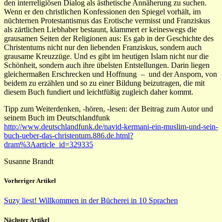
den interreligiösen Dialog als ästhetische Annäherung zu suchen.
Wenn er den christlichen Konfessionen den Spiegel vorhält, im
nüchternen Protestantismus das Erotische vermisst und Franziskus
als zärtlichen Liebhaber bestaunt, klammert er keineswegs die
grausamen Seiten der Religionen aus: Es gab in der Geschichte des
Christentums nicht nur den liebenden Franziskus, sondern auch
grausame Kreuzzüge. Und es gibt im heutigen Islam nicht nur die
Schönheit, sondern auch ihre übelsten Entstellungen. Darin liegen
gleichermaßen Erschrecken und Hoffnung – und der Ansporn, von
beidem zu erzählen und so zu einer Bildung beizutragen, die mit
diesem Buch fundiert und leichtfüßig zugleich daher kommt.
Tipp zum Weiterdenken, -hören, -lesen: der Beitrag zum Autor und
seinem Buch im Deutschlandfunk
http://www.deutschlandfunk.de/navid-kermani-ein-muslim-und-sein-
buch-ueber-das-christentum.886.de.html?
dram%3Aarticle_id=329335
Susanne Brandt
Vorheriger Artikel
Suzy liest! Willkommen in der Bücherei in 10 Sprachen
Nächster Artikel