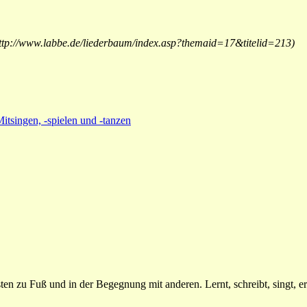
 http://www.labbe.de/liederbaum/index.asp?themaid=17&titelid=213)
itsingen, -spielen und -tanzen
n zu Fuß und in der Begegnung mit anderen. Lernt, schreibt, singt, erz