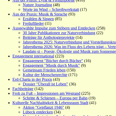
Aus der Praxis: Lyrik & Freiluftpoesie
(416)
Nature Journaling
(48)
Worte im Wind – Schreibwerkstatt
(17)
Aus der Praxis: Musik & Sprache
(93)
Erzählen & Singen
(85)
Freiluftlieder
(11)
Ausgewählte Impulse zum Stöbern und Entdecken
(258)
30 Jahre Publikationen zur Naturverbindung
(22)
Beiträge für Anthologieprojekte
(14)
Jahresthema 2025: Naturverbindung und Vorstellungskra
Jahresthema 2026: Was im Fluss des Lebens trägt – Vert
Laudato si – Poesie, Ökologie und Musik zum Sonneng
Engagement international
(223)
Engagement "Bücher durch Bücher"
(16)
Engagement "Musik durch Musik"
(9)
Gemeinsam Frieden leben
(150)
Kultur der Menschenrechte
(171)
Erd-Charta in der Praxis
(43)
Dossier "Überall ist Leben"
(36)
Fachbeiträge
(142)
Froh zu Fuß – Impressionen am Wegrand
(225)
Schritte & Schienen – Europa per Bahn
(19)
Kulturelle Nachhaltigkeit & Lebensraum Stadt
(41)
Aktion "Gepflanzt 1946"
(4)
Lübeck entdecken
(34)