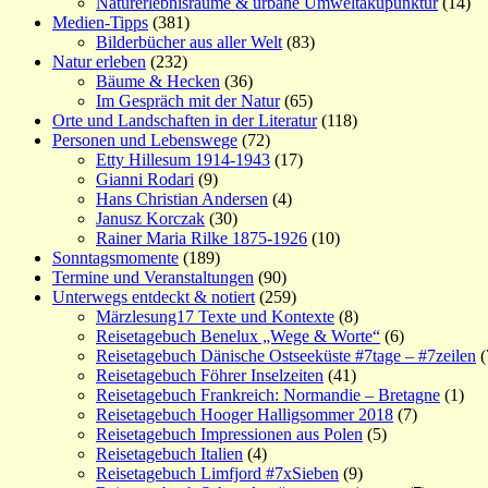
Naturerlebnisräume & urbane Umweltakupunktur
(14)
Medien-Tipps
(381)
Bilderbücher aus aller Welt
(83)
Natur erleben
(232)
Bäume & Hecken
(36)
Im Gespräch mit der Natur
(65)
Orte und Landschaften in der Literatur
(118)
Personen und Lebenswege
(72)
Etty Hillesum 1914-1943
(17)
Gianni Rodari
(9)
Hans Christian Andersen
(4)
Janusz Korczak
(30)
Rainer Maria Rilke 1875-1926
(10)
Sonntagsmomente
(189)
Termine und Veranstaltungen
(90)
Unterwegs entdeckt & notiert
(259)
Märzlesung17 Texte und Kontexte
(8)
Reisetagebuch Benelux „Wege & Worte“
(6)
Reisetagebuch Dänische Ostseeküste #7tage – #7zeilen
(
Reisetagebuch Föhrer Inselzeiten
(41)
Reisetagebuch Frankreich: Normandie – Bretagne
(1)
Reisetagebuch Hooger Halligsommer 2018
(7)
Reisetagebuch Impressionen aus Polen
(5)
Reisetagebuch Italien
(4)
Reisetagebuch Limfjord #7xSieben
(9)