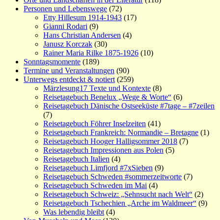
Personen und Lebenswege
(72)
Etty Hillesum 1914-1943
(17)
Gianni Rodari
(9)
Hans Christian Andersen
(4)
Janusz Korczak
(30)
Rainer Maria Rilke 1875-1926
(10)
Sonntagsmomente
(189)
Termine und Veranstaltungen
(90)
Unterwegs entdeckt & notiert
(259)
Märzlesung17 Texte und Kontexte
(8)
Reisetagebuch Benelux „Wege & Worte“
(6)
Reisetagebuch Dänische Ostseeküste #7tage – #7zeilen
(7)
Reisetagebuch Föhrer Inselzeiten
(41)
Reisetagebuch Frankreich: Normandie – Bretagne
(1)
Reisetagebuch Hooger Halligsommer 2018
(7)
Reisetagebuch Impressionen aus Polen
(5)
Reisetagebuch Italien
(4)
Reisetagebuch Limfjord #7xSieben
(9)
Reisetagebuch Schweden #sommerzeitworte
(7)
Reisetagebuch Schweden im Mai
(4)
Reisetagebuch Schweiz: „Sehnsucht nach Welt“
(2)
Reisetagebuch Tschechien „Arche im Waldmeer“
(9)
Was lebendig bleibt
(4)