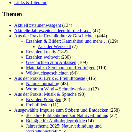
Links & Literatur
Themen
Aktuell #staunenwasgeht
(134)
Aktuelle Jahreszeiten-Ideen für die Praxis
(47)
Aus der Praxis: Erzählkultur & Geschichten
(444)
Erzählen & Bilder: Kamishibai und mehr…
(129)
Aus der Werkstatt
(7)
Erzählen kreativ
(182)
Erzählen weltweit
(230)
Geschichten zum Anfassen
(109)
Material zu Seminaren und Vorträgen
(110)
Wildwuchsgeschichten
(64)
Aus der Praxis: Lyrik & Freiluftpoesie
(416)
Nature Journaling
(48)
Worte im Wind – Schreibwerkstatt
(17)
Aus der Praxis: Musik & Sprache
(93)
Erzählen & Singen
(85)
Freiluftlieder
(11)
Ausgewählte Impulse zum Stöbern und Entdecken
(258)
30 Jahre Publikationen zur Naturverbindung
(22)
Beiträge für Anthologieprojekte
(14)
Jahresthema 2025: Naturverbindung und
Vorstellungskraft
(55)