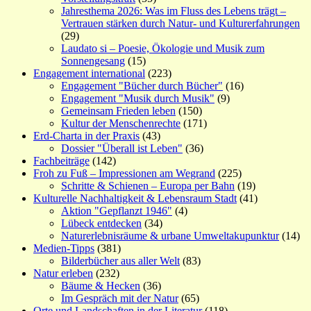
Jahresthema 2026: Was im Fluss des Lebens trägt –
Vertrauen stärken durch Natur- und Kulturerfahrungen
(29)
Laudato si – Poesie, Ökologie und Musik zum
Sonnengesang
(15)
Engagement international
(223)
Engagement "Bücher durch Bücher"
(16)
Engagement "Musik durch Musik"
(9)
Gemeinsam Frieden leben
(150)
Kultur der Menschenrechte
(171)
Erd-Charta in der Praxis
(43)
Dossier "Überall ist Leben"
(36)
Fachbeiträge
(142)
Froh zu Fuß – Impressionen am Wegrand
(225)
Schritte & Schienen – Europa per Bahn
(19)
Kulturelle Nachhaltigkeit & Lebensraum Stadt
(41)
Aktion "Gepflanzt 1946"
(4)
Lübeck entdecken
(34)
Naturerlebnisräume & urbane Umweltakupunktur
(14)
Medien-Tipps
(381)
Bilderbücher aus aller Welt
(83)
Natur erleben
(232)
Bäume & Hecken
(36)
Im Gespräch mit der Natur
(65)
Orte und Landschaften in der Literatur
(118)