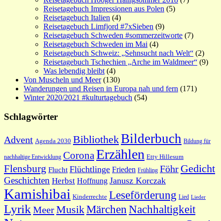
Reisetagebuch Impressionen aus Polen
(5)
Reisetagebuch Italien
(4)
Reisetagebuch Limfjord #7xSieben
(9)
Reisetagebuch Schweden #sommerzeitworte
(7)
Reisetagebuch Schweden im Mai
(4)
Reisetagebuch Schweiz: „Sehnsucht nach Welt“
(2)
Reisetagebuch Tschechien „Arche im Waldmeer“
(9)
Was lebendig bleibt
(4)
Von Muscheln und Meer
(130)
Wanderungen und Reisen in Europa nah und fern
(171)
Winter 2020/2021 #kulturtagebuch
(54)
Schlagwörter
Bilderbuch
Bibliothek
Advent
Agenda 2030
Bildung für
Erzählen
Corona
nachhaltige Entwicklung
Etty Hillesum
Gedicht
Flensburg
Föhr
Flüchtlinge
Frieden
Flucht
Frühling
Geschichten
Janusz Korczak
Herbst
Hoffnung
Kamishibai
Leseförderung
Kinderrechte
Lied
Lieder
Lyrik
Nachhaltigkeit
Märchen
Musik
Meer