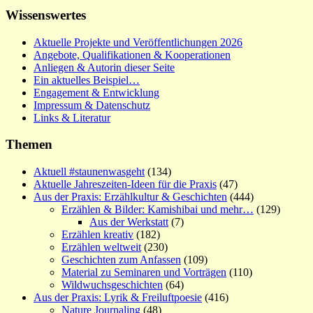
Wissenswertes
Aktuelle Projekte und Veröffentlichungen 2026
Angebote, Qualifikationen & Kooperationen
Anliegen & Autorin dieser Seite
Ein aktuelles Beispiel…
Engagement & Entwicklung
Impressum & Datenschutz
Links & Literatur
Themen
Aktuell #staunenwasgeht
(134)
Aktuelle Jahreszeiten-Ideen für die Praxis
(47)
Aus der Praxis: Erzählkultur & Geschichten
(444)
Erzählen & Bilder: Kamishibai und mehr…
(129)
Aus der Werkstatt
(7)
Erzählen kreativ
(182)
Erzählen weltweit
(230)
Geschichten zum Anfassen
(109)
Material zu Seminaren und Vorträgen
(110)
Wildwuchsgeschichten
(64)
Aus der Praxis: Lyrik & Freiluftpoesie
(416)
Nature Journaling
(48)