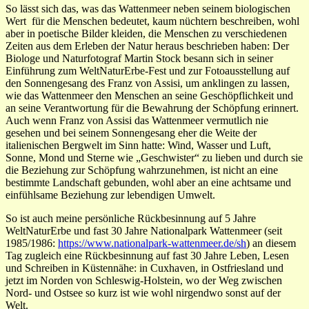
So lässt sich das, was das Wattenmeer neben seinem biologischen
Wert für die Menschen bedeutet, kaum nüchtern beschreiben, wohl
aber in poetische Bilder kleiden, die Menschen zu verschiedenen
Zeiten aus dem Erleben der Natur heraus beschrieben haben: Der
Biologe und Naturfotograf Martin Stock besann sich in seiner
Einführung zum WeltNaturErbe-Fest und zur Fotoausstellung auf
den Sonnengesang des Franz von Assisi, um anklingen zu lassen,
wie das Wattenmeer den Menschen an seine Geschöpflichkeit und
an seine Verantwortung für die Bewahrung der Schöpfung erinnert.
Auch wenn Franz von Assisi das Wattenmeer vermutlich nie
gesehen und bei seinem Sonnengesang eher die Weite der
italienischen Bergwelt im Sinn hatte: Wind, Wasser und Luft,
Sonne, Mond und Sterne wie „Geschwister“ zu lieben und durch sie
die Beziehung zur Schöpfung wahrzunehmen, ist nicht an eine
bestimmte Landschaft gebunden, wohl aber an eine achtsame und
einfühlsame Beziehung zur lebendigen Umwelt.
So ist auch meine persönliche Rückbesinnung auf 5 Jahre
WeltNaturErbe und fast 30 Jahre Nationalpark Wattenmeer (seit
1985/1986:
https://www.nationalpark-wattenmeer.de/sh
) an diesem
Tag zugleich eine Rückbesinnung auf fast 30 Jahre Leben, Lesen
und Schreiben in Küstennähe: in Cuxhaven, in Ostfriesland und
jetzt im Norden von Schleswig-Holstein, wo der Weg zwischen
Nord- und Ostsee so kurz ist wie wohl nirgendwo sonst auf der
Welt.