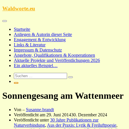
Zum
Waldworte.eu
Inhalt
springen
Startseite
Anliegen & Autorin dieser Seite
Engagement & Entwicklung
Links & Literatur
Impressum & Datenschutz
Angebote, Qualifikationen & Kooperationen
Aktuelle Projekte und Veröffentlichungen 2026
Ein aktuelles Beispiel…
Sonnengesang am Wattenmeer
Von –
Susanne.brandt
Veröffentlicht am
29. Juni 2014
30. Dezember 2024
Veröffentlicht unter
30 Jahre Publikationen zur
Naturverbindung
,
Aus der Praxis: Lyrik & Freiluftpoesie
,