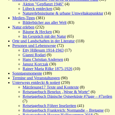
Aktion "Gepflanzt 1946"
(4)
Lübeck entdecken
(34)
Naturerlebnisräume & urbane Umweltakupunktur
(14)
Medien-Tipps
(381)
Bilderbücher aus aller Welt
(83)
Natur erleben
(232)
Bäume & Hecken
(36)
Im Gespräch mit der Natur
(65)
Orte und Landschaften in der Literatur
(118)
Personen und Lebenswege
(72)
Etty Hillesum 1914-1943
(17)
Gianni Rodari
(9)
Hans Christian Andersen
(4)
Janusz Korczak
(30)
Rainer Maria Rilke 1875-1926
(10)
Sonntagsmomente
(189)
Termine und Veranstaltungen
(90)
Unterwegs entdeckt & notiert
(259)
Märzlesung17 Texte und Kontexte
(8)
Reisetagebuch Benelux „Wege & Worte“
(6)
Reisetagebuch Dänische Ostseeküste #7tage – #7zeilen
(7)
Reisetagebuch Föhrer Inselzeiten
(41)
Reisetagebuch Frankreich: Normandie – Bretagne
(1)
Reisetagebuch Hooger Halligsommer 2018
(7)