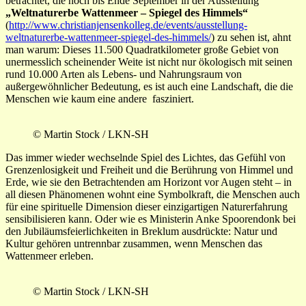
betrachtet, die noch bis Ende September in der Ausstellung
„Weltnaturerbe Wattenmeer – Spiegel des Himmels“
(
http://www.christianjensenkolleg.de/events/ausstellung-
weltnaturerbe-wattenmeer-spiegel-des-himmels/
) zu sehen ist, ahnt
man warum: Dieses 11.500 Quadratkilometer große Gebiet von
unermesslich scheinender Weite ist nicht nur ökologisch mit seinen
rund 10.000 Arten als Lebens- und Nahrungsraum von
außergewöhnlicher Bedeutung, es ist auch eine Landschaft, die die
Menschen wie kaum eine andere fasziniert.
© Martin Stock / LKN-SH
Das immer wieder wechselnde Spiel des Lichtes, das Gefühl von
Grenzenlosigkeit und Freiheit und die Berührung von Himmel und
Erde, wie sie den Betrachtenden am Horizont vor Augen steht – in
all diesen Phänomenen wohnt eine Symbolkraft, die Menschen auch
für eine spirituelle Dimension dieser einzigartigen Naturerfahrung
sensibilisieren kann. Oder wie es Ministerin Anke Spoorendonk bei
den Jubiläumsfeierlichkeiten in Breklum ausdrückte: Natur und
Kultur gehören untrennbar zusammen, wenn Menschen das
Wattenmeer erleben.
© Martin Stock / LKN-SH