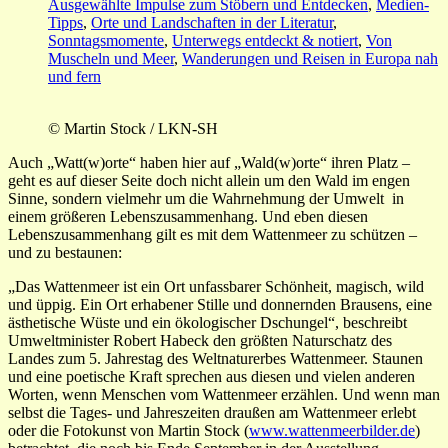
Ausgewählte Impulse zum Stöbern und Entdecken
,
Medien-
Tipps
,
Orte und Landschaften in der Literatur
,
Sonntagsmomente
,
Unterwegs entdeckt & notiert
,
Von
Muscheln und Meer
,
Wanderungen und Reisen in Europa nah
und fern
© Martin Stock / LKN-SH
Auch „Watt(w)orte“ haben hier auf „Wald(w)orte“ ihren Platz –
geht es auf dieser Seite doch nicht allein um den Wald im engen
Sinne, sondern vielmehr um die Wahrnehmung der Umwelt in
einem größeren Lebenszusammenhang. Und eben diesen
Lebenszusammenhang gilt es mit dem Wattenmeer zu schützen –
und zu bestaunen:
„Das Wattenmeer ist ein Ort unfassbarer Schönheit, magisch, wild
und üppig. Ein Ort erhabener Stille und donnernden Brausens, eine
ästhetische Wüste und ein ökologischer Dschungel“, beschreibt
Umweltminister Robert Habeck den größten Naturschatz des
Landes zum 5. Jahrestag des Weltnaturerbes Wattenmeer.
Staunen
und eine poetische Kraft sprechen aus diesen und vielen anderen
Worten, wenn Menschen vom Wattenmeer erzählen. Und wenn man
selbst die Tages- und Jahreszeiten draußen am Wattenmeer erlebt
oder die Fotokunst von Martin Stock (
www.wattenmeerbilder.de
)