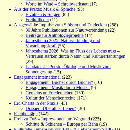
Worte im Wind – Schreibwerkstatt
(17)
Aus der Praxis: Musik & Sprache
(93)
Erzählen & Singen
(85)
Freiluftlieder
(11)
Ausgewählte Impulse zum Stöbern und Entdecken
(258)
30 Jahre Publikationen zur Naturverbindung
(22)
Beiträge für Anthologieprojekte
(14)
Jahresthema 2025: Naturverbindung und
Vorstellungskraft
(55)
Jahresthema 2026: Was im Fluss des Lebens trägt –
Vertrauen stärken durch Natur- und Kulturerfahrungen
(29)
Laudato si – Poesie, Ökologie und Musik zum
Sonnengesang
(15)
Engagement international
(223)
Engagement "Bücher durch Bücher"
(16)
Engagement "Musik durch Musik"
(9)
Gemeinsam Frieden leben
(150)
Kultur der Menschenrechte
(171)
Erd-Charta in der Praxis
(43)
Dossier "Überall ist Leben"
(36)
Fachbeiträge
(142)
Froh zu Fuß – Impressionen am Wegrand
(225)
Schritte & Schienen – Europa per Bahn
(19)
Kulturelle Dimension von BNE & Lebensraum Stadt
(41)