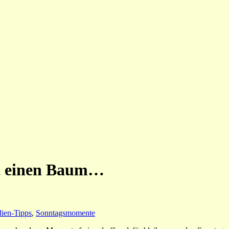
t einen Baum…
ien-Tipps
,
Sonntagsmomente