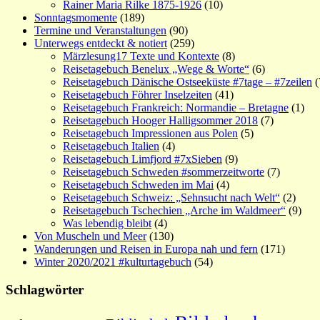
Rainer Maria Rilke 1875-1926
(10)
Sonntagsmomente
(189)
Termine und Veranstaltungen
(90)
Unterwegs entdeckt & notiert
(259)
Märzlesung17 Texte und Kontexte
(8)
Reisetagebuch Benelux „Wege & Worte“
(6)
Reisetagebuch Dänische Ostseeküste #7tage – #7zeilen
(
Reisetagebuch Föhrer Inselzeiten
(41)
Reisetagebuch Frankreich: Normandie – Bretagne
(1)
Reisetagebuch Hooger Halligsommer 2018
(7)
Reisetagebuch Impressionen aus Polen
(5)
Reisetagebuch Italien
(4)
Reisetagebuch Limfjord #7xSieben
(9)
Reisetagebuch Schweden #sommerzeitworte
(7)
Reisetagebuch Schweden im Mai
(4)
Reisetagebuch Schweiz: „Sehnsucht nach Welt“
(2)
Reisetagebuch Tschechien „Arche im Waldmeer“
(9)
Was lebendig bleibt
(4)
Von Muscheln und Meer
(130)
Wanderungen und Reisen in Europa nah und fern
(171)
Winter 2020/2021 #kulturtagebuch
(54)
Schlagwörter