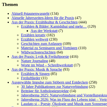
Themen
Aktuell #staunenwasgeht
(134)
Aktuelle Jahreszeiten-Ideen für die Praxis
(47)
Aus der Praxis: Erzählkultur & Geschichten
(444)
Erzählen & Bilder: Kamishibai und mehr…
(129)
Aus der Werkstatt
(7)
Erzählen kreativ
(182)
Erzählen weltweit
(230)
Geschichten zum Anfassen
(109)
Material zu Seminaren und Vorträgen
(110)
Wildwuchsgeschichten
(64)
Aus der Praxis: Lyrik & Freiluftpoesie
(416)
Nature Journaling
(48)
Worte im Wind – Schreibwerkstatt
(17)
Aus der Praxis: Musik & Sprache
(93)
Erzählen & Singen
(85)
Freiluftlieder
(11)
Ausgewählte Impulse zum Stöbern und Entdecken
(258)
30 Jahre Publikationen zur Naturverbindung
(22)
Beiträge für Anthologieprojekte
(14)
Jahresthema 2025: Naturverbindung und Vorstellungskra
Jahresthema 2026: Was im Fluss des Lebens trägt – Vert
Laudato si – Poesie, Ökologie und Musik zum Sonneng