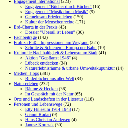
Engagement international
(223)
Engagement "Bücher durch Bücher"
(16)
Engagement "Musik durch Musik"
(9)
Gemeinsam Frieden leben
(150)
Kultur der Menschenrechte
(171)
Erd-Charta in der Praxis
(43)
Dossier "Überall ist Leben"
(36)
Fachbeiträge
(142)
Froh zu Fuß – Impressionen am Wegrand
(225)
Schritte & Schienen – Europa per Bahn
(19)
Kulturelle Nachhaltigkeit & Lebensraum Stadt
(41)
Aktion "Gepflanzt 1946"
(4)
Lübeck entdecken
(34)
Naturerlebnisräume & urbane Umweltakupunktur
(14)
Medien-Tipps
(381)
Bilderbücher aus aller Welt
(83)
Natur erleben
(232)
Bäume & Hecken
(36)
Im Gespräch mit der Natur
(65)
Orte und Landschaften in der Literatur
(118)
Personen und Lebenswege
(72)
Etty Hillesum 1914-1943
(17)
Gianni Rodari
(9)
Hans Christian Andersen
(4)
Janusz Korczak
(30)