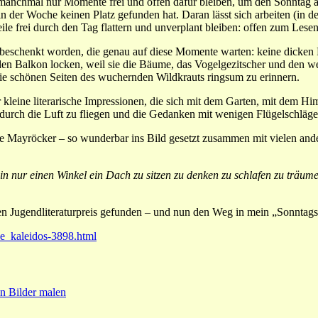
chmal nur Momente frei und offen dafür bleiben, um den Sonntag als M
 in der Woche keinen Platz gefunden hat. Daran lässt sich arbeiten (in
Weile frei durch den Tag flattern und unverplant bleiben: offen zum 
n beschenkt worden, die genau auf diese Momente warten:
keine dicken 
en Balkon locken, weil sie die Bäume, das Vogelgezitscher und den we
 die schönen Seiten des wuchernden Wildkrauts ringsum zu erinnern.
 kleine literarische Impressionen, die sich mit dem Garten, mit dem H
 durch die Luft zu fliegen und die Gedanken mit wenigen Flügelschl
e Mayröcker – so wunderbar ins Bild gesetzt zusammen mit vielen and
in nur einen Winkel ein Dach zu sitzen zu denken zu schlafen zu träum
en Jugendliteraturpreis gefunden – und nun den Weg in mein „Sonntags
che_kaleidos-3898.html
en Bilder malen