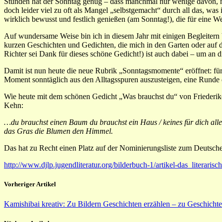
Stunden hat der Sonntag genug – dass manchmal nur wenige davon, man
doch leider viel zu oft als Mangel „selbstgemacht“ durch all das, was
wirklich bewusst und festlich genießen (am Sonntag!), die für eine 
Auf wundersame Weise bin ich in diesem Jahr mit einigen Begleiter
kurzen Geschichten und Gedichten, die mich in den Garten oder auf d
Richter sei Dank für dieses schöne Gedicht!) ist auch dabei – um an
Damit ist nun heute die neue Rubrik „Sonntagsmomente“ eröffnet: für
Moment sonntäglich aus den Alltagsspuren auszusteigen, eine Runde
Wie heute mit dem schönen Gedicht „Was brauchst du“ von Friederik
Kehn:
…du brauchst einen Baum du brauchst ein Haus / keines für dich alle
das Gras die Blumen den Himmel.
Das hat zu Recht einen Platz auf der Nominierungsliste zum Deutsch
http://www.djlp.jugendliteratur.org/bilderbuch-1/artikel-das_literaris
Vorheriger Artikel
Kamishibai kreativ: Zu Bildern Geschichten erzählen – zu Geschicht