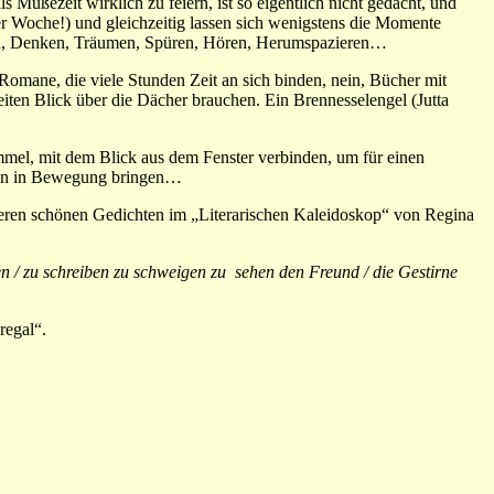
ußezeit wirklich zu feiern, ist so eigentlich nicht gedacht, und
 der Woche!) und gleichzeitig lassen sich wenigstens die Momente
Lesen, Denken, Träumen, Spüren, Hören, Herumspazieren…
Romane, die viele Stunden Zeit an sich binden, nein, Bücher mit
iten Blick über die Dächer brauchen. Ein Brennesselengel (Jutta
immel, mit dem Blick aus dem Fenster verbinden, um für einen
ägen in Bewegung bringen…
eren schönen Gedichten im „Literarischen Kaleidoskop“ von Regina
en / zu schreiben zu schweigen zu sehen den Freund / die Gestirne
regal“.