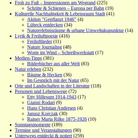
Froh zu Fuß – Impressionen am Wegrand
(225)
Schritte & Schienen – Europa per Bahn
(19)
Kulturelle Nachhaltigkeit & Lebensraum Stadt
(41)
Aktion "Gepflanzt 1946"
(4)
Lübeck entdecken
(34)
Naturerlebnisräume & urbane Umweltakupunktur
(14)
Lyrik & Freiluftpoesie
(416)
Freiluftlieder
(11)
Nature Journaling
(48)
Worte im Wind – Schreibwerkstatt
(17)
Medien-Tipps
(381)
Bilderbücher aus aller Welt
(83)
Natur erleben
(232)
Bäume & Hecken
(36)
Im Gespräch mit der Natur
(65)
Orte und Landschaften in der Literatur
(118)
Personen und Lebenswege
(72)
Etty Hillesum 1914-1943
(17)
Gianni Rodari
(9)
Hans Christian Andersen
(4)
Janusz Korczak
(30)
Rainer Maria Rilke 1875-1926
(10)
Sonntagsmomente
(189)
Termine und Veranstaltungen
(90)
Unterwegs entdeckt & notiert
(259)