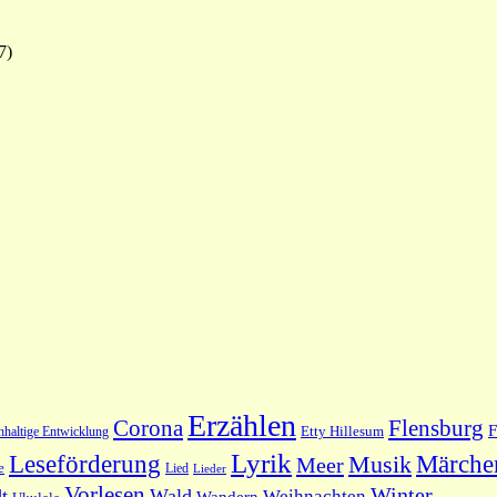
7)
Erzählen
Flensburg
Corona
F
hhaltige Entwicklung
Etty Hillesum
Lyrik
Leseförderung
Märche
Musik
Meer
e
Lied
Lieder
Vorlesen
Winter
t
Wald
Weihnachten
Wandern