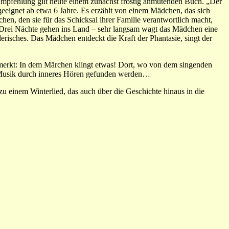
 Empfehlung gilt heute einem zunächst frostig anmutenden Buch. „Der
geeignet ab etwa 6 Jahre. Es erzählt von einem Mädchen, das sich
en, den sie für das Schicksal ihrer Familie verantwortlich macht,
 Drei Nächte gehen ins Land – sehr langsam wagt das Mädchen eine
elerisches. Das Mädchen entdeckt die Kraft der Phantasie, singt der
emerkt: In dem Märchen klingt etwas! Dort, wo von dem singenden
die Musik durch inneres Hören gefunden werden…
 einem Winterlied, das auch über die Geschichte hinaus in die