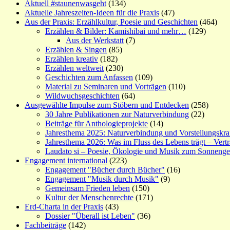
Aktuell #staunenwasgeht
(134)
Aktuelle Jahreszeiten-Ideen für die Praxis
(47)
Aus der Praxis: Erzählkultur, Poesie und Geschichten
(464)
Erzählen & Bilder: Kamishibai und mehr…
(129)
Aus der Werkstatt
(7)
Erzählen & Singen
(85)
Erzählen kreativ
(182)
Erzählen weltweit
(230)
Geschichten zum Anfassen
(109)
Material zu Seminaren und Vorträgen
(110)
Wildwuchsgeschichten
(64)
Ausgewählte Impulse zum Stöbern und Entdecken
(258)
30 Jahre Publikationen zur Naturverbindung
(22)
Beiträge für Anthologieprojekte
(14)
Jahresthema 2025: Naturverbindung und Vorstellungskra
Jahresthema 2026: Was im Fluss des Lebens trägt – Vert
Laudato si – Poesie, Ökologie und Musik zum Sonneng
Engagement international
(223)
Engagement "Bücher durch Bücher"
(16)
Engagement "Musik durch Musik"
(9)
Gemeinsam Frieden leben
(150)
Kultur der Menschenrechte
(171)
Erd-Charta in der Praxis
(43)
Dossier "Überall ist Leben"
(36)
Fachbeiträge
(142)