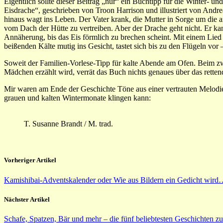
Eigentlich sollte dieser Beitrag „nur“ ein Buchtipp für die Winter-
Eisdrache“, geschrieben von Troon Harrison und illustriert von Andre
hinaus wagt ins Leben. Der Vater krank, die Mutter in Sorge um die a
vom Dach der Hütte zu vertreiben. Aber der Drache geht nicht. Er 
Annäherung, bis das Eis förmlich zu brechen scheint. Mit einem Li
beißenden Kälte mutig ins Gesicht, tastet sich bis zu den Flügeln vor
Soweit der Familien-Vorlese-Tipp für kalte Abende am Ofen. Beim zw
Mädchen erzählt wird, verrät das Buch nichts genaues über das rette
Mir waren am Ende der Geschichte Töne aus einer vertrauten Melodie
grauen und kalten Wintermonate klingen kann:
T. Susanne Brandt / M. trad.
Vorheriger Artikel
Kamishibai-Adventskalender oder Wie aus Bildern ein Gedicht wir
Nächster Artikel
Schafe, Spatzen, Bär und mehr – die fünf beliebtesten Geschichten 