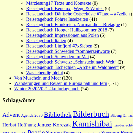
Märzlesung17 Texte und Kontexte
(8)
Reisetagebuch Benelux „Wege & Worte“
(6)
Reisetagebuch Dänische Ostseeküste #7tage – #7zeilen
(
Reisetagebuch Föhrer Inselzeiten
(41)
Reisetagebuch Frankreich: Normandie – Bretagne
(1)
Reisetagebuch Hooger Halligsommer 2018
(7)
Reisetagebuch Impressionen aus Polen
(5)
Reisetagebuch Italien
(4)
Reisetagebuch Limfjord #7xSieben
(9)
Reisetagebuch Schweden #sommerzeitworte
(7)
Reisetagebuch Schweden im Mai
(4)
Reisetagebuch Schweiz: „Sehnsucht nach Welt“
(2)
Reisetagebuch Tschechien „Arche im Waldmeer“
(9)
Was lebendig bleibt
(4)
Von Muscheln und Meer
(130)
Wanderungen und Reisen in Europa nah und fern
(171)
Winter 2020/2021 #kulturtagebuch
(54)
Schlagwörter
Bilderbuch
Bibliothek
Advent
Agenda 2030
Bildung für nac
Kamishibai
Janusz Korczak
Herbst
Hoffnung
Kinderrecht
Poesie
Singen
Susanne Brand
Sommer
arte