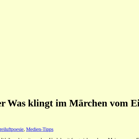
der Was klingt im Märchen vom E
eiluftpoesie
,
Medien-Tipps