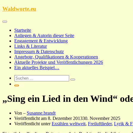
Zum
Waldworte.eu
Inhalt
springen
Startseite
Anliegen & Autorin dieser Seite
Engagement & Entwicklung
Links & Literatur
Impressum & Datenschutz
Angebote, Qualifikationen & Kooperationen
Aktuelle Projekte und Veröffentlichungen 2026
Ein aktuelles Beispiel…
„Sing ein Lied in den Wind“ o
Von –
Susanne.brandt
Veröffentlicht am
8. Dezember 2013
30. November 2025
Veröffentlicht unter
Erzählen weltweit
,
Freiluftlieder
,
Lyrik & Fr