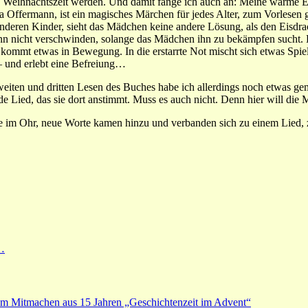
 und Weihnachtszeit werden. Und damit fange ich auch an: Meine warme
a Offermann, ist ein magisches Märchen für jedes Alter, zum Vorlesen 
nderen Kinder, sieht das Mädchen keine andere Lösung, als den Eisdrach
kann nicht verschwinden, solange das Mädchen ihn zu bekämpfen sucht.
ed kommt etwas in Bewegung.
In die erstarrte Not mischt sich etwas Spi
 – und erlebt eine Befreiung…
eiten und dritten Lesen des Buches habe ich allerdings noch etwas g
nde Lied, das sie dort anstimmt. Muss es auch nicht. Denn hier will 
 im Ohr, neue Worte kamen hinzu und verbanden sich zu einem Lied, zu
d…
zum Mitmachen aus 15 Jahren „Geschichtenzeit im Advent“