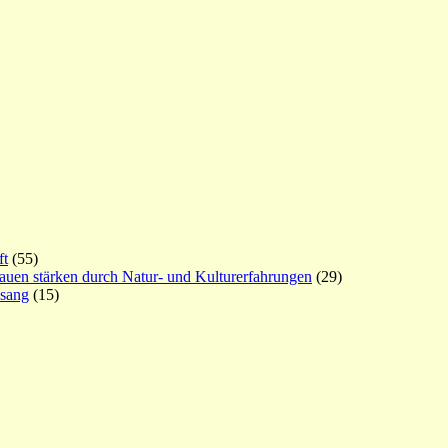
ft
(55)
rauen stärken durch Natur- und Kulturerfahrungen
(29)
esang
(15)