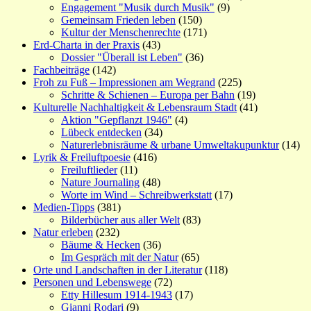
Engagement "Musik durch Musik"
(9)
Gemeinsam Frieden leben
(150)
Kultur der Menschenrechte
(171)
Erd-Charta in der Praxis
(43)
Dossier "Überall ist Leben"
(36)
Fachbeiträge
(142)
Froh zu Fuß – Impressionen am Wegrand
(225)
Schritte & Schienen – Europa per Bahn
(19)
Kulturelle Nachhaltigkeit & Lebensraum Stadt
(41)
Aktion "Gepflanzt 1946"
(4)
Lübeck entdecken
(34)
Naturerlebnisräume & urbane Umweltakupunktur
(14)
Lyrik & Freiluftpoesie
(416)
Freiluftlieder
(11)
Nature Journaling
(48)
Worte im Wind – Schreibwerkstatt
(17)
Medien-Tipps
(381)
Bilderbücher aus aller Welt
(83)
Natur erleben
(232)
Bäume & Hecken
(36)
Im Gespräch mit der Natur
(65)
Orte und Landschaften in der Literatur
(118)
Personen und Lebenswege
(72)
Etty Hillesum 1914-1943
(17)
Gianni Rodari
(9)