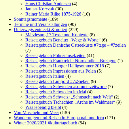
Hans Christian Andersen
(4)
Janusz Korczak
(30)
Rainer Maria Rilke 1875-1926
(10)
Sonntagsmomente
(189)
Termine und Veranstaltungen
(90)
Unterwegs entdeckt & notiert
(259)
Märzlesung17 Texte und Kontexte
(8)
Reisetagebuch Benelux „Wege & Worte“
(6)
Reisetagebuch Dänische Ostseeküste #7tage – #7zeilen
(7)
Reisetagebuch Föhrer Inselzeiten
(41)
Reisetagebuch Frankreich: Normandie – Bretagne
(1)
Reisetagebuch Hooger Halligsommer 2018
(7)
Reisetagebuch Impressionen aus Polen
(5)
Reisetagebuch Italien
(4)
Reisetagebuch Limfjord #7xSieben
(9)
Reisetagebuch Schweden #sommerzeitworte
(7)
Reisetagebuch Schweden im Mai
(4)
Reisetagebuch Schweiz: „Sehnsucht nach Welt“
(2)
Reisetagebuch Tschechien „Arche im Waldmeer“
(9)
Was lebendig bleibt
(4)
Von Muscheln und Meer
(130)
Wanderungen und Reisen in Europa nah und fern
(171)
Winter 2020/2021 #kulturtagebuch
(54)