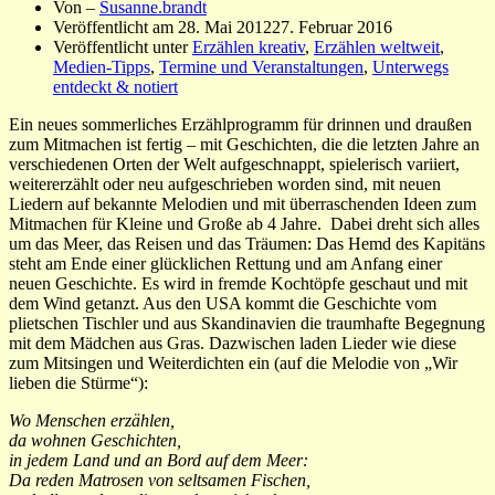
Von –
Susanne.brandt
Veröffentlicht am
28. Mai 2012
27. Februar 2016
Veröffentlicht unter
Erzählen kreativ
,
Erzählen weltweit
,
Medien-Tipps
,
Termine und Veranstaltungen
,
Unterwegs
entdeckt & notiert
Ein neues sommerliches Erzählprogramm für drinnen und draußen
zum Mitmachen ist fertig – mit Geschichten, die die letzten Jahre an
verschiedenen Orten der Welt aufgeschnappt, spielerisch variiert,
weitererzählt oder neu aufgeschrieben worden sind, mit neuen
Liedern auf bekannte Melodien und mit überraschenden Ideen zum
Mitmachen für Kleine und Große ab 4 Jahre. Dabei dreht sich alles
um das Meer, das Reisen und das Träumen: Das Hemd des Kapitäns
steht am Ende einer glücklichen Rettung und am Anfang einer
neuen Geschichte. Es wird in fremde Kochtöpfe geschaut und mit
dem Wind getanzt. Aus den USA kommt die Geschichte vom
plietschen Tischler und aus Skandinavien die traumhafte Begegnung
mit dem Mädchen aus Gras. Dazwischen laden Lieder wie diese
zum Mitsingen und Weiterdichten ein (auf die Melodie von „Wir
lieben die Stürme“):
Wo Menschen erzählen,
da wohnen Geschichten,
in jedem Land und an Bord auf dem Meer:
Da reden Matrosen von
seltsamen Fischen,