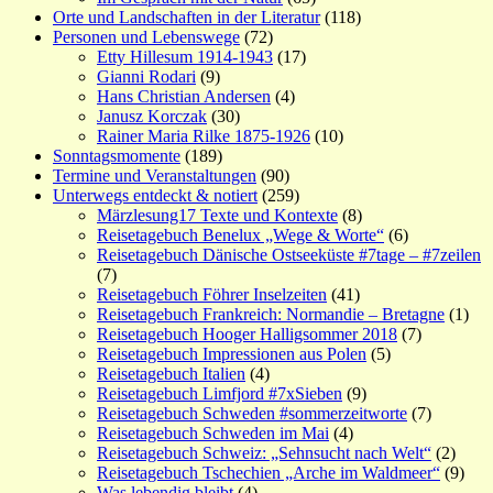
Orte und Landschaften in der Literatur
(118)
Personen und Lebenswege
(72)
Etty Hillesum 1914-1943
(17)
Gianni Rodari
(9)
Hans Christian Andersen
(4)
Janusz Korczak
(30)
Rainer Maria Rilke 1875-1926
(10)
Sonntagsmomente
(189)
Termine und Veranstaltungen
(90)
Unterwegs entdeckt & notiert
(259)
Märzlesung17 Texte und Kontexte
(8)
Reisetagebuch Benelux „Wege & Worte“
(6)
Reisetagebuch Dänische Ostseeküste #7tage – #7zeilen
(7)
Reisetagebuch Föhrer Inselzeiten
(41)
Reisetagebuch Frankreich: Normandie – Bretagne
(1)
Reisetagebuch Hooger Halligsommer 2018
(7)
Reisetagebuch Impressionen aus Polen
(5)
Reisetagebuch Italien
(4)
Reisetagebuch Limfjord #7xSieben
(9)
Reisetagebuch Schweden #sommerzeitworte
(7)
Reisetagebuch Schweden im Mai
(4)
Reisetagebuch Schweiz: „Sehnsucht nach Welt“
(2)
Reisetagebuch Tschechien „Arche im Waldmeer“
(9)
Was lebendig bleibt
(4)