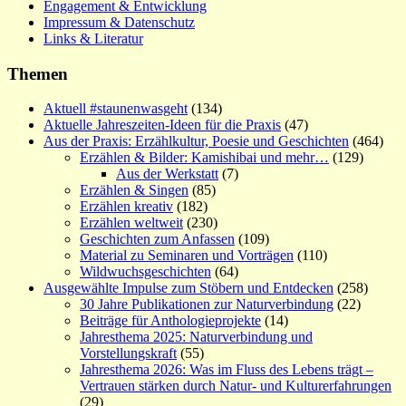
Engagement & Entwicklung
Impressum & Datenschutz
Links & Literatur
Themen
Aktuell #staunenwasgeht
(134)
Aktuelle Jahreszeiten-Ideen für die Praxis
(47)
Aus der Praxis: Erzählkultur, Poesie und Geschichten
(464)
Erzählen & Bilder: Kamishibai und mehr…
(129)
Aus der Werkstatt
(7)
Erzählen & Singen
(85)
Erzählen kreativ
(182)
Erzählen weltweit
(230)
Geschichten zum Anfassen
(109)
Material zu Seminaren und Vorträgen
(110)
Wildwuchsgeschichten
(64)
Ausgewählte Impulse zum Stöbern und Entdecken
(258)
30 Jahre Publikationen zur Naturverbindung
(22)
Beiträge für Anthologieprojekte
(14)
Jahresthema 2025: Naturverbindung und
Vorstellungskraft
(55)
Jahresthema 2026: Was im Fluss des Lebens trägt –
Vertrauen stärken durch Natur- und Kulturerfahrungen
(29)