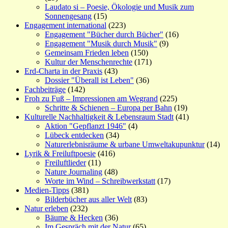
Laudato si – Poesie, Ökologie und Musik zum
Sonnengesang
(15)
Engagement international
(223)
Engagement "Bücher durch Bücher"
(16)
Engagement "Musik durch Musik"
(9)
Gemeinsam Frieden leben
(150)
Kultur der Menschenrechte
(171)
Erd-Charta in der Praxis
(43)
Dossier "Überall ist Leben"
(36)
Fachbeiträge
(142)
Froh zu Fuß – Impressionen am Wegrand
(225)
Schritte & Schienen – Europa per Bahn
(19)
Kulturelle Nachhaltigkeit & Lebensraum Stadt
(41)
Aktion "Gepflanzt 1946"
(4)
Lübeck entdecken
(34)
Naturerlebnisräume & urbane Umweltakupunktur
(14)
Lyrik & Freiluftpoesie
(416)
Freiluftlieder
(11)
Nature Journaling
(48)
Worte im Wind – Schreibwerkstatt
(17)
Medien-Tipps
(381)
Bilderbücher aus aller Welt
(83)
Natur erleben
(232)
Bäume & Hecken
(36)
Im Gespräch mit der Natur
(65)