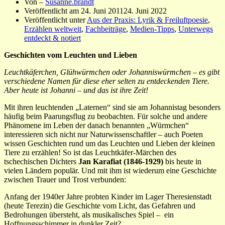
Von –
Susanne.brandt
Veröffentlicht am
24. Juni 2011
24. Juni 2022
Veröffentlicht unter
Aus der Praxis: Lyrik & Freiluftpoesie
,
Erzählen weltweit
,
Fachbeiträge
,
Medien-Tipps
,
Unterwegs
entdeckt & notiert
Geschichten vom Leuchten und Lieben
Leuchtkäferchen, Glühwürmchen oder Johanniswürmchen – es gibt
verschiedene Namen für diese eher selten zu entdeckenden Tiere.
Aber heute ist Johanni – und das ist ihre Zeit!
Mit ihren leuchtenden „Laternen“ sind sie am Johannistag besonders
häufig beim Paarungsflug zu beobachten. Für solche und andere
Phänomene im Leben der danach benannten „Würmchen“
interessieren sich nicht nur Naturwissenschaftler – auch Poeten
wissen Geschichten rund um das Leuchten und Lieben der kleinen
Tiere zu erzählen! So ist das Leuchtkäfer-Märchen des
tschechischen Dichters
Jan Karafiat (1846-1929)
bis heute in
vielen Ländern populär. Und mit ihm ist wiederum eine Geschichte
zwischen Trauer und Trost verbunden:
Anfang der 1940er Jahre probten Kinder im Lager Theresienstadt
(heute Terezin) die Geschichte vom Licht, das Gefahren und
Bedrohungen übersteht, als musikalisches Spiel – ein
Hoffnungsschimmer in dunkler Zeit?