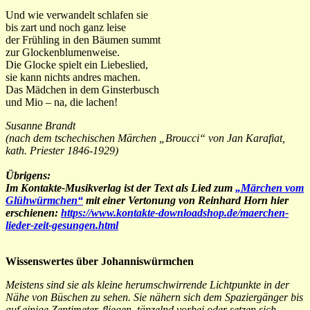
Und wie verwandelt schlafen sie
bis zart und noch ganz leise
der Frühling in den Bäumen summt
zur Glockenblumenweise.
Die Glocke spielt ein Liebeslied,
sie kann nichts andres machen.
Das Mädchen in dem Ginsterbusch
und Mio – na, die lachen!
Susanne Brandt
(nach dem tschechischen Märchen „Broucci“ von Jan Karafiat,
kath. Priester 1846-1929)
Übrigens:
Im Kontakte-Musikverlag ist der Text als Lied zum
„Märchen vom
Glühwürmchen“
mit einer Vertonung von Reinhard Horn hier
erschienen:
https://www.kontakte-downloadshop.de/maerchen-
lieder-zeit-gesungen.html
Wissenswertes über Johanniswürmchen
Meistens sind sie als kleine herumschwirrende Lichtpunkte in der
Nähe von Büschen zu sehen. Sie nähern sich dem Spaziergänger bis
auf einige Zentimeter, fliegen tänzelnd vorbei oder setzen sich.