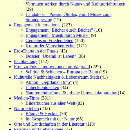
Vertrauen stärken durch Natur- und Kulturerfahrungen
(29)
Laudato si – Poesie, Ökologie und Musik zum
Sonnengesang
(15)
Engagement international
(223)
Engagement "Bücher durch Bücher"
(16)
Engagement "Musik durch Musik"
(9)
Gemeinsam Frieden leben
(150)
Kultur der Menschenrechte
(171)
Erd-Charta in der Praxis
(43)
Dossier "Überall ist Leben"
(36)
Fachbeiträge
(142)
Froh zu Fuß – Impressionen am Wegrand
(225)
Schritte & Schienen – Europa per Bahn
(19)
Kulturelle Nachhaltigkeit & Lebensraum Stadt
(41)
Aktion "Gepflanzt 1946"
(4)
Lübeck entdecken
(34)
Naturerlebnisräume & urbane Umweltakupunktur
(14)
Medien-Tipps
(381)
Bilderbücher aus aller Welt
(83)
Natur erleben
(232)
Bäume & Hecken
(36)
Im Gespräch mit der Natur
(65)
Orte und Landschaften in der Literatur
(118)
Personen und Lebenswege
(72)