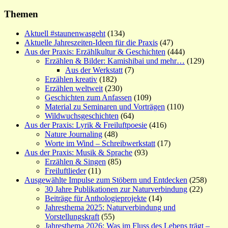
Themen
Aktuell #staunenwasgeht
(134)
Aktuelle Jahreszeiten-Ideen für die Praxis
(47)
Aus der Praxis: Erzählkultur & Geschichten
(444)
Erzählen & Bilder: Kamishibai und mehr…
(129)
Aus der Werkstatt
(7)
Erzählen kreativ
(182)
Erzählen weltweit
(230)
Geschichten zum Anfassen
(109)
Material zu Seminaren und Vorträgen
(110)
Wildwuchsgeschichten
(64)
Aus der Praxis: Lyrik & Freiluftpoesie
(416)
Nature Journaling
(48)
Worte im Wind – Schreibwerkstatt
(17)
Aus der Praxis: Musik & Sprache
(93)
Erzählen & Singen
(85)
Freiluftlieder
(11)
Ausgewählte Impulse zum Stöbern und Entdecken
(258)
30 Jahre Publikationen zur Naturverbindung
(22)
Beiträge für Anthologieprojekte
(14)
Jahresthema 2025: Naturverbindung und
Vorstellungskraft
(55)
Jahresthema 2026: Was im Fluss des Lebens trägt –