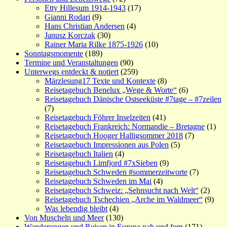
Etty Hillesum 1914-1943
(17)
Gianni Rodari
(9)
Hans Christian Andersen
(4)
Janusz Korczak
(30)
Rainer Maria Rilke 1875-1926
(10)
Sonntagsmomente
(189)
Termine und Veranstaltungen
(90)
Unterwegs entdeckt & notiert
(259)
Märzlesung17 Texte und Kontexte
(8)
Reisetagebuch Benelux „Wege & Worte“
(6)
Reisetagebuch Dänische Ostseeküste #7tage – #7zeilen
(7)
Reisetagebuch Föhrer Inselzeiten
(41)
Reisetagebuch Frankreich: Normandie – Bretagne
(1)
Reisetagebuch Hooger Halligsommer 2018
(7)
Reisetagebuch Impressionen aus Polen
(5)
Reisetagebuch Italien
(4)
Reisetagebuch Limfjord #7xSieben
(9)
Reisetagebuch Schweden #sommerzeitworte
(7)
Reisetagebuch Schweden im Mai
(4)
Reisetagebuch Schweiz: „Sehnsucht nach Welt“
(2)
Reisetagebuch Tschechien „Arche im Waldmeer“
(9)
Was lebendig bleibt
(4)
Von Muscheln und Meer
(130)
Wanderungen und Reisen in Europa nah und fern
(171)