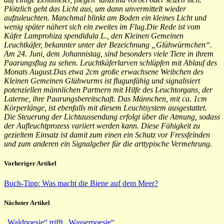
Plötzlich geht das Licht aus, um dann unvermittelt wieder
aufzuleuchten. Manchmal blinkt am Boden ein kleines Licht und
wenig später nähert sich ein zweites im Flug.Die Rede ist vom
Käfer
Lamprohiza spendidula L
., den Kleinen Gemeinen
Leuchtkäfer, bekannter unter der Bezeichnung „Glühwürmchen“.
Am 24. Juni, dem Johannistag, sind besonders viele Tiere in ihrem
Paarungsflug zu sehen. Leuchtkäferlarven schlüpfen mit Ablauf des
Monats August.Das etwa 2cm große erwachsene Weibchen des
Kleinen Gemeinen Glühwurms ist flugunfähig und signalisiert
potenziellen männlichen Partnern mit Hilfe des Leuchtorgans, der
Laterne, ihre Paarungsbereitschaft. Das Männchen, mit ca. 1cm
Körperlänge, ist ebenfalls mit diesem Leuchtsystem ausgestattet.
Die Steuerung der Lichtaussendung erfolgt über die Atmung, sodass
der Aufleuchtprozess variiert werden kann. Diese Fähigkeit zu
gezieltem Einsatz ist damit zum einen ein Schutz vor Fressfeinden
und zum anderen ein Signalgeber für die arttypische Vermehrung.
Vorheriger Artikel
Buch-Tipp: Was macht die Biene auf dem Meer?
Nächster Artikel
„Waldpoesie“ trifft „Wasserpoesie“