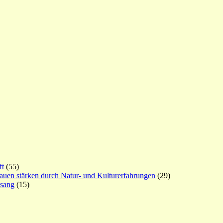
ft
(55)
rauen stärken durch Natur- und Kulturerfahrungen
(29)
esang
(15)