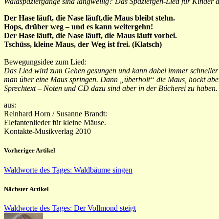
Waldspaziergänge sind langweilig? Das Spaziergeh-Lied für Kinder a
Der Hase läuft, die Nase läuft,die Maus bleibt stehn.
Hops, drüber weg – und es kann weitergehn!
Der Hase läuft, die Nase läuft, die Maus läuft vorbei.
Tschüss, kleine Maus, der Weg ist frei. (Klatsch)
Bewegungsidee zum Lied:
Das Lied wird zum Gehen gesungen und kann dabei immer schneller w
man über eine Maus springen. Dann „überholt“ die Maus, hockt aber
Sprechtext – Noten und CD dazu sind aber in der Bücherei zu haben.
aus:
Reinhard Horn / Susanne Brandt:
Elefantenlieder für kleine Mäuse.
Kontakte-Musikverlag 2010
Vorheriger Artikel
Waldworte des Tages: Waldbäume singen
Nächster Artikel
Waldworte des Tages: Der Vollmond steigt