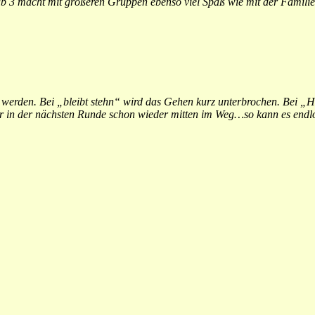
b 3 macht mit größeren Gruppen ebenso viel Spaß wie mit der Familie
erden. Bei „bleibt stehn“ wird das Gehen kurz unterbrochen. Bei „Hop
 in der nächsten Runde schon wieder mitten im Weg…so kann es endlos