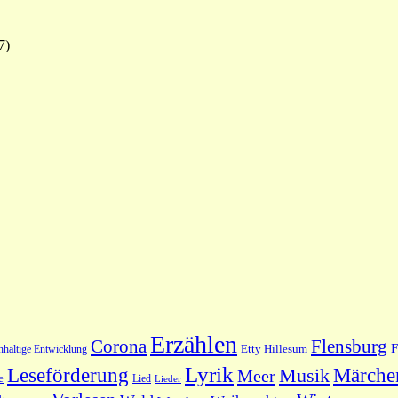
7)
Erzählen
Flensburg
Corona
F
hhaltige Entwicklung
Etty Hillesum
Lyrik
Leseförderung
Märche
Musik
Meer
e
Lied
Lieder