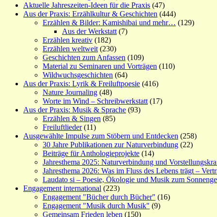
Aktuelle Jahreszeiten-Ideen für die Praxis
(47)
Aus der Praxis: Erzählkultur & Geschichten
(444)
Erzählen & Bilder: Kamishibai und mehr…
(129)
Aus der Werkstatt
(7)
Erzählen kreativ
(182)
Erzählen weltweit
(230)
Geschichten zum Anfassen
(109)
Material zu Seminaren und Vorträgen
(110)
Wildwuchsgeschichten
(64)
Aus der Praxis: Lyrik & Freiluftpoesie
(416)
Nature Journaling
(48)
Worte im Wind – Schreibwerkstatt
(17)
Aus der Praxis: Musik & Sprache
(93)
Erzählen & Singen
(85)
Freiluftlieder
(11)
Ausgewählte Impulse zum Stöbern und Entdecken
(258)
30 Jahre Publikationen zur Naturverbindung
(22)
Beiträge für Anthologieprojekte
(14)
Jahresthema 2025: Naturverbindung und Vorstellungskra
Jahresthema 2026: Was im Fluss des Lebens trägt – Vert
Laudato si – Poesie, Ökologie und Musik zum Sonneng
Engagement international
(223)
Engagement "Bücher durch Bücher"
(16)
Engagement "Musik durch Musik"
(9)
Gemeinsam Frieden leben
(150)