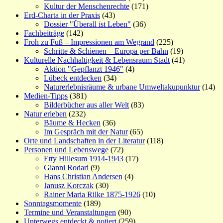
Kultur der Menschenrechte
(171)
Erd-Charta in der Praxis
(43)
Dossier "Überall ist Leben"
(36)
Fachbeiträge
(142)
Froh zu Fuß – Impressionen am Wegrand
(225)
Schritte & Schienen – Europa per Bahn
(19)
Kulturelle Nachhaltigkeit & Lebensraum Stadt
(41)
Aktion "Gepflanzt 1946"
(4)
Lübeck entdecken
(34)
Naturerlebnisräume & urbane Umweltakupunktur
(14)
Medien-Tipps
(381)
Bilderbücher aus aller Welt
(83)
Natur erleben
(232)
Bäume & Hecken
(36)
Im Gespräch mit der Natur
(65)
Orte und Landschaften in der Literatur
(118)
Personen und Lebenswege
(72)
Etty Hillesum 1914-1943
(17)
Gianni Rodari
(9)
Hans Christian Andersen
(4)
Janusz Korczak
(30)
Rainer Maria Rilke 1875-1926
(10)
Sonntagsmomente
(189)
Termine und Veranstaltungen
(90)
Unterwegs entdeckt & notiert
(259)