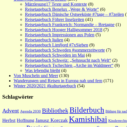
Märzlesung17 Texte und Kontexte
(8)
Reisetagebuch Benelux „Wege & Worte“
(6)
Reisetagebuch Dänische Ostseeküste #7tage – #7zeilen
(
Reisetagebuch Föhrer Inselzeiten
(41)
Reisetagebuch Frankreich: Normandie – Bretagne
(1)
Reisetagebuch Hooger Halligsommer 2018
(7)
Reisetagebuch Impressionen aus Polen
(5)
Reisetagebuch Italien
(4)
Reisetagebuch Limfjord #7xSieben
(9)
Reisetagebuch Schweden #sommerzeitworte
(7)
Reisetagebuch Schweden im Mai
(4)
Reisetagebuch Schweiz: „Sehnsucht nach Welt“
(2)
Reisetagebuch Tschechien „Arche im Waldmeer“
(9)
Was lebendig bleibt
(4)
Von Muscheln und Meer
(130)
Wanderungen und Reisen in Europa nah und fern
(171)
Winter 2020/2021 #kulturtagebuch
(54)
Schlagwörter
Bilderbuch
Bibliothek
Advent
Agenda 2030
Bildung für nac
Kamishibai
Janusz Korczak
Herbst
Hoffnung
Kinderrecht