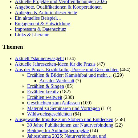
Aktuelle Projekte und Veröffentlichungen 2026
Angebote, Qualifikationen & Kooperationen
Anliegen & Autorin dieser Seite
Ein aktuelles Beispiel…
Engagement & Entwicklung
Impressum & Datenschutz
Links & Literatur
Themen
Aktuell #staunenwasgeht
(134)
Aktuelle Jahreszeiten-Ideen für die Praxis
(47)
Aus der Praxis: Erzählkultur, Poesie und Geschichten
(464)
Erzählen & Bilder: Kamishibai und mehr…
(129)
Aus der Werkstatt
(7)
Erzählen & Singen
(85)
Erzählen kreativ
(182)
Erzählen weltweit
(230)
Geschichten zum Anfassen
(109)
Material zu Seminaren und Vorträgen
(110)
Wildwuchsgeschichten
(64)
Ausgewählte Impulse zum Stöbern und Entdecken
(258)
30 Jahre Publikationen zur Naturverbindung
(22)
Beiträge für Anthologieprojekte
(14)
Jahresthema 2025: Naturverbindung und