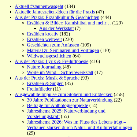
Aktuell #staunenwasgeht
(134)
Aktuelle Jahreszeiten-Ideen für die Praxis
(47)
Aus der Praxis: Erzählkultur & Geschichten
(444)
Erzählen & Bilder: Kamishibai und mehr…
(129)
Aus der Werkstatt
(7)
Erzählen kreativ
(182)
Erzählen weltweit
(230)
Geschichten zum Anfassen
(109)
Material zu Seminaren und Vorträgen
(110)
Wildwuchsgeschichten
(64)
Aus der Praxis: Lyrik & Freiluftpoesie
(416)
Nature Journaling
(48)
Worte im Wind – Schreibwerkstatt
(17)
Aus der Praxis: Musik & Sprache
(93)
Erzählen & Singen
(85)
Freiluftlieder
(11)
Ausgewählte Impulse zum Stöbern und Entdecken
(258)
30 Jahre Publikationen zur Naturverbindung
(22)
Beiträge für Anthologieprojekte
(14)
Jahresthema 2025: Naturverbindung und
Vorstellungskraft
(55)
Jahresthema 2026: Was im Fluss des Lebens trägt –
Vertrauen stärken durch Natur- und Kulturerfahrungen
(29)