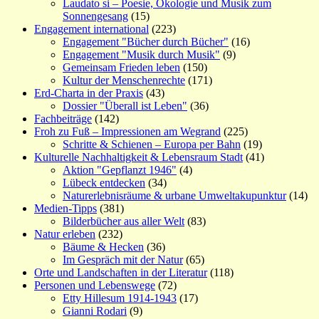
Laudato si – Poesie, Ökologie und Musik zum
Sonnengesang
(15)
Engagement international
(223)
Engagement "Bücher durch Bücher"
(16)
Engagement "Musik durch Musik"
(9)
Gemeinsam Frieden leben
(150)
Kultur der Menschenrechte
(171)
Erd-Charta in der Praxis
(43)
Dossier "Überall ist Leben"
(36)
Fachbeiträge
(142)
Froh zu Fuß – Impressionen am Wegrand
(225)
Schritte & Schienen – Europa per Bahn
(19)
Kulturelle Nachhaltigkeit & Lebensraum Stadt
(41)
Aktion "Gepflanzt 1946"
(4)
Lübeck entdecken
(34)
Naturerlebnisräume & urbane Umweltakupunktur
(14)
Medien-Tipps
(381)
Bilderbücher aus aller Welt
(83)
Natur erleben
(232)
Bäume & Hecken
(36)
Im Gespräch mit der Natur
(65)
Orte und Landschaften in der Literatur
(118)
Personen und Lebenswege
(72)
Etty Hillesum 1914-1943
(17)
Gianni Rodari
(9)