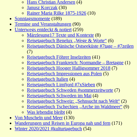
Hans Christian Andersen
(4)
Janusz Korczak
(30)
Rainer Maria Rilke 1875-1926
(10)
Sonntagsmomente
(189)
Termine und Veranstaltungen
(90)
Unterwegs entdeckt & notiert
(259)
Märzlesung17 Texte und Kontexte
(8)
Reisetagebuch Benelux „Wege & Worte“
(6)
Reisetagebuch Dänische Ostseeküste #7tage – #7zeilen
(7)
Reisetagebuch Föhrer Inselzeiten
(41)
Reisetagebuch Frankreich: Normandie – Bretagne
(1)
Reisetagebuch Hooger Halligsommer 2018
(7)
Reisetagebuch Impressionen aus Polen
(5)
Reisetagebuch Italien
(4)
Reisetagebuch Limfjord #7xSieben
(9)
Reisetagebuch Schweden #sommerzeitworte
(7)
Reisetagebuch Schweden im Mai
(4)
Reisetagebuch Schweiz: „Sehnsucht nach Welt“
(2)
Reisetagebuch Tschechien „Arche im Waldmeer“
(9)
Was lebendig bleibt
(4)
Von Muscheln und Meer
(130)
Wanderungen und Reisen in Europa nah und fern
(171)
Winter 2020/2021 #kulturtagebuch
(54)