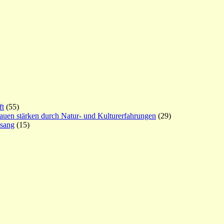
ft
(55)
rauen stärken durch Natur- und Kulturerfahrungen
(29)
esang
(15)