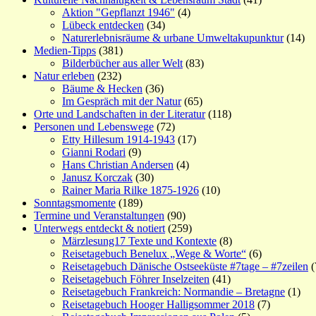
Aktion "Gepflanzt 1946"
(4)
Lübeck entdecken
(34)
Naturerlebnisräume & urbane Umweltakupunktur
(14)
Medien-Tipps
(381)
Bilderbücher aus aller Welt
(83)
Natur erleben
(232)
Bäume & Hecken
(36)
Im Gespräch mit der Natur
(65)
Orte und Landschaften in der Literatur
(118)
Personen und Lebenswege
(72)
Etty Hillesum 1914-1943
(17)
Gianni Rodari
(9)
Hans Christian Andersen
(4)
Janusz Korczak
(30)
Rainer Maria Rilke 1875-1926
(10)
Sonntagsmomente
(189)
Termine und Veranstaltungen
(90)
Unterwegs entdeckt & notiert
(259)
Märzlesung17 Texte und Kontexte
(8)
Reisetagebuch Benelux „Wege & Worte“
(6)
Reisetagebuch Dänische Ostseeküste #7tage – #7zeilen
(
Reisetagebuch Föhrer Inselzeiten
(41)
Reisetagebuch Frankreich: Normandie – Bretagne
(1)
Reisetagebuch Hooger Halligsommer 2018
(7)