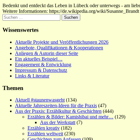
Bedenkt und entdeckt das Leben in Lübeck oder unterwegs - am liebste
Weitere Informationen: https://de.wikipedia.org/wiki/Susanne_Brandt
Suchen
nach:
Wissenswertes
Aktuelle Projekte und Veröffentlichungen 2026
Angebote, Qualifikationen & Kooperationen
Anliegen & Autorin dieser Seite
Ein aktuelles Beispiel…
Engagement & Entwicklung
Impressum & Datenschutz
Links & Literatur
Themen
Aktuell #staunenwasgeht
(134)
Aktuelle Jahreszeiten-Ideen für die Praxis
(47)
Aus der Praxis: Erzählkultur & Geschichten
(444)
Erzählen & Bilder: Kamishibai und mehr…
(129)
Aus der Werkstatt
(7)
Erzählen kreativ
(182)
Erzählen weltweit
(230)
Geschichten zum Anfassen
(109)