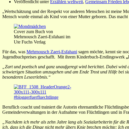
Veröffentlicht unter
Erzählen weltweit
,
Gemeinsam Frieden leb
„Wertschätzung und der Respekt vor anderen Menschen ist meine Mot
Mensch wurde einmal als Kind von einer Mutter geboren. Das macht ihn
Cover zum Buch von
Mehrnousch Zaeri-Esfahani im
Ute Fuchs Verlag
Für das, was
Mehrnousch Zaeri-Esfahani
sagen möchte, kennt sie noc
Jugendbuchpreises geschafft. Mit ihrem Kinderbuch-Erstlingswerk
„
„Zart und poetisch und ganz unaufgeregt wird berichtet. Dabei wird d
schwierigen Situation umzugehen und am Ende Trost und Hilfe bei sich
besonderen Leseerlebnis.“
#bloggerfuerfluechtlinge
Beruflich coacht und trainiert die Autorin ehrenamtliche Flüchtlingsbe
Gemeindeverwaltungen in der Aufnahme von Flüchtlingen und in Frage
„Nachdem ich mehr als zehn Jahre lang als Sozialarbeiterin für die R
ich, dass ich die Dinge nicht mehr übers Knie brechen möchte: Ich e