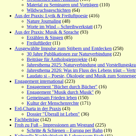
Material zu Seminaren und Vorträgen
(110)
Wildwuchsgeschichten
(64)
Aus der Praxis: Lyrik & Freiluftpoesie
(416)
Nature Journaling
(48)
Worte im Wind – Schreibwerkstatt
(17)
Aus der Praxis: Musik & Sprache
(93)
Erzählen & Singen
(85)
Freiluftlieder
(11)
Ausgewählte Impulse zum Stöbern und Entdecken
(258)
30 Jahre Publikationen zur Naturverbindung
(22)
Beiträge für Anthologieprojekte
(14)
Jahresthema 2025: Naturverbindung und Vorstellungskra
Jahresthema 2026: Was im Fluss des Lebens trägt – Vert
Laudato si – Poesie, Ökologie und Musik zum Sonneng
Engagement international
(223)
Engagement "Bücher durch Bücher"
(16)
Engagement "Musik durch Musik"
(9)
Gemeinsam Frieden leben
(150)
Kultur der Menschenrechte
(171)
Erd-Charta in der Praxis
(43)
Dossier "Überall ist Leben"
(36)
Fachbeiträge
(142)
Froh zu Fuß – Impressionen am Wegrand
(225)
Schritte & Schienen – Europa per Bahn
(19)
Kulturelle Nachhaltigkeit & Lebensraum Stadt
(41)