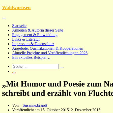
Zum
Waldworte.eu
Inhalt
springen
Startseite
Anliegen & Autorin dieser Seite
Engagement & Entwicklung
Links & Literatur
Impressum & Datenschutz
Angebote, Qualifikationen & Kooperationen
Aktuelle Projekte und Veröffentlichungen 2026
Ein aktuelles Beispiel…
„Mit Humor und Poesie zum Nac
schreibt und erzählt von Fluch
Von –
Susanne.brandt
Veröffentlicht am
15. Oktober 2015
12. Dezember 2015