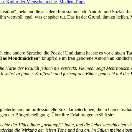
en
,
Kultur der Menschenrechte
,
Medien-Tipps
ivation“, bekennt die aus dem Iran stammende Autorin und Sozialarbe
 wertvoll, egal, was er später tut. Das ist der Grund, ihm zu helfen. 
h eine andere Sprache: die Poesie! Und damit hat sie es vor einigen T
Das Mondmädchen“
knüpft die im Iran geborene Autorin an kindlich
ie Härte der Realität jedoch nie verdeckt. Vielmehr zeigt Mehrnousch Z
 selbst zu finden. Kraftvolle und farbenfrohe Bilder gemischt mit der
gleiterInnen und professionelle SozialarbeiterInnen, die in Gemeinschaf
n der Bürgerbeteiligung. Über ihre Erfahrungen erzählt sie:
echte der Flüchtlinge „gekämpft“ hatte, und die Lebensgeschichten viel
ntdeckte die Wirkung der leisen Töne und fing an, im Stillen meine eig