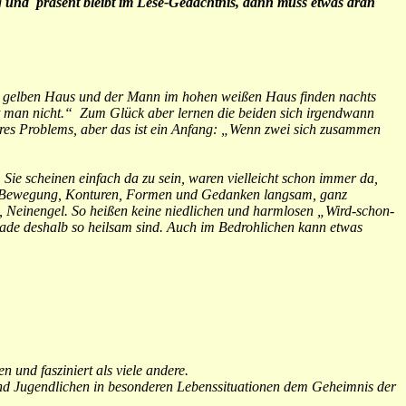
ig und präsent bleibt im Lese-Gedächtnis, dann muss etwas dran
en gelben Haus und der Mann im hohen weißen Haus finden nachts
nt man nicht.“ Zum Glück aber lernen die beiden sich irgendwann
ihres Problems, aber das ist ein Anfang: „Wenn zwei sich zusammen
Sie scheinen einfach da zu sein, waren vielleicht schon immer da,
en, Bewegung, Konturen, Formen und Gedanken langsam, ganz
 Neinengel. So heißen keine niedlichen und harmlosen „Wird-schon-
ade deshalb so heilsam sind. Auch im Bedrohlichen kann etwas
und fasziniert als viele andere.
und Jugendlichen in besonderen Lebenssituationen dem Geheimnis der