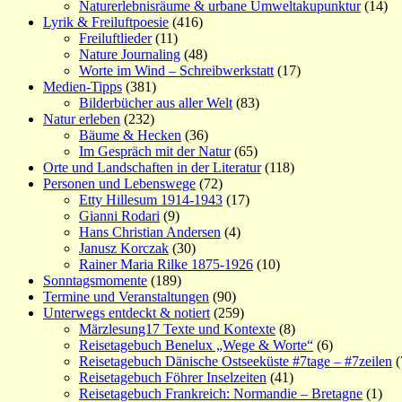
Naturerlebnisräume & urbane Umweltakupunktur
(14)
Lyrik & Freiluftpoesie
(416)
Freiluftlieder
(11)
Nature Journaling
(48)
Worte im Wind – Schreibwerkstatt
(17)
Medien-Tipps
(381)
Bilderbücher aus aller Welt
(83)
Natur erleben
(232)
Bäume & Hecken
(36)
Im Gespräch mit der Natur
(65)
Orte und Landschaften in der Literatur
(118)
Personen und Lebenswege
(72)
Etty Hillesum 1914-1943
(17)
Gianni Rodari
(9)
Hans Christian Andersen
(4)
Janusz Korczak
(30)
Rainer Maria Rilke 1875-1926
(10)
Sonntagsmomente
(189)
Termine und Veranstaltungen
(90)
Unterwegs entdeckt & notiert
(259)
Märzlesung17 Texte und Kontexte
(8)
Reisetagebuch Benelux „Wege & Worte“
(6)
Reisetagebuch Dänische Ostseeküste #7tage – #7zeilen
(
Reisetagebuch Föhrer Inselzeiten
(41)
Reisetagebuch Frankreich: Normandie – Bretagne
(1)