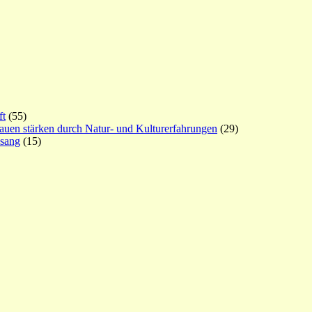
ft
(55)
rauen stärken durch Natur- und Kulturerfahrungen
(29)
esang
(15)