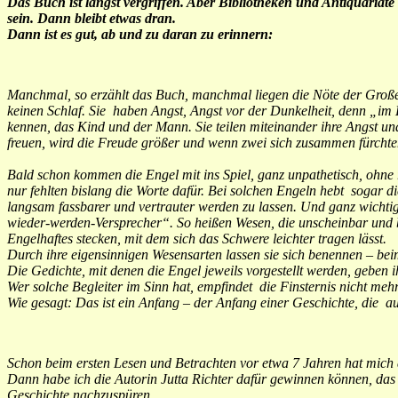
Das Buch ist längst vergriffen. Aber Bibliotheken und Antiquaria
sein. Dann bleibt etwas dran.
Dann ist es gut, ab und zu daran zu erinnern:
Manchmal, so erzählt das Buch, manchmal liegen die Nöte der Große
keinen Schlaf. Sie haben Angst, Angst vor der Dunkelheit, denn „im
kennen, das Kind und der Mann. Sie teilen miteinander ihre Angst un
freuen, wird die Freude größer und wenn zwei sich zusammen fürchten
Bald schon kommen die Engel mit ins Spiel, ganz unpathetisch, ohne r
nur fehlten bislang die Worte dafür. Bei solchen Engeln hebt soga
langsam fassbarer und vertrauter werden zu lassen. Und ganz wich
wieder-werden-Versprecher“. So heißen Wesen, die unscheinbar und 
Engelhaftes stecken, mit dem sich das Schwere leichter tragen lässt.
Durch ihre eigensinnigen Wesensarten lassen sie sich benennen – be
Die Gedichte, mit denen die Engel jeweils vorgestellt werden, geben i
Wer solche Begleiter im Sinn hat, empfindet die Finsternis nicht mehr
Wie gesagt: Das ist ein Anfang – der Anfang einer Geschichte, die auf
Schon beim ersten Lesen und Betrachten vor etwa 7 Jahren hat mich d
Dann habe ich die Autorin Jutta Richter dafür gewinnen können, das
Geschichte nachzuspüren.