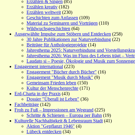
Erzählen & Singen
(85)
Erzählen kreativ
(182)
Erzählen weltweit
(230)
Geschichten zum Anfassen
(109)
Material zu Seminaren und Vorträgen
(110)
Wildwuchsgeschichten
(64)
Ausgewählte Impulse zum Stöbern und Entdecken
(258)
30 Jahre Publikationen zur Naturverbindung
(22)
Beiträge für Anthologieprojekte
(14)
Jahresthema 2025: Naturverbindung und Vorstellungskra
Jahresthema 2026: Was im Fluss des Lebens trägt – Vert
Laudato si – Poesie, Ökologie und Musik zum Sonneng
Engagement international
(223)
Engagement "Bücher durch Bücher"
(16)
Engagement "Musik durch Musik"
(9)
Gemeinsam Frieden leben
(150)
Kultur der Menschenrechte
(171)
Erd-Charta in der Praxis
(43)
Dossier "Überall ist Leben"
(36)
Fachbeiträge
(142)
Froh zu Fuß – Impressionen am Wegrand
(225)
Schritte & Schienen – Europa per Bahn
(19)
Kulturelle Nachhaltigkeit & Lebensraum Stadt
(41)
Aktion "Gepflanzt 1946"
(4)
Lübeck entdecken
(34)