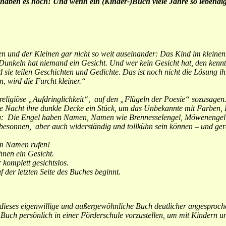
te haben es noch! Und wenn ein (Kinder-)Buch viele Jahre so lebend
n und der Kleinen gar nicht so weit auseinander: Das Kind im klein
 Dunkeln hat niemand ein Gesicht. Und wer kein Gesicht hat, den ken
d sie teilen Geschichten und Gedichte. Das ist noch nicht die Lösung 
, wird die Furcht kleiner.“
eligiöse „Aufdringlichkeit“, auf den „Flügeln der Poesie“ sozusagen. 
r die Nacht ihre dunkle Decke ein Stück, um das Unbekannte mit Farb
tig: Die Engel haben Namen, Namen wie Brennesselengel, Möwenengel,
besonnen, aber auch widerständig und tollkühn sein können – und ger
im Namen rufen!
hnen ein Gesicht.
 komplett gesichtslos.
 der letzten Seite des Buches beginnt.
ieses eigenwillige und außergewöhnliche Buch deutlicher angesprochen 
 Buch persönlich in einer Förderschule vorzustellen, um mit Kindern 