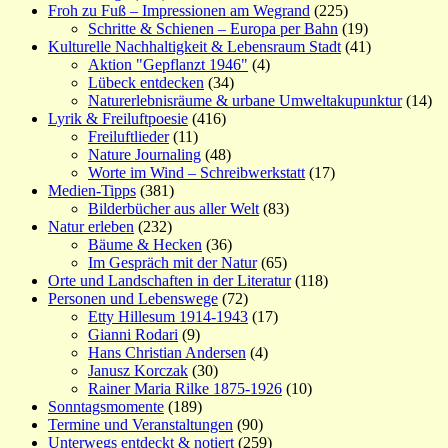
Froh zu Fuß – Impressionen am Wegrand
(225)
Schritte & Schienen – Europa per Bahn
(19)
Kulturelle Nachhaltigkeit & Lebensraum Stadt
(41)
Aktion "Gepflanzt 1946"
(4)
Lübeck entdecken
(34)
Naturerlebnisräume & urbane Umweltakupunktur
(14)
Lyrik & Freiluftpoesie
(416)
Freiluftlieder
(11)
Nature Journaling
(48)
Worte im Wind – Schreibwerkstatt
(17)
Medien-Tipps
(381)
Bilderbücher aus aller Welt
(83)
Natur erleben
(232)
Bäume & Hecken
(36)
Im Gespräch mit der Natur
(65)
Orte und Landschaften in der Literatur
(118)
Personen und Lebenswege
(72)
Etty Hillesum 1914-1943
(17)
Gianni Rodari
(9)
Hans Christian Andersen
(4)
Janusz Korczak
(30)
Rainer Maria Rilke 1875-1926
(10)
Sonntagsmomente
(189)
Termine und Veranstaltungen
(90)
Unterwegs entdeckt & notiert
(259)