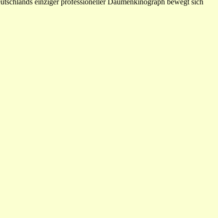
utschlands einziger professioneller Daumenkinograph bewegt sich