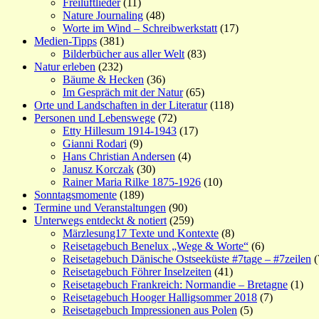
Freiluftlieder
(11)
Nature Journaling
(48)
Worte im Wind – Schreibwerkstatt
(17)
Medien-Tipps
(381)
Bilderbücher aus aller Welt
(83)
Natur erleben
(232)
Bäume & Hecken
(36)
Im Gespräch mit der Natur
(65)
Orte und Landschaften in der Literatur
(118)
Personen und Lebenswege
(72)
Etty Hillesum 1914-1943
(17)
Gianni Rodari
(9)
Hans Christian Andersen
(4)
Janusz Korczak
(30)
Rainer Maria Rilke 1875-1926
(10)
Sonntagsmomente
(189)
Termine und Veranstaltungen
(90)
Unterwegs entdeckt & notiert
(259)
Märzlesung17 Texte und Kontexte
(8)
Reisetagebuch Benelux „Wege & Worte“
(6)
Reisetagebuch Dänische Ostseeküste #7tage – #7zeilen
(
Reisetagebuch Föhrer Inselzeiten
(41)
Reisetagebuch Frankreich: Normandie – Bretagne
(1)
Reisetagebuch Hooger Halligsommer 2018
(7)
Reisetagebuch Impressionen aus Polen
(5)