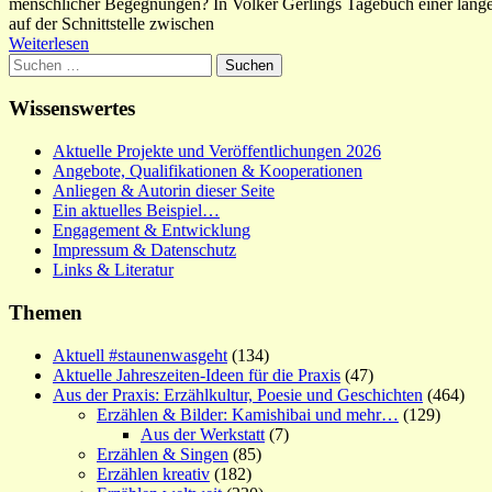
menschlicher Begegnungen? In Volker Gerlings Tagebuch einer langen
auf der Schnittstelle zwischen
Weiterlesen
Suchen
nach:
Wissenswertes
Aktuelle Projekte und Veröffentlichungen 2026
Angebote, Qualifikationen & Kooperationen
Anliegen & Autorin dieser Seite
Ein aktuelles Beispiel…
Engagement & Entwicklung
Impressum & Datenschutz
Links & Literatur
Themen
Aktuell #staunenwasgeht
(134)
Aktuelle Jahreszeiten-Ideen für die Praxis
(47)
Aus der Praxis: Erzählkultur, Poesie und Geschichten
(464)
Erzählen & Bilder: Kamishibai und mehr…
(129)
Aus der Werkstatt
(7)
Erzählen & Singen
(85)
Erzählen kreativ
(182)