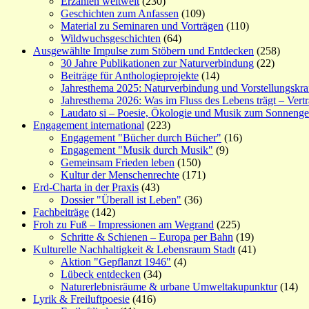
Erzählen weltweit
(230)
Geschichten zum Anfassen
(109)
Material zu Seminaren und Vorträgen
(110)
Wildwuchsgeschichten
(64)
Ausgewählte Impulse zum Stöbern und Entdecken
(258)
30 Jahre Publikationen zur Naturverbindung
(22)
Beiträge für Anthologieprojekte
(14)
Jahresthema 2025: Naturverbindung und Vorstellungskra
Jahresthema 2026: Was im Fluss des Lebens trägt – Vert
Laudato si – Poesie, Ökologie und Musik zum Sonneng
Engagement international
(223)
Engagement "Bücher durch Bücher"
(16)
Engagement "Musik durch Musik"
(9)
Gemeinsam Frieden leben
(150)
Kultur der Menschenrechte
(171)
Erd-Charta in der Praxis
(43)
Dossier "Überall ist Leben"
(36)
Fachbeiträge
(142)
Froh zu Fuß – Impressionen am Wegrand
(225)
Schritte & Schienen – Europa per Bahn
(19)
Kulturelle Nachhaltigkeit & Lebensraum Stadt
(41)
Aktion "Gepflanzt 1946"
(4)
Lübeck entdecken
(34)
Naturerlebnisräume & urbane Umweltakupunktur
(14)
Lyrik & Freiluftpoesie
(416)