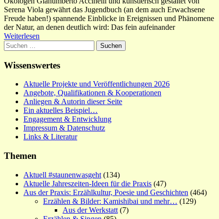
Ökologen Gianumberto Accinelli und künstlerisch gestaltet von
Serena Viola gewährt das Jugendbuch (an dem auch Erwachsene
Freude haben!) spannende Einblicke in Ereignissen und Phänomene
der Natur, an denen deutlich wird: Das fein aufeinander
Weiterlesen
Suchen
nach:
Wissenswertes
Aktuelle Projekte und Veröffentlichungen 2026
Angebote, Qualifikationen & Kooperationen
Anliegen & Autorin dieser Seite
Ein aktuelles Beispiel…
Engagement & Entwicklung
Impressum & Datenschutz
Links & Literatur
Themen
Aktuell #staunenwasgeht
(134)
Aktuelle Jahreszeiten-Ideen für die Praxis
(47)
Aus der Praxis: Erzählkultur, Poesie und Geschichten
(464)
Erzählen & Bilder: Kamishibai und mehr…
(129)
Aus der Werkstatt
(7)
Erzählen & Singen
(85)