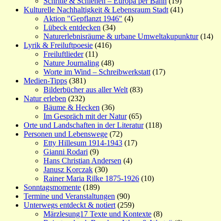
Schritte & Schienen – Europa per Bahn
(19)
Kulturelle Nachhaltigkeit & Lebensraum Stadt
(41)
Aktion "Gepflanzt 1946"
(4)
Lübeck entdecken
(34)
Naturerlebnisräume & urbane Umweltakupunktur
(14)
Lyrik & Freiluftpoesie
(416)
Freiluftlieder
(11)
Nature Journaling
(48)
Worte im Wind – Schreibwerkstatt
(17)
Medien-Tipps
(381)
Bilderbücher aus aller Welt
(83)
Natur erleben
(232)
Bäume & Hecken
(36)
Im Gespräch mit der Natur
(65)
Orte und Landschaften in der Literatur
(118)
Personen und Lebenswege
(72)
Etty Hillesum 1914-1943
(17)
Gianni Rodari
(9)
Hans Christian Andersen
(4)
Janusz Korczak
(30)
Rainer Maria Rilke 1875-1926
(10)
Sonntagsmomente
(189)
Termine und Veranstaltungen
(90)
Unterwegs entdeckt & notiert
(259)
Märzlesung17 Texte und Kontexte
(8)