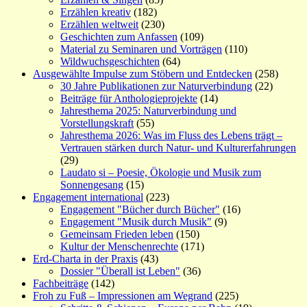
Erzählen kreativ
(182)
Erzählen weltweit
(230)
Geschichten zum Anfassen
(109)
Material zu Seminaren und Vorträgen
(110)
Wildwuchsgeschichten
(64)
Ausgewählte Impulse zum Stöbern und Entdecken
(258)
30 Jahre Publikationen zur Naturverbindung
(22)
Beiträge für Anthologieprojekte
(14)
Jahresthema 2025: Naturverbindung und
Vorstellungskraft
(55)
Jahresthema 2026: Was im Fluss des Lebens trägt –
Vertrauen stärken durch Natur- und Kulturerfahrungen
(29)
Laudato si – Poesie, Ökologie und Musik zum
Sonnengesang
(15)
Engagement international
(223)
Engagement "Bücher durch Bücher"
(16)
Engagement "Musik durch Musik"
(9)
Gemeinsam Frieden leben
(150)
Kultur der Menschenrechte
(171)
Erd-Charta in der Praxis
(43)
Dossier "Überall ist Leben"
(36)
Fachbeiträge
(142)
Froh zu Fuß – Impressionen am Wegrand
(225)