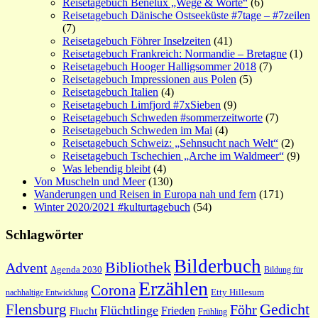
Reisetagebuch Benelux „Wege & Worte“
(6)
Reisetagebuch Dänische Ostseeküste #7tage – #7zeilen
(7)
Reisetagebuch Föhrer Inselzeiten
(41)
Reisetagebuch Frankreich: Normandie – Bretagne
(1)
Reisetagebuch Hooger Halligsommer 2018
(7)
Reisetagebuch Impressionen aus Polen
(5)
Reisetagebuch Italien
(4)
Reisetagebuch Limfjord #7xSieben
(9)
Reisetagebuch Schweden #sommerzeitworte
(7)
Reisetagebuch Schweden im Mai
(4)
Reisetagebuch Schweiz: „Sehnsucht nach Welt“
(2)
Reisetagebuch Tschechien „Arche im Waldmeer“
(9)
Was lebendig bleibt
(4)
Von Muscheln und Meer
(130)
Wanderungen und Reisen in Europa nah und fern
(171)
Winter 2020/2021 #kulturtagebuch
(54)
Schlagwörter
Bilderbuch
Bibliothek
Advent
Agenda 2030
Bildung für
Erzählen
Corona
nachhaltige Entwicklung
Etty Hillesum
Gedicht
Flensburg
Föhr
Flüchtlinge
Frieden
Flucht
Frühling