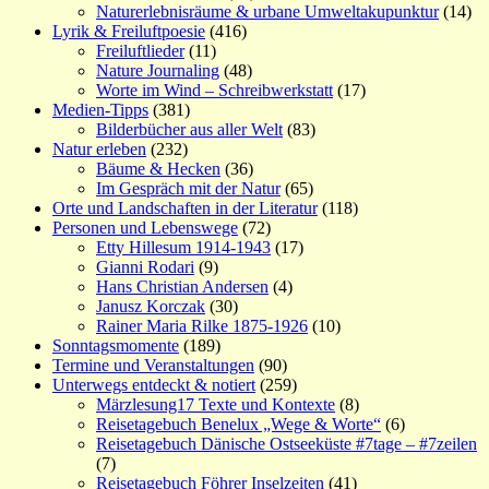
Naturerlebnisräume & urbane Umweltakupunktur
(14)
Lyrik & Freiluftpoesie
(416)
Freiluftlieder
(11)
Nature Journaling
(48)
Worte im Wind – Schreibwerkstatt
(17)
Medien-Tipps
(381)
Bilderbücher aus aller Welt
(83)
Natur erleben
(232)
Bäume & Hecken
(36)
Im Gespräch mit der Natur
(65)
Orte und Landschaften in der Literatur
(118)
Personen und Lebenswege
(72)
Etty Hillesum 1914-1943
(17)
Gianni Rodari
(9)
Hans Christian Andersen
(4)
Janusz Korczak
(30)
Rainer Maria Rilke 1875-1926
(10)
Sonntagsmomente
(189)
Termine und Veranstaltungen
(90)
Unterwegs entdeckt & notiert
(259)
Märzlesung17 Texte und Kontexte
(8)
Reisetagebuch Benelux „Wege & Worte“
(6)
Reisetagebuch Dänische Ostseeküste #7tage – #7zeilen
(7)
Reisetagebuch Föhrer Inselzeiten
(41)