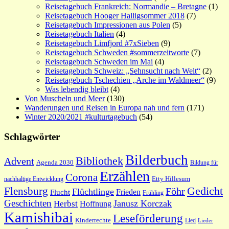
Reisetagebuch Frankreich: Normandie – Bretagne
(1)
Reisetagebuch Hooger Halligsommer 2018
(7)
Reisetagebuch Impressionen aus Polen
(5)
Reisetagebuch Italien
(4)
Reisetagebuch Limfjord #7xSieben
(9)
Reisetagebuch Schweden #sommerzeitworte
(7)
Reisetagebuch Schweden im Mai
(4)
Reisetagebuch Schweiz: „Sehnsucht nach Welt“
(2)
Reisetagebuch Tschechien „Arche im Waldmeer“
(9)
Was lebendig bleibt
(4)
Von Muscheln und Meer
(130)
Wanderungen und Reisen in Europa nah und fern
(171)
Winter 2020/2021 #kulturtagebuch
(54)
Schlagwörter
Bilderbuch
Bibliothek
Advent
Agenda 2030
Bildung für
Erzählen
Corona
nachhaltige Entwicklung
Etty Hillesum
Gedicht
Flensburg
Föhr
Flüchtlinge
Frieden
Flucht
Frühling
Geschichten
Janusz Korczak
Herbst
Hoffnung
Kamishibai
Leseförderung
Kinderrechte
Lied
Lieder