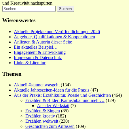
und Kreativität nachspürten.
Suchen
nach:
Wissenswertes
Aktuelle Projekte und Veröffentlichungen 2026
Angebote, Qualifikationen & Kooperationen
Anliegen & Autorin dieser Seite
Ein aktuelles Beispiel…
Engagement & Entwicklung
Impressum & Datenschutz
Links & Literatur
Themen
Aktuell #staunenwasgeht
(134)
Aktuelle Jahreszeiten-Ideen für die Praxis
(47)
Aus der Praxis: Erzählkultur, Poesie und Geschichten
(464)
Erzählen & Bilder: Kamishibai und mehr…
(129)
Aus der Werkstatt
(7)
Erzählen & Singen
(85)
Erzählen kreativ
(182)
Erzählen weltweit
(230)
Geschichten zum Anfassen
(109)