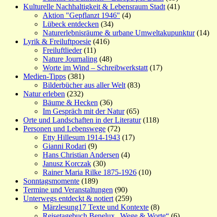
Kulturelle Nachhaltigkeit & Lebensraum Stadt
(41)
Aktion "Gepflanzt 1946"
(4)
Lübeck entdecken
(34)
Naturerlebnisräume & urbane Umweltakupunktur
(14)
Lyrik & Freiluftpoesie
(416)
Freiluftlieder
(11)
Nature Journaling
(48)
Worte im Wind – Schreibwerkstatt
(17)
Medien-Tipps
(381)
Bilderbücher aus aller Welt
(83)
Natur erleben
(232)
Bäume & Hecken
(36)
Im Gespräch mit der Natur
(65)
Orte und Landschaften in der Literatur
(118)
Personen und Lebenswege
(72)
Etty Hillesum 1914-1943
(17)
Gianni Rodari
(9)
Hans Christian Andersen
(4)
Janusz Korczak
(30)
Rainer Maria Rilke 1875-1926
(10)
Sonntagsmomente
(189)
Termine und Veranstaltungen
(90)
Unterwegs entdeckt & notiert
(259)
Märzlesung17 Texte und Kontexte
(8)
Reisetagebuch Benelux „Wege & Worte“
(6)