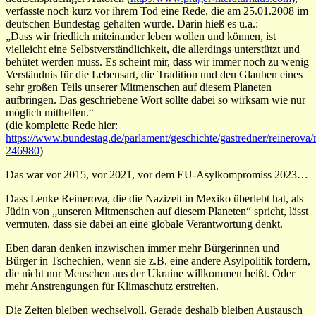
verfasste noch kurz vor ihrem Tod eine Rede, die am 25.01.2008 im
deutschen Bundestag gehalten wurde. Darin hieß es u.a.:
„Dass wir friedlich miteinander leben wollen und können, ist
vielleicht eine Selbstverständlichkeit, die allerdings unterstützt und
behütet werden muss. Es scheint mir, dass wir immer noch zu wenig
Verständnis für die Lebensart, die Tradition und den Glauben eines
sehr großen Teils unserer Mitmenschen auf diesem Planeten
aufbringen. Das geschriebene Wort sollte dabei so wirksam wie nur
möglich mithelfen.“
(die komplette Rede hier:
https://www.bundestag.de/parlament/geschichte/gastredner/reinerova/
246980
)
Das war vor 2015, vor 2021, vor dem EU-Asylkompromiss 2023…
Dass Lenke Reinerova, die die Nazizeit in Mexiko überlebt hat, als
Jüdin von „unseren Mitmenschen auf diesem Planeten“ spricht, lässt
vermuten, dass sie dabei an eine globale Verantwortung denkt.
Eben daran denken inzwischen immer mehr Bürgerinnen und
Bürger in Tschechien, wenn sie z.B. eine andere Asylpolitik fordern,
die nicht nur Menschen aus der Ukraine willkommen heißt. Oder
mehr Anstrengungen für Klimaschutz erstreiten.
Die Zeiten bleiben wechselvoll. Gerade deshalb bleiben Austausch