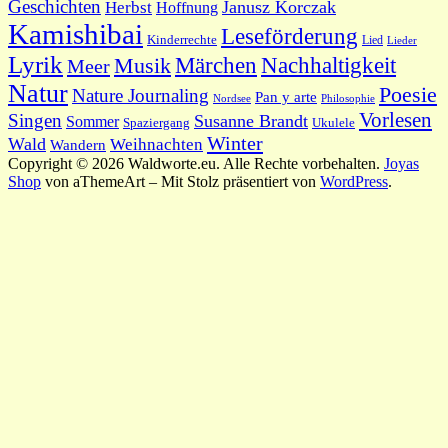
Geschichten
Janusz Korczak
Herbst
Hoffnung
Kamishibai
Leseförderung
Kinderrechte
Lied
Lieder
Lyrik
Nachhaltigkeit
Märchen
Musik
Meer
Natur
Poesie
Nature Journaling
Pan y arte
Philosophie
Nordsee
Vorlesen
Singen
Susanne Brandt
Sommer
Spaziergang
Ukulele
Winter
Wald
Weihnachten
Wandern
Copyright © 2026 Waldworte.eu. Alle Rechte vorbehalten.
Joyas
Shop
von aThemeArt – Mit Stolz präsentiert von
WordPress
.