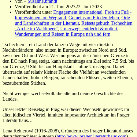
Von –
Susanne.brandt
Veröffentlicht am
21. Juni 2023
22. Juni 2023
Veröffentlicht unter
Engagement international
,
Froh zu Fuß -
Impressionen am Wegrand
,
Gemeinsam Frieden leben
,
Orte
und Landschaften in der Literatur
,
Reisetagebuch Tschechien
„Arche im Waldmeer“
,
Unterwegs entdeckt & notiert
,
Wanderungen und Reisen in Europa nah und fern
Tschechien – ein Land der kurzen Wege mit vier direkten
Nachbarländern, also mitten in Europa: zwischen Nord und Süd,
zwischen Ost und West. Wer morgens an der dänischen Grenze in
den EC nach Prag steigt, kann nachmittags am Ziel sein: 7,5 Std. bis
zur Grenze, 9 Std. bis zur Hauptstadt – ohne Umsteigen. Dabei
überrascht auf relativ kleiner Fläche die Vielfalt an wechselnden
Landschaften, hohen Bergen, rauschenden Flüssen, weiten Ebenen,
bezaubernden Städten.
Nicht weniger wechselvoll: die alte und neuere Geschichte des
Landes.
Unser letzter Reisetag in Prag war diesen Wechseln gewidmet: im
alten jüdischen Viertel, inmitten imposanter Architektur, im Prager
Literaturhaus…
Lena Reinerovà (1916-2008), Gründerin des Prager Literaturhauses
deutschsprachiger Autoren (
http://www.prager-literaturhaus.com
),