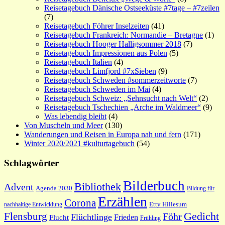
Reisetagebuch Dänische Ostseeküste #7tage – #7zeilen
(7)
Reisetagebuch Föhrer Inselzeiten
(41)
Reisetagebuch Frankreich: Normandie – Bretagne
(1)
Reisetagebuch Hooger Halligsommer 2018
(7)
Reisetagebuch Impressionen aus Polen
(5)
Reisetagebuch Italien
(4)
Reisetagebuch Limfjord #7xSieben
(9)
Reisetagebuch Schweden #sommerzeitworte
(7)
Reisetagebuch Schweden im Mai
(4)
Reisetagebuch Schweiz: „Sehnsucht nach Welt“
(2)
Reisetagebuch Tschechien „Arche im Waldmeer“
(9)
Was lebendig bleibt
(4)
Von Muscheln und Meer
(130)
Wanderungen und Reisen in Europa nah und fern
(171)
Winter 2020/2021 #kulturtagebuch
(54)
Schlagwörter
Bilderbuch
Bibliothek
Advent
Agenda 2030
Bildung für
Erzählen
Corona
nachhaltige Entwicklung
Etty Hillesum
Gedicht
Flensburg
Föhr
Flüchtlinge
Frieden
Flucht
Frühling