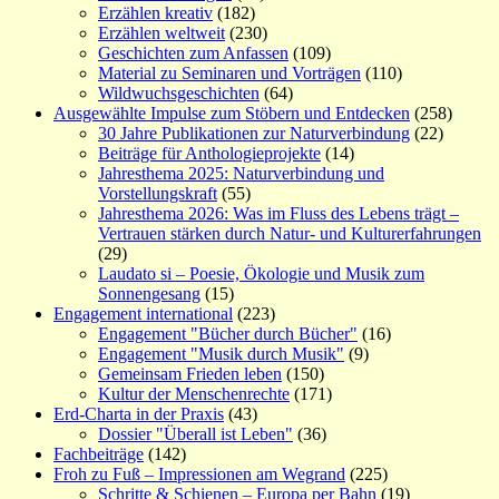
Erzählen kreativ
(182)
Erzählen weltweit
(230)
Geschichten zum Anfassen
(109)
Material zu Seminaren und Vorträgen
(110)
Wildwuchsgeschichten
(64)
Ausgewählte Impulse zum Stöbern und Entdecken
(258)
30 Jahre Publikationen zur Naturverbindung
(22)
Beiträge für Anthologieprojekte
(14)
Jahresthema 2025: Naturverbindung und
Vorstellungskraft
(55)
Jahresthema 2026: Was im Fluss des Lebens trägt –
Vertrauen stärken durch Natur- und Kulturerfahrungen
(29)
Laudato si – Poesie, Ökologie und Musik zum
Sonnengesang
(15)
Engagement international
(223)
Engagement "Bücher durch Bücher"
(16)
Engagement "Musik durch Musik"
(9)
Gemeinsam Frieden leben
(150)
Kultur der Menschenrechte
(171)
Erd-Charta in der Praxis
(43)
Dossier "Überall ist Leben"
(36)
Fachbeiträge
(142)
Froh zu Fuß – Impressionen am Wegrand
(225)
Schritte & Schienen – Europa per Bahn
(19)