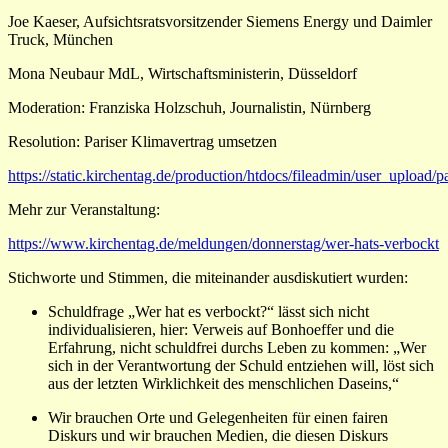
Joe Kaeser, Aufsichtsratsvorsitzender Siemens Energy und Daimler
Truck, München
Mona Neubaur MdL, Wirtschaftsministerin, Düsseldorf
Moderation: Franziska Holzschuh, Journalistin, Nürnberg
Resolution: Pariser Klimavertrag umsetzen
https://static.kirchentag.de/production/htdocs/fileadmin/user_upload/p
Mehr zur Veranstaltung:
https://www.kirchentag.de/meldungen/donnerstag/wer-hats-verbockt
Stichworte und Stimmen, die miteinander ausdiskutiert wurden:
Schuldfrage „Wer hat es verbockt?“ lässt sich nicht
individualisieren, hier: Verweis auf Bonhoeffer und die
Erfahrung, nicht schuldfrei durchs Leben zu kommen: „Wer
sich in der Verantwortung der Schuld entziehen will, löst sich
aus der letzten Wirklichkeit des menschlichen Daseins,“
Wir brauchen Orte und Gelegenheiten für einen fairen
Diskurs und wir brauchen Medien, die diesen Diskurs