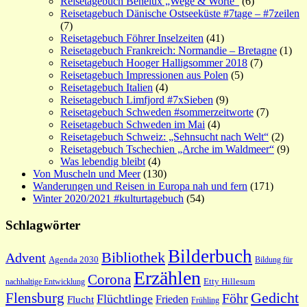
Reisetagebuch Benelux „Wege & Worte“
(6)
Reisetagebuch Dänische Ostseeküste #7tage – #7zeilen
(7)
Reisetagebuch Föhrer Inselzeiten
(41)
Reisetagebuch Frankreich: Normandie – Bretagne
(1)
Reisetagebuch Hooger Halligsommer 2018
(7)
Reisetagebuch Impressionen aus Polen
(5)
Reisetagebuch Italien
(4)
Reisetagebuch Limfjord #7xSieben
(9)
Reisetagebuch Schweden #sommerzeitworte
(7)
Reisetagebuch Schweden im Mai
(4)
Reisetagebuch Schweiz: „Sehnsucht nach Welt“
(2)
Reisetagebuch Tschechien „Arche im Waldmeer“
(9)
Was lebendig bleibt
(4)
Von Muscheln und Meer
(130)
Wanderungen und Reisen in Europa nah und fern
(171)
Winter 2020/2021 #kulturtagebuch
(54)
Schlagwörter
Bilderbuch
Bibliothek
Advent
Agenda 2030
Bildung für
Erzählen
Corona
nachhaltige Entwicklung
Etty Hillesum
Gedicht
Flensburg
Föhr
Flüchtlinge
Frieden
Flucht
Frühling