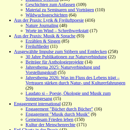
Geschichten zum Anfassen
(109)
Material zu Seminaren und Vorträgen
(110)
Wildwuchsgeschichten
(64)
Aus der Praxis: Lyrik & Freiluftpoesie
(416)
Nature Journaling
(48)
Worte im Wind – Schreibwerkstatt
(17)
Aus der Praxis: Musik & Sprache
(93)
Erzählen & Singen
(85)
Freiluftlieder
(11)
Ausgewählte Impulse zum Stöbern und Entdecken
(258)
30 Jahre Publikationen zur Naturverbindung
(22)
Beiträge für Anthologieprojekte
(14)
Jahresthema 2025: Naturverbindung und
Vorstellungskraft
(55)
Jahresthema 2026: Was im Fluss des Lebens trägt –
Vertrauen stärken durch Natur- und Kulturerfahrungen
(29)
Laudato si – Poesie, Ökologie und Musik zum
Sonnengesang
(15)
Engagement international
(223)
Engagement "Bücher durch Bücher"
(16)
Engagement "Musik durch Musik"
(9)
Gemeinsam Frieden leben
(150)
Kultur der Menschenrechte
(171)
Erd-Charta in der Praxis
(43)