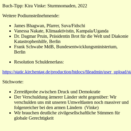
Buch-Tipp: Kira Vinke: Sturmnomaden, 2022
Weitere Podiumsteilnehmende:
James Bhagwan, Pfarrer, Suva/Fidschi
Vanessa Nakate, Klimaaktivistin, Kampala/Uganda
Dr. Dagmar Pruin, Präsidentin Brot für die Welt und Diakonie
Katastrophenhilfe, Berlin
Frank Schwabe MdB, Bundesentwicklungsministerium,
Berlin
Resolution Schuldenerlass:
https://static.kirchentag.de/production/htdocs/fileadmin/user_upload/
Stichworte:
Zerreißprobe zwischen Druck und Demokratie
Der Verschuldung ärmerer Länder steht gegenüber: Wir
verschulden uns mit unseren Umweltlasten noch massiver und
folgenreicher bei den armen Ländern
(Vinke)
Wir brauchen deutliche zivilgesellschaftliche Stimmen für
globale Gerechtigkeit