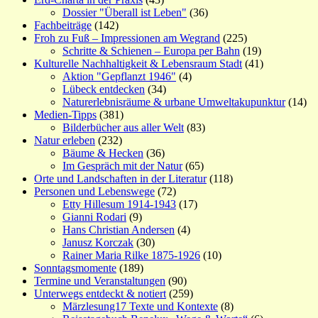
Dossier "Überall ist Leben"
(36)
Fachbeiträge
(142)
Froh zu Fuß – Impressionen am Wegrand
(225)
Schritte & Schienen – Europa per Bahn
(19)
Kulturelle Nachhaltigkeit & Lebensraum Stadt
(41)
Aktion "Gepflanzt 1946"
(4)
Lübeck entdecken
(34)
Naturerlebnisräume & urbane Umweltakupunktur
(14)
Medien-Tipps
(381)
Bilderbücher aus aller Welt
(83)
Natur erleben
(232)
Bäume & Hecken
(36)
Im Gespräch mit der Natur
(65)
Orte und Landschaften in der Literatur
(118)
Personen und Lebenswege
(72)
Etty Hillesum 1914-1943
(17)
Gianni Rodari
(9)
Hans Christian Andersen
(4)
Janusz Korczak
(30)
Rainer Maria Rilke 1875-1926
(10)
Sonntagsmomente
(189)
Termine und Veranstaltungen
(90)
Unterwegs entdeckt & notiert
(259)
Märzlesung17 Texte und Kontexte
(8)