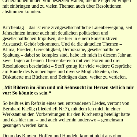
Generationen in den voll besetzten Hallen, die ihre eigenen Fragen
mit einbringen und zu vielen Themen auch über Resolutionen
abstimmen konnten.
Kirchentag – das ist eine zivilgesellschaftliche Laienbewegung, seit
Jahrzehnten immer auch mit deutlichen politischen und
gesellschaftlichen Impulsen, die hier in einem konstruktiven
Austausch Gehör bekommen. Und da die aktuellen Themen –
Klima, Frieden, Gerechtigkeit, Demokratie, gesellschaftliche
Spaltung – dabei so komplex sind, habe ich mich in diesem Jahr an
zwei Tagen auf einen Themenbereich mit vier Foren und drei
Resolutionen beschränkt – Stoff genug für viele weitere Gespräche
am Rande des Kirchentages und diverse Möglichkeiten, das
Diskutierte mit Büchern und Beiträgen dazu
weiter zu vertiefen.
„
Mit Bildern im Sinn und mit Sehnsucht im Herzen stell ich mir
vor: So könnte es sein.“
So heißt es im Refrain eines neu entstandenen Liedes, vertont von
Bernhard Kießig (Liederheft Nr.7), mit dem ich mich in einer
Werkstatt an den Vorbereitungen für den Kirchentag beteiligt hatte
und das hier nun – und auch weiterhin anderswo – gemeinsam
gesungen werden kann.
Denn das Ringen, Hoffen und Handeln kommt nicht aus ohne