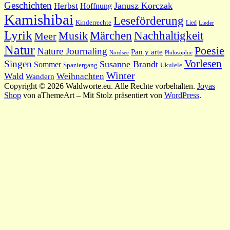
Geschichten
Janusz Korczak
Herbst
Hoffnung
Kamishibai
Leseförderung
Kinderrechte
Lied
Lieder
Lyrik
Nachhaltigkeit
Märchen
Musik
Meer
Natur
Poesie
Nature Journaling
Pan y arte
Philosophie
Nordsee
Vorlesen
Singen
Susanne Brandt
Sommer
Spaziergang
Ukulele
Winter
Wald
Weihnachten
Wandern
Copyright © 2026 Waldworte.eu. Alle Rechte vorbehalten.
Joyas
Shop
von aThemeArt – Mit Stolz präsentiert von
WordPress
.