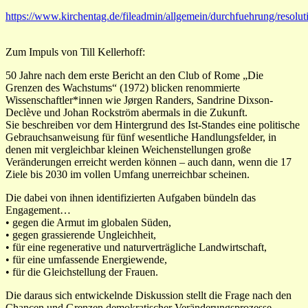
https://www.kirchentag.de/fileadmin/allgemein/durchfuehrung/resol
Zum Impuls von Till Kellerhoff:
50 Jahre nach dem erste Bericht an den Club of Rome „Die
Grenzen des Wachstums“ (1972) blicken renommierte
Wissenschaftler*innen wie Jørgen Randers, Sandrine Dixson-
Declève und Johan Rockström abermals in die Zukunft.
Sie beschreiben vor dem Hintergrund des Ist-Standes eine politische
Gebrauchsanweisung für fünf wesentliche Handlungsfelder, in
denen mit vergleichbar kleinen Weichenstellungen große
Veränderungen erreicht werden können – auch dann, wenn die 17
Ziele bis 2030 im vollen Umfang unerreichbar scheinen.
Die dabei von ihnen identifizierten Aufgaben bündeln das
Engagement…
• gegen die Armut im globalen Süden,
• gegen grassierende Ungleichheit,
• für eine regenerative und naturverträgliche Landwirtschaft,
• für eine umfassende Energiewende,
• für die Gleichstellung der Frauen.
Die daraus sich entwickelnde Diskussion stellt die Frage nach den
Chancen und Grenzen demokratischer Veränderungsprozesse,