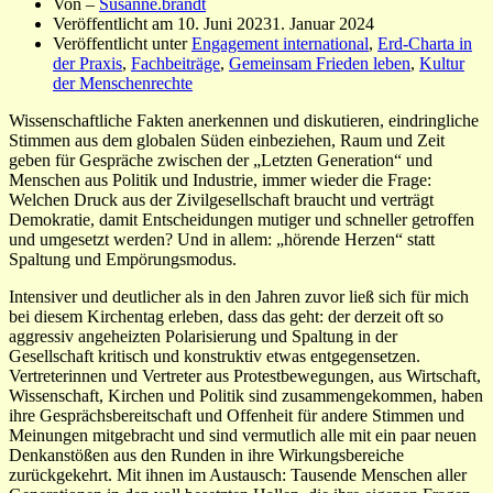
Von –
Susanne.brandt
Veröffentlicht am
10. Juni 2023
1. Januar 2024
Veröffentlicht unter
Engagement international
,
Erd-Charta in
der Praxis
,
Fachbeiträge
,
Gemeinsam Frieden leben
,
Kultur
der Menschenrechte
Wissenschaftliche Fakten anerkennen und diskutieren, eindringliche
Stimmen aus dem globalen Süden einbeziehen, Raum und Zeit
geben für Gespräche zwischen der „Letzten Generation“ und
Menschen aus Politik und Industrie, immer wieder die Frage:
Welchen Druck aus der Zivilgesellschaft braucht und verträgt
Demokratie, damit Entscheidungen mutiger und schneller getroffen
und umgesetzt werden? Und in allem: „hörende Herzen“ statt
Spaltung und Empörungsmodus.
Intensiver und deutlicher als in den Jahren zuvor ließ sich für mich
bei diesem Kirchentag erleben, dass das geht: der derzeit oft so
aggressiv angeheizten Polarisierung und Spaltung in der
Gesellschaft kritisch und konstruktiv etwas entgegensetzen.
Vertreterinnen und Vertreter aus Protestbewegungen, aus Wirtschaft,
Wissenschaft, Kirchen und Politik sind zusammengekommen, haben
ihre Gesprächsbereitschaft und Offenheit für andere Stimmen und
Meinungen mitgebracht und sind vermutlich alle mit ein paar neuen
Denkanstößen aus den Runden in ihre Wirkungsbereiche
zurückgekehrt. Mit ihnen im Austausch: Tausende Menschen aller