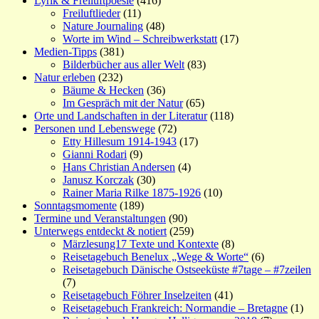
Lyrik & Freiluftpoesie
(416)
Freiluftlieder
(11)
Nature Journaling
(48)
Worte im Wind – Schreibwerkstatt
(17)
Medien-Tipps
(381)
Bilderbücher aus aller Welt
(83)
Natur erleben
(232)
Bäume & Hecken
(36)
Im Gespräch mit der Natur
(65)
Orte und Landschaften in der Literatur
(118)
Personen und Lebenswege
(72)
Etty Hillesum 1914-1943
(17)
Gianni Rodari
(9)
Hans Christian Andersen
(4)
Janusz Korczak
(30)
Rainer Maria Rilke 1875-1926
(10)
Sonntagsmomente
(189)
Termine und Veranstaltungen
(90)
Unterwegs entdeckt & notiert
(259)
Märzlesung17 Texte und Kontexte
(8)
Reisetagebuch Benelux „Wege & Worte“
(6)
Reisetagebuch Dänische Ostseeküste #7tage – #7zeilen
(7)
Reisetagebuch Föhrer Inselzeiten
(41)
Reisetagebuch Frankreich: Normandie – Bretagne
(1)