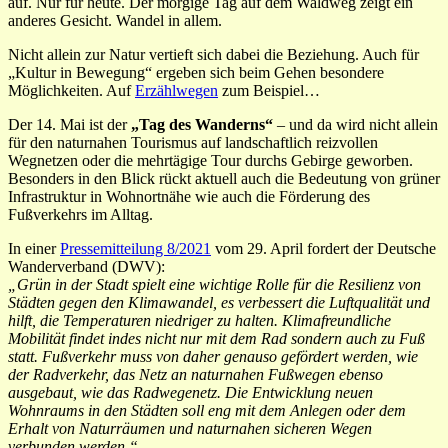
auf. Nur für heute. Der morgige Tag auf dem Waldweg zeigt ein
anderes Gesicht. Wandel in allem.
Nicht allein zur Natur vertieft sich dabei die Beziehung. Auch für
„Kultur in Bewegung“ ergeben sich beim Gehen besondere
Möglichkeiten. Auf
Erzählwegen
zum Beispiel…
Der 14. Mai ist der
„Tag des Wanderns“
– und da wird nicht allein
für den naturnahen Tourismus auf landschaftlich reizvollen
Wegnetzen oder die mehrtägige Tour durchs Gebirge geworben.
Besonders in den Blick rückt aktuell auch die Bedeutung von grüner
Infrastruktur in Wohnortnähe wie auch die Förderung des
Fußverkehrs im Alltag.
In einer
Pressemitteilung 8/2021
vom 29. April fordert der Deutsche
Wanderverband (DWV):
„Grün in der Stadt spielt eine wichtige Rolle für die Resilienz von
Städten gegen den Klimawandel, es verbessert die Luftqualität und
hilft, die Temperaturen niedriger zu halten. Klimafreundliche
Mobilität findet indes nicht nur mit dem Rad sondern auch zu Fuß
statt.
Fußverkehr muss von daher genauso gefördert werden, wie
der Radverkehr, das Netz an naturnahen Fußwegen ebenso
ausgebaut,
wie das Radwegenetz. Die Entwicklung neuen
Wohnraums in den Städten soll eng mit dem Anlegen oder dem
Erhalt von Naturräumen
und naturnahen sicheren Wegen
verbunden werden.“