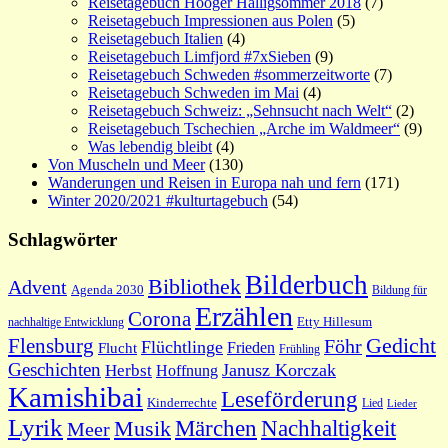
Reisetagebuch Hooger Halligsommer 2018
(7)
Reisetagebuch Impressionen aus Polen
(5)
Reisetagebuch Italien
(4)
Reisetagebuch Limfjord #7xSieben
(9)
Reisetagebuch Schweden #sommerzeitworte
(7)
Reisetagebuch Schweden im Mai
(4)
Reisetagebuch Schweiz: „Sehnsucht nach Welt“
(2)
Reisetagebuch Tschechien „Arche im Waldmeer“
(9)
Was lebendig bleibt
(4)
Von Muscheln und Meer
(130)
Wanderungen und Reisen in Europa nah und fern
(171)
Winter 2020/2021 #kulturtagebuch
(54)
Schlagwörter
Bilderbuch
Bibliothek
Advent
Agenda 2030
Bildung für
Erzählen
Corona
nachhaltige Entwicklung
Etty Hillesum
Gedicht
Flensburg
Föhr
Flüchtlinge
Frieden
Flucht
Frühling
Geschichten
Janusz Korczak
Herbst
Hoffnung
Kamishibai
Leseförderung
Kinderrechte
Lied
Lieder
Lyrik
Nachhaltigkeit
Märchen
Musik
Meer