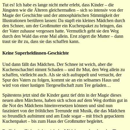
Tut es! Ich habe es lange nicht mehr erlebt, dass Kinder – die
Jüngsten wie die Älteren gleichermaßen – sich so intensiv von der
Magie der Geschichte und der atmosphärischen Stimmigkeit der
Illustrationen berühren lassen: Da stapft ein kleines Mädchen durch
den Schnee, um der Großmutter ein Kuchenpaket zu bringen, das
der Vater zuhause vergessen hatte. Vermutlich geht sie den Weg
durch den Wald das erste Mal allein. Erst zögert die Mutter – dann
traut sie ihr zu, dass sie das schaffen kann.
Keine Superheldinnen-Geschichte
Und dann fällt das Mädchen. Der Schnee ist weich, aber die
Kuchenschachtel nimmt Schaden – und ihr Mut, den Weg allein zu
schaffen, vielleicht auch. Als sie sich aufrappelt und versucht, der
Spur des Vaters zu folgen, kommt sie an ein seltsames Haus und
wird von einer lustigen Tiergesellschaft zum Tee geladen…
Spätestens jetzt sind die Kinder ganz tief drin in der Magie dieses
neuen alten Märchens, haben sich schon auf dem Weg dorthin gut in
die Not des Mädchens hineinversetzen können und sind nun
fasziniert von der fröhlichen Teerunde mit Musik, die das Mädchen
so freundlich aufnimmt und am Ende sogar – mit frisch gepacktem
Kuchenpaket – bis zum Haus der Großmutter begleitet.