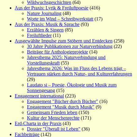
Wildwuchsgeschichten
(64)
Aus der Praxis: Lyrik & Freiluftpoesie
(416)
Nature Journaling
(48)
Worte im Wind – Schreibwerkstatt
(17)
Aus der Praxis: Musik & Sprache
(93)
Erzählen & Singen
(85)
Freiluftlieder
(11)
Ausgewählte Impulse zum Stöbern und Entdecken
(258)
30 Jahre Publikationen zur Naturverbindung
(22)
Beiträge für Anthologieprojekte
(14)
Jahresthema 2025: Naturverbindung und
Vorstellungskraft
(55)
Jahresthema 2026: Was im Fluss des Lebens trägt –
Vertrauen stärken durch Natur- und Kulturerfahrungen
(29)
Laudato si – Poesie, Ökologie und Musik zum
Sonnengesang
(15)
Engagement international
(223)
Engagement "Bücher durch Bücher"
(16)
Engagement "Musik durch Musik"
(9)
Gemeinsam Frieden leben
(150)
Kultur der Menschenrechte
(171)
Erd-Charta in der Praxis
(43)
Dossier "Überall ist Leben"
(36)
Fachbeiträge
(142)