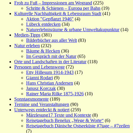
Froh zu Fuß – Impressionen am Wegrand
(225)
Schritte & Schienen – Europa per Bahn
(19)
Kulturelle Nachhaltigkeit & Lebensraum Stadt
(41)
Aktion "Gepflanzt 1946"
(4)
Lübeck entdecken
(34)
Naturerlebnisräume & urbane Umweltakupunktur
(14)
Medien-Tipps
(381)
Bilderbücher aus aller Welt
(83)
Natur erleben
(232)
Bäume & Hecken
(36)
Im Gespräch mit der Natur
(65)
Orte und Landschaften in der Literatur
(118)
Personen und Lebenswege
(72)
Etty Hillesum 1914-1943
(17)
Gianni Rodari
(9)
Hans Christian Andersen
(4)
Janusz Korczak
(30)
Rainer Maria Rilke 1875-1926
(10)
Sonntagsmomente
(189)
Termine und Veranstaltungen
(90)
Unterwegs entdeckt & notiert
(259)
Märzlesung17 Texte und Kontexte
(8)
Reisetagebuch Benelux „Wege & Worte“
(6)
Reisetagebuch Dänische Ostseeküste #7tage – #7zeilen
(7)