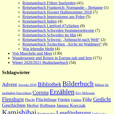
Reisetagebuch Föhrer Inselzeiten
(41)
Reisetagebuch Frankreich: Normandie – Bretagne
(1)
Reisetagebuch Hooger Halligsommer 2018
(7)
Reisetagebuch Impressionen aus Polen
(5)
Reisetagebuch Italien
(4)
Reisetagebuch Limfjord #7xSieben
(9)
Reisetagebuch Schweden #sommerzeitworte
(7)
Reisetagebuch Schweden im Mai
(4)
Reisetagebuch Schweiz: „Sehnsucht nach Welt“
(2)
Reisetagebuch Tschechien „Arche im Waldmeer“
(9)
Was lebendig bleibt
(4)
Von Muscheln und Meer
(130)
Wanderungen und Reisen in Europa nah und fern
(171)
Winter 2020/2021 #kulturtagebuch
(54)
Schlagwörter
Bilderbuch
Bibliothek
Advent
Agenda 2030
Bildung für
Erzählen
Corona
nachhaltige Entwicklung
Etty Hillesum
Gedicht
Flensburg
Föhr
Flüchtlinge
Frieden
Flucht
Frühling
Geschichten
Janusz Korczak
Herbst
Hoffnung
Kamishibai
Leseförderung
Kinderrechte
Lied
Lieder