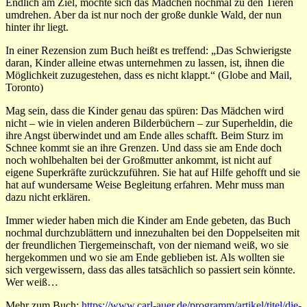
Endlich am Ziel, möchte sich das Mädchen nochmal zu den Tieren
umdrehen. Aber da ist nur noch der große dunkle Wald, der nun
hinter ihr liegt.
In einer Rezension zum Buch heißt es treffend: „Das Schwierigste
daran, Kinder alleine etwas unternehmen zu lassen, ist, ihnen die
Möglichkeit zuzugestehen, dass es nicht klappt.“ (Globe and Mail,
Toronto)
Mag sein, dass die Kinder genau das spüren: Das Mädchen wird
nicht – wie in vielen anderen Bilderbüchern – zur Superheldin, die
ihre Angst überwindet und am Ende alles schafft. Beim Sturz im
Schnee kommt sie an ihre Grenzen. Und dass sie am Ende doch
noch wohlbehalten bei der Großmutter ankommt, ist nicht auf
eigene Superkräfte zurückzuführen. Sie hat auf Hilfe gehofft und sie
hat auf wundersame Weise Begleitung erfahren. Mehr muss man
dazu nicht erklären.
Immer wieder haben mich die Kinder am Ende gebeten, das Buch
nochmal durchzublättern und innezuhalten bei den Doppelseiten mit
der freundlichen Tiergemeinschaft, von der niemand weiß, wo sie
hergekommen und wo sie am Ende geblieben ist. Als wollten sie
sich vergewissern, dass das alles tatsächlich so passiert sein könnte.
Wer weiß…
Mehr zum Buch:
https://www.carl-auer.de/programm/artikel/titel/die-