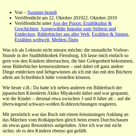
Von –
Susanne.brandt
Veröffentlicht am
22. Oktober 2019
22. Oktober 2019
Veröffentlicht unter
Aus der Praxis: Erzählkultur &
Geschichten
,
Ausgewählte Impulse zum Stöbern und
Entdecken
,
Bilderbücher aus aller Welt
,
Erzählen & Singen
,
Erzählen weltweit
,
Medien-Tipps
Was ich als Lektorin nicht missen möchte: die monatliche Vorlese-
Stunde in der Stadtbibliothek Flensburg. Ich lasse mich einfach so
gern von den Kindern überraschen, die hier Gelegenheit bekommen,
neue Bilderbücher kennenzulernen – und dabei oft ganz andere
Dinge entdecken und liebgewinnen als ich mir das mit den Büchern
allein am Schreibtisch hätte vorstellen können.
Wie heute z.B.: Da hatte ich neben anderen ein Bilderbuch der
japanischen Künstlerin Akiko Miyakoshi dabei und war gespannt,
wie die Kinder – diesmal etwa zwischen 3 und 8 Jahre alt – auf die
überwiegend schwarz-weißen Kohlezeichnungen reagieren.
Mir persönlich war das Buch mit einem feinsinningen Anklang an
das Märchen vom Rotkäppchen gleich beim ersten Durchschauen
als etwas ganz Besonderes aufgefallen. Aber ich war mir nicht
sicher, ob es den Kindern ebenso gut gefällt.